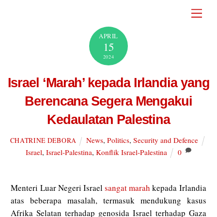
Skip
Men
to
content
APRIL
15
2024
Israel ‘Marah’ kepada Irlandia yang
Berencana Segera Mengakui
Kedaulatan Palestina
News
,
Politics
,
Security and Defence
CHATRINE DEBORA
Israel
,
Israel-Palestina
,
Konflik Israel-Palestina
0
Menteri Luar Negeri Israel
sangat marah
kepada Irlandia
atas beberapa masalah, termasuk mendukung kasus
Afrika Selatan terhadap genosida Israel terhadap Gaza