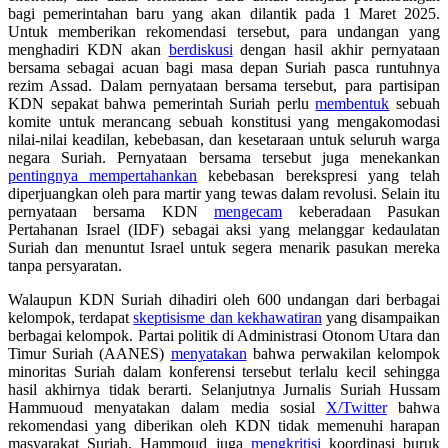
bagi
pemerintahan baru
yang akan
dilantik pada 1 Maret 2025.
Untuk memberikan rekomendasi tersebut, para undangan yang
menghadiri KDN akan
be
rdiskusi
dengan hasil akhir pernyataan
bersama sebagai acuan bagi masa depan Suriah
pasca runtuhnya
rezim Assad
. Dalam pernyataan bersama tersebut, para partisipan
KDN sepakat bahwa pemerintah Suriah perlu
membentuk
sebuah
komite
untuk merancang sebuah konstitusi yang mengakomodasi
nilai-nilai keadilan, kebebasan, dan kesetaraan untuk seluruh warga
negara Suriah. Pernyataan bersama tersebut juga menekankan
pentingnya mempertahankan
kebebasan berekspresi yang telah
diperjuangkan oleh para
martir yang tewas dalam revolusi
. Selain itu
pernyataan bersama KDN
mengecam
keberadaan Pasukan
Pertahanan Israel (IDF) sebagai aksi yang melanggar kedaulatan
Suriah dan menuntut Israel untuk segera menarik pasukan mereka
tanpa persyaratan.
Walaupun KDN Suriah dihadiri oleh 600 undangan dari berbagai
kelompok, terdapat
skeptisisme dan kekhawatiran
yang disampaikan
berbagai kelompok. Partai politik di Administrasi Otonom Utara dan
Timur Suriah (AANES)
menyatakan
bahwa perwakilan kelompok
minoritas Suriah
dalam konferensi tersebut terlalu kecil sehingga
hasil akhirnya tidak berarti.
Selanjutnya J
urnalis Suriah Hussam
Hammuoud menyatakan dalam media sosial
X/Twitter
bahwa
rekomendasi yang diberikan oleh KDN tidak memenuhi harapan
masyarakat Suriah. Hammoud juga
mengkritisi
koordinasi buruk