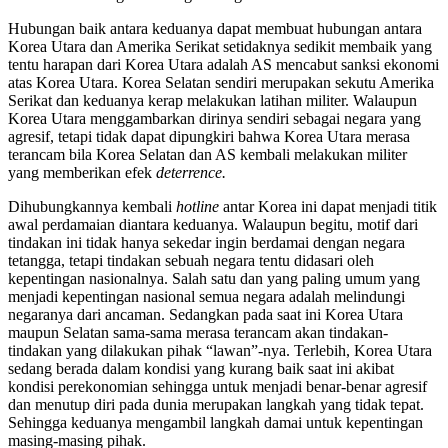
Hubungan baik antara keduanya dapat membuat hubungan antara
Korea Utara dan Amerika Serikat setidaknya sedikit membaik yang
tentu harapan dari Korea Utara adalah AS mencabut sanksi ekonomi
atas Korea Utara. Korea Selatan sendiri merupakan sekutu Amerika
Serikat dan keduanya kerap melakukan latihan militer. Walaupun
Korea Utara menggambarkan dirinya sendiri sebagai negara yang
agresif, tetapi tidak dapat dipungkiri bahwa Korea Utara merasa
terancam bila Korea Selatan dan AS kembali melakukan militer
yang memberikan efek
deterrence.
Dihubungkannya kembali
hotline
antar Korea ini dapat menjadi titik
awal perdamaian diantara keduanya. Walaupun begitu, motif dari
tindakan ini tidak hanya sekedar ingin berdamai dengan negara
tetangga, tetapi tindakan sebuah negara tentu didasari oleh
kepentingan nasionalnya. Salah satu dan yang paling umum yang
menjadi kepentingan nasional semua negara adalah melindungi
negaranya dari ancaman. Sedangkan pada saat ini Korea Utara
maupun Selatan sama-sama merasa terancam akan tindakan-
tindakan yang dilakukan pihak “lawan”-nya. Terlebih, Korea Utara
sedang berada dalam kondisi yang kurang baik saat ini akibat
kondisi perekonomian sehingga untuk menjadi benar-benar agresif
dan menutup diri pada dunia merupakan langkah yang tidak tepat.
Sehingga keduanya mengambil langkah damai untuk kepentingan
masing-masing pihak.