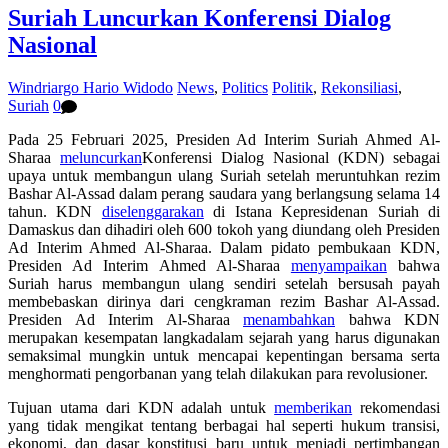
Suriah Luncurkan Konferensi Dialog
Nasional
Windriargo Hario Widodo
News
,
Politics
Politik
,
Rekonsiliasi
,
Suriah
0
Pada 25 Februari 2025, Presiden Ad Interim Suriah Ahmed Al-
Sharaa
meluncurkan
Konferensi Dialog Nasional (KDN) sebagai
upaya untuk membangun ulang Suriah setelah meruntuhkan rezim
Bashar Al-Assad dalam perang saudara yang berlangsung selama 14
tahun. KDN
diselenggarakan
di Istana Kepresidenan Suriah di
Damaskus dan dihadiri oleh 600 tokoh yang diundang oleh Presiden
Ad Interim Ahmed Al-Sharaa. Dalam pidato pembukaan KDN,
Presiden Ad Interim Ahmed Al-Sharaa
menyampaikan
bahwa
Suriah harus membangun ulang sendiri setelah
bersusah payah
membebaskan dirinya dari cengkraman
rezim Bashar Al-Assad
.
Presiden Ad Interim Al-Sharaa
menambahkan
bahwa KDN
merupakan
kesempatan langka
dalam sejarah
yang
harus digunakan
semaksimal mungkin untuk mencapai kepentingan bersama serta
menghormati pengorbanan yang telah dilakukan para revolusioner.
Tujuan utama dari KDN adalah untuk
memberikan
rekomendasi
yang tidak mengikat
tentang
berbagai hal seperti hukum transisi,
ekonomi, dan dasar konstitusi baru
untuk menjadi pertimbangan