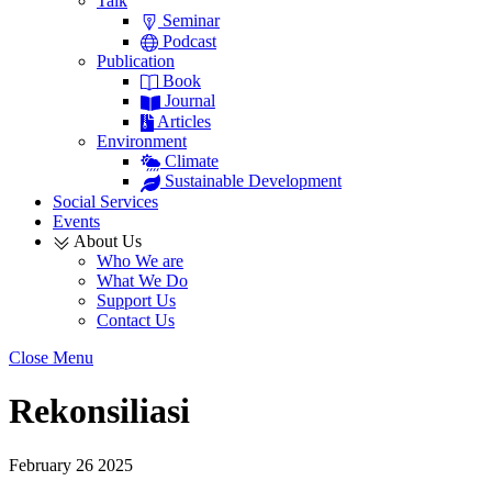
Talk
Seminar
Podcast
Publication
Book
Journal
Articles
Environment
Climate
Sustainable Development
Social Services
Events
About Us
Who We are
What We Do
Support Us
Contact Us
Close Menu
Rekonsiliasi
February
26
2025