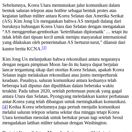
Sebelumnya, Korea Utara memutuskan jalur komunikasi dalam
bentuk saluran telepon atau
hotline
sebagai bentuk protes atas
kegiatan latihan militer antara Korea Selatan dan Amerika Serikat
(AS). Kim Jong Un mengatakan bahwa AS menjadi dalang dari
buruknya hubungan Korea Utara dan Selatan dengan mengatakan
“AS menggembar-gemborkan ‘keterlibatan diplomatik’ … tetapi itu
tidak lebih dari tipuan kecil untuk menipu masyarakat internasional
yang dilakukan oleh pemerintahan AS berturut-turut,” dilansir dari
[3]
kantor berita KCNA.
Kim Jong Un melanjutkan bahwa rekonsiliasi antara negaranya
dengan negara pimpinan Moon Jae-In itu hanya dapat berjalan
lancar tergantung sikap dari otoritas Korea Selatan, apakah Korea
Selatan ingin melakukan rekonsiliasi atau justru memperburuk
keadaan. Pasalnya, saluran komunikasi antara keduanya telah
beberapa kali diputus dan dipulihkan dalam beberaka waktu
terakhir. Pada tahun 2020, setelah pertemuan puncak yang gagal
antara Utara dan Selatan, Pyongyang meledakkan kantor perbatasan
antar-Korea yang telah dibangun untuk meningkatkan komunikasi.
[4]
Kedua Korea sebelumnya juga pernah menjalin komunikasi
melalui saluran telepon selama sekitar dua minggu tetapi Korea
Utara kemudian menolak untuk bertukar pesan lagi setelah Seoul
mengadakan latihan militer tahunan dengan Washington.