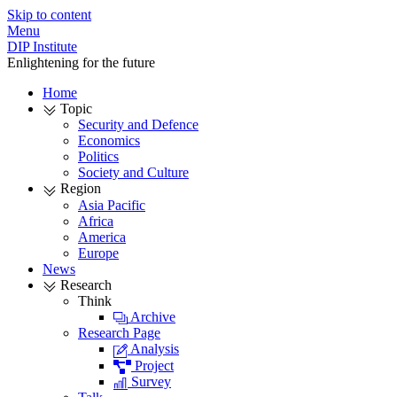
Skip to content
Menu
DIP Institute
Enlightening for the future
Home
Topic
Security and Defence
Economics
Politics
Society and Culture
Region
Asia Pacific
Africa
America
Europe
News
Research
Think
Archive
Research Page
Analysis
Project
Survey