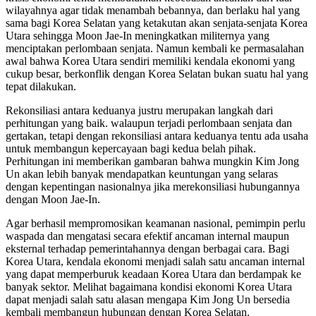
wilayahnya agar tidak menambah bebannya, dan berlaku hal yang
sama bagi Korea Selatan yang ketakutan akan senjata-senjata Korea
Utara sehingga Moon Jae-In meningkatkan militernya yang
menciptakan perlombaan senjata. Namun kembali ke permasalahan
awal bahwa Korea Utara sendiri memiliki kendala ekonomi yang
cukup besar, berkonflik dengan Korea Selatan bukan suatu hal yang
tepat dilakukan.
Rekonsiliasi antara keduanya justru merupakan langkah dari
perhitungan yang baik. walaupun terjadi perlombaan senjata dan
gertakan, tetapi dengan rekonsiliasi antara keduanya tentu ada usaha
untuk membangun kepercayaan bagi kedua belah pihak.
Perhitungan ini memberikan gambaran bahwa mungkin Kim Jong
Un akan lebih banyak mendapatkan keuntungan yang selaras
dengan kepentingan nasionalnya jika merekonsiliasi hubungannya
dengan Moon Jae-In.
Agar berhasil mempromosikan keamanan nasional, pemimpin perlu
waspada dan mengatasi secara efektif ancaman internal maupun
eksternal terhadap pemerintahannya dengan berbagai cara. Bagi
Korea Utara, kendala ekonomi menjadi salah satu ancaman internal
yang dapat memperburuk keadaan Korea Utara dan berdampak ke
banyak sektor. Melihat bagaimana kondisi ekonomi Korea Utara
dapat menjadi salah satu alasan mengapa Kim Jong Un bersedia
kembali membangun hubungan dengan Korea Selatan.