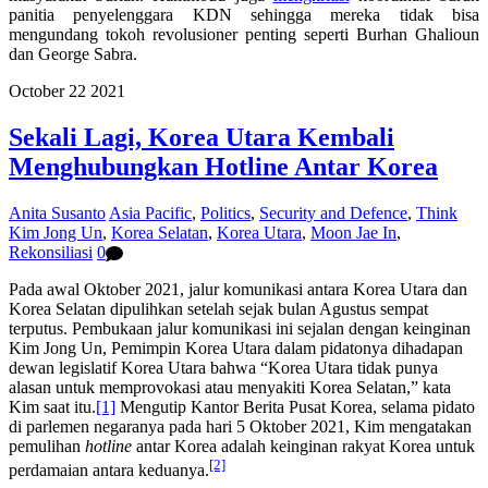
panitia penyelenggara KDN sehingga mereka tidak bisa
mengundang tokoh revolusioner penting seperti Burhan Ghalioun
dan George Sabra.
October
22
2021
Sekali Lagi, Korea Utara Kembali
Menghubungkan Hotline Antar Korea
Anita Susanto
Asia Pacific
,
Politics
,
Security and Defence
,
Think
Kim Jong Un
,
Korea Selatan
,
Korea Utara
,
Moon Jae In
,
Rekonsiliasi
0
Pada awal Oktober 2021, jalur komunikasi antara Korea Utara dan
Korea Selatan dipulihkan setelah sejak bulan Agustus sempat
terputus. Pembukaan jalur komunikasi ini sejalan dengan keinginan
Kim Jong Un, Pemimpin Korea Utara dalam pidatonya dihadapan
dewan legislatif Korea Utara bahwa “Korea Utara tidak punya
alasan untuk memprovokasi atau menyakiti Korea Selatan,” kata
Kim saat itu.
[1]
Mengutip Kantor Berita Pusat Korea, selama pidato
di parlemen negaranya pada hari 5 Oktober 2021, Kim mengatakan
pemulihan
hotline
antar Korea adalah keinginan rakyat Korea untuk
[2]
perdamaian antara keduanya.