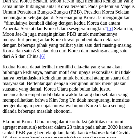
Dari sisi Korea Selatan, Moon Jae-In juga memiliki keinginan yang
sama untuk hubungan antar Korea tersebut. Pada pertemuan Majelis
Umum Persatuan Bangsa-Bangsa (PBB), Presiden Korea Selatan
menanggapi ketegangan di Semenanjung Korea. Ia menginginkan
“dimulainya kembali dialog dengan kedua Korea dan antara
Amerika Serikat dan Korea Utara sesegera mungkin.”
[5]
Selain itu,
Moon Jae-In juga menginginkan PBB untuk membantunya
mengakhiri perang antar Korea lewat pembentukan deklarasi
dengan beberapa pihak yang terlibat yaitu satu dari masing-masing
Korea dan satu AS, atau dua dari Korea dan masing-masing satu
dari AS dan China.
[6]
Kedua Korea dapat terlihat memiliki cita-cita yang sama akan
hubungan keduanya, namun motif dari upaya rekonsiliasi ini tidak
hanya berlandaskan keinginan untuk berdamai ataupun suara dari
masyarakat. Bertentangan dengan keinginan untuk menciptakan
suasana yang damai, Korea Utara pada bulan lalu justru
melancarkan empat rudal dalam waktu kurang dari sebulan yang
memperlihatkan bahwa Kim Jong Un tidak mengurangi intensitas
pengembangan persenjataannya walaupun Korea Utara sedang
dilanda beberapa masalah ekonomi.
Ekonomi Korea Utara mengalami kontraksi (aktifitas ekonomi
agregat menurun) terbesar dalam 23 tahun pada tahun 2020 karena
sanksi PBB yang berkelanjutan, kebijakan
lockdown
ketat Covid-