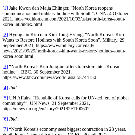
[1]
Jake Kwon dan Maija Ehlinger, “North Korea reopens
communication and military hotline with South”, CNN, 4 Oktober
2021, https://edition.cnn.com/2021/10/03/asia/north-korea-south-
korea-intl/index.html
[2]
Hyung-Jin Kim dan Kim Tong-Hyung, “North Korea’s Kim
Wants to Restore Hotlines with South Korea Soon”, Military, 29
September 2021, https://www.military.com/daily-
news/2021/09/29/north-koreas-kim-wants-restore-hotlines-south-
korea-soon.html
[3]
“North Korea’s Kim Jong-un offers to restore inter-Korean
hotline”, BBC, 30 September 2021,
https://www.bbc.com/news/world-asia-58744150
[4]
Ibid.
[5]
UN Affairs, “Republic of Korea calls for UN-led ‘era of global
community’”, UN News, 21 September 2021,
https://news.un.org/en/story/2021/09/1100602
[6]
Ibid.
[7]
“North Korea’s economy sees biggest contraction in 23 years,
South Korea’s central bank says”, CNBC, 30 Juli 2021,