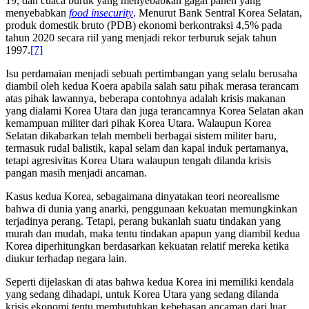
19, dan cuaca buruk yang menyebabkan gagal panen yang
menyebabkan
food insecurity
. Menurut Bank Sentral Korea Selatan,
produk domestik bruto (PDB) ekonomi berkontraksi 4,5% pada
tahun 2020 secara riil yang menjadi rekor terburuk sejak tahun
1997.
[7]
Isu perdamaian menjadi sebuah pertimbangan yang selalu berusaha
diambil oleh kedua Koera apabila salah satu pihak merasa terancam
atas pihak lawannya, beberapa contohnya adalah krisis makanan
yang dialami Korea Utara dan juga terancamnya Korea Selatan akan
kemampuan militer dari pihak Korea Utara. Walaupun Korea
Selatan dikabarkan telah membeli berbagai sistem militer baru,
termasuk rudal balistik, kapal selam dan kapal induk pertamanya,
tetapi agresivitas Korea Utara walaupun tengah dilanda krisis
pangan masih menjadi ancaman.
Kasus kedua Korea, sebagaimana dinyatakan teori neorealisme
bahwa di dunia yang anarki, penggunaan kekuatan memungkinkan
terjadinya perang. Tetapi, perang bukanlah suatu tindakan yang
murah dan mudah, maka tentu tindakan apapun yang diambil kedua
Korea diperhitungkan berdasarkan kekuatan relatif mereka ketika
diukur terhadap negara lain.
Seperti dijelaskan di atas bahwa kedua Korea ini memiliki kendala
yang sedang dihadapi, untuk Korea Utara yang sedang dilanda
krisis ekonomi tentu membutuhkan kebebasan ancaman dari luar