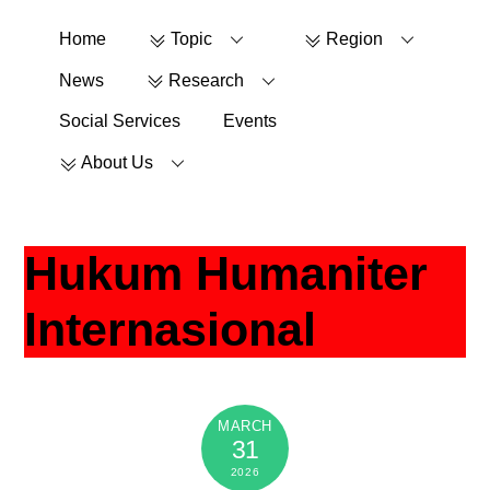
Skip
Home
Topic
Region
to
content
News
Research
Social Services
Events
About Us
Hukum Humaniter
Internasional
MARCH
31
2026