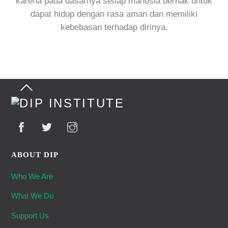
karena pada dasarnya setiap manusia berhak untuk
dapat hidup dengan rasa aman dan memiliki
kebebasan terhadap dirinya.
Back
To
Top
ABOUT DIP
Who We Are
What We Do
Support Us