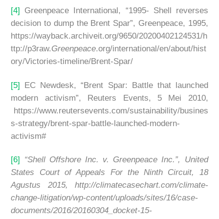
[4]
Greenpeace International, “1995- Shell reverses
decision to dump the Brent Spar”, Greenpeace, 1995,
https://wayback.archiveit.org/9650/20200402124531/h
ttp://p3raw.
Greenpeace
.org/international/en/about/hist
ory/Victories-timeline/Brent-Spar/
[5]
EC Newdesk, “Brent Spar: Battle that launched
modern activism”, Reuters Events, 5 Mei 2010,
https://www.reutersevents.com/sustainability/busines
s-strategy/brent-spar-battle-launched-modern-
activism#
[6]
“Shell Offshore Inc. v. Greenpeace Inc.”, United
States Court of Appeals For the Ninth Circuit, 18
Agustus 2015, http://climatecasechart.com/climate-
change-litigation/wp-content/uploads/sites/16/case-
documents/2016/20160304_docket-15-