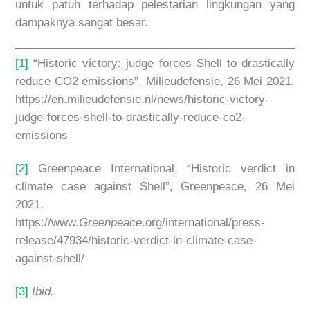
untuk patuh terhadap pelestarian lingkungan yang
dampaknya sangat besar.
[1]
“Historic victory: judge forces Shell to drastically
reduce CO2 emissions”, Milieudefensie, 26 Mei 2021,
https://en.milieudefensie.nl/news/historic-victory-
judge-forces-shell-to-drastically-reduce-co2-
emissions
[2]
Greenpeace International, “Historic verdict in
climate case against Shell”, Greenpeace, 26 Mei
2021,
https://www.
Greenpeace
.org/international/press-
release/47934/historic-verdict-in-climate-case-
against-shell/
[3]
Ibid.