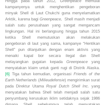
Hingga pada tahun 2012,
Greenpeace
memulai
kampanyenya untuk menghentikan pengeboran
minyak Shell di Laut Chukchi guna menyelamatkan
Arktik, karena bagi
Greenpeace,
Shell masih menjadi
salah satu perusahaan yang sangat mengancam
lingkungan. Hal ini berlangsung hingga tahun 2015
ketika Shell memutuskan akan melakukan
pengeboran di laut yang sama, kampanye “Hentikan
Shell” pun dilanjutkan dengan enam aktivis yang
menaiki kapal bor secara ilegal dan Shell
melayangkan gugatan kepada
Greenpeace
yang
menyatakan klaim untuk ganti rugi di Distrik Alaska.
[6]
Tiga tahun kemudian, organisasi
Friends of the
Earth Netherlands
(
Milieudefensie
) mengirimkan surat
pada Direktur Utama
Royal Dutch Shell Inc.
yang
menyatakan bahwa Shell telah menjadi salah satu
penyumbang kerusakan iklim setidaknya sejak 1986
dimana Shell sebelumnya telah menyatakan