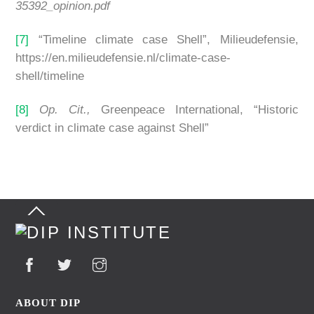
35392_opinion.pdf
[7]
“Timeline climate case Shell”, Milieudefensie,
https://en.milieudefensie.nl/climate-case-
shell/timeline
[8]
Op. Cit.,
Greenpeace International, “Historic
verdict in climate case against Shell”
Back
To
Top
ABOUT DIP