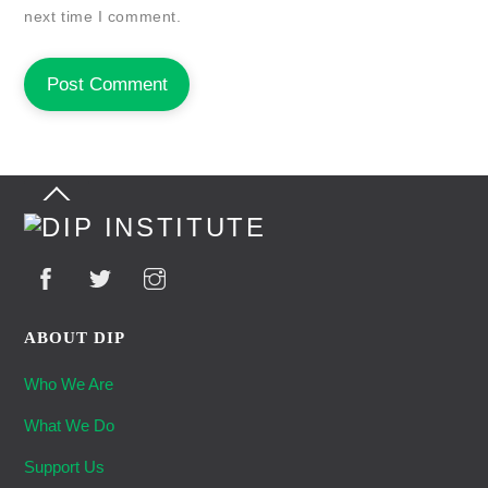
next time I comment.
Back
To
Top
ABOUT DIP
Who We Are
What We Do
Support Us