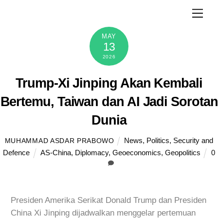
Skip
Men
to
content
MAY
13
2026
Trump-Xi Jinping Akan Kembali
Bertemu, Taiwan dan AI Jadi Sorotan
Dunia
News
,
Politics
,
Security and
MUHAMMAD ASDAR PRABOWO
Defence
AS-China
,
Diplomacy
,
Geoeconomics
,
Geopolitics
0
Presiden Amerika Serikat Donald Trump dan Presiden
China Xi Jinping dijadwalkan menggelar pertemuan