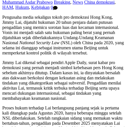
Muhammad Asdar Prabowo
Breaking
,
News
China demokrasi
,
HAM
,
Hukum
,
Kebijakan
0
Pengusaha media sekaligus tokoh pro demokrasi Hong Kong,
Jimmy Lai, dijatuhi hukuman 20 tahun penjara dalam putusan
pengadilan yang memicu sorotan luas dan kecaman internasional.
Vonis ini menjadi salah satu hukuman paling berat yang pernah
dijatuhkan sejak diberlakukannya Undang-Undang Keamanan
Nasional
National Security Law
(NSL) oleh China pada 2020, yang
selama ini dianggap sebagai instrumen utama Beijing untuk
memperketat kontrol politik di wilayah tersebut.
Jimmy Lai dikenal sebagai pendiri Apple Daily, surat kabar pro
demokrasi yang pernah menjadi simbol kebebasan pers Hong Kong
sebelum akhirnya ditutup. Dalam kasus ini, ia dinyatakan bersalah
atas dakwaan berkolusi dengan kekuatan asing dan melakukan
tindakan yang dikategorikan sebagai subversif. Pengadilan menilai
aktivitas Lai, termasuk kritik terbuka terhadap Beijing serta upaya
mencari dukungan internasional, sebagai tindakan yang
membahayakan keamanan nasional.
Proses hukum terhadap Lai berlangsung panjang sejak ia pertama
kali ditangkap pada Agustus 2020, hanya beberapa minggu setelah
NSL diberlakukan. Setelah rangkaian sidang yang memakan waktu
bertahun-tahun, pengadilan pada Desember 2025 menyatakan Lai