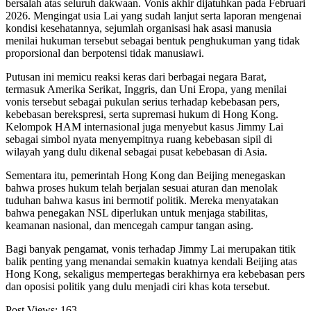
bersalah atas seluruh dakwaan. Vonis akhir dijatuhkan pada Februari
2026. Mengingat usia Lai yang sudah lanjut serta laporan mengenai
kondisi kesehatannya, sejumlah organisasi hak asasi manusia
menilai hukuman tersebut sebagai bentuk penghukuman yang tidak
proporsional dan berpotensi tidak manusiawi.
Putusan ini memicu reaksi keras dari berbagai negara Barat,
termasuk Amerika Serikat, Inggris, dan Uni Eropa, yang menilai
vonis tersebut sebagai pukulan serius terhadap kebebasan pers,
kebebasan berekspresi, serta supremasi hukum di Hong Kong.
Kelompok HAM internasional juga menyebut kasus Jimmy Lai
sebagai simbol nyata menyempitnya ruang kebebasan sipil di
wilayah yang dulu dikenal sebagai pusat kebebasan di Asia.
Sementara itu, pemerintah Hong Kong dan Beijing menegaskan
bahwa proses hukum telah berjalan sesuai aturan dan menolak
tuduhan bahwa kasus ini bermotif politik. Mereka menyatakan
bahwa penegakan NSL diperlukan untuk menjaga stabilitas,
keamanan nasional, dan mencegah campur tangan asing.
Bagi banyak pengamat, vonis terhadap Jimmy Lai merupakan titik
balik penting yang menandai semakin kuatnya kendali Beijing atas
Hong Kong, sekaligus mempertegas berakhirnya era kebebasan pers
dan oposisi politik yang dulu menjadi ciri khas kota tersebut.
Post Views:
163