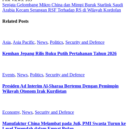
Senjata Gelombang Mikro China dan Mimpi Buruk Starlink
Saudi
Arabia Kecam Serangan RSF Terhadap RS di Wilayah Kordofan
Related Posts
Asia
,
Asia Pacific
,
News
,
Politics
,
Security and Defence
Kemhan Jepang Rilis Buku Putih Pertahanan Tahun 2026
Events
,
News
,
Politics
,
Security and Defence
Presiden Ad Interim Al-Sharaa Bertemu Dengan Pemimpin
Wilayah Otonom Irak Kurdistan
Economy
,
News
,
Security and Defence
Manufaktur China Melambat pada Juli, PMI Swasta Turun ke
Level Terendah dalam Empat Bulan