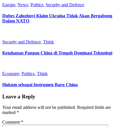
Europe
,
News
,
Politics
,
Security and Defence
Dubes Zaluzhnyi Klaim Ukraina Tidak Akan Bergabung
Dalam NATO
Security and Defence
,
Think
Ketahanan Pangan China di Tengah Dominasi Teknologi
Economy
,
Politics
,
Think
Hukum sebagai Instrumen Baru China
Leave a Reply
Your email address will not be published.
Required fields are
marked
*
Comment
*