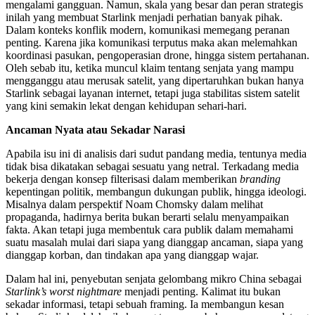
mengalami gangguan. Namun, skala yang besar dan peran strategis
inilah yang membuat Starlink menjadi perhatian banyak pihak.
Dalam konteks konflik modern, komunikasi memegang peranan
penting. Karena jika komunikasi terputus maka akan melemahkan
koordinasi pasukan, pengoperasian drone, hingga sistem pertahanan.
Oleh sebab itu, ketika muncul klaim tentang senjata yang mampu
mengganggu atau merusak satelit, yang dipertaruhkan bukan hanya
Starlink sebagai layanan internet, tetapi juga stabilitas sistem satelit
yang kini semakin lekat dengan kehidupan sehari-hari.
Ancaman Nyata atau Sekadar Narasi
Apabila isu ini di analisis dari sudut pandang media, tentunya media
tidak bisa dikatakan sebagai sesuatu yang netral. Terkadang media
bekerja dengan konsep filterisasi dalam memberikan
branding
kepentingan politik, membangun dukungan publik, hingga ideologi.
Misalnya dalam perspektif Noam Chomsky dalam melihat
propaganda, hadirnya berita bukan berarti selalu menyampaikan
fakta. Akan tetapi juga membentuk cara publik dalam memahami
suatu masalah mulai dari siapa yang dianggap ancaman, siapa yang
dianggap korban, dan tindakan apa yang dianggap wajar.
Dalam hal ini, penyebutan senjata gelombang mikro China sebagai
Starlink’s worst nightmare
menjadi penting. Kalimat itu bukan
sekadar informasi, tetapi sebuah framing. Ia membangun kesan