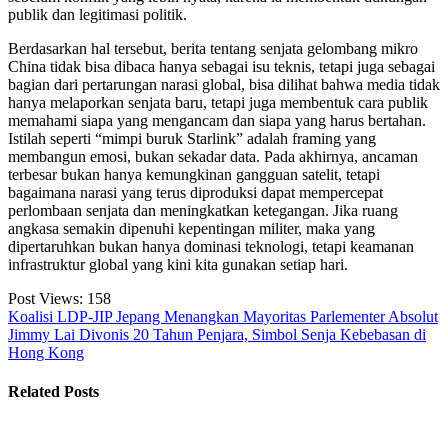
publik dan legitimasi politik.
Berdasarkan hal tersebut, berita tentang senjata gelombang mikro
China tidak bisa dibaca hanya sebagai isu teknis, tetapi juga sebagai
bagian dari pertarungan narasi global, bisa dilihat bahwa media tidak
hanya melaporkan senjata baru, tetapi juga membentuk cara publik
memahami siapa yang mengancam dan siapa yang harus bertahan.
Istilah seperti “mimpi buruk Starlink” adalah framing yang
membangun emosi, bukan sekadar data. Pada akhirnya, ancaman
terbesar bukan hanya kemungkinan gangguan satelit, tetapi
bagaimana narasi yang terus diproduksi dapat mempercepat
perlombaan senjata dan meningkatkan ketegangan. Jika ruang
angkasa semakin dipenuhi kepentingan militer, maka yang
dipertaruhkan bukan hanya dominasi teknologi, tetapi keamanan
infrastruktur global yang kini kita gunakan setiap hari.
Post Views:
158
Koalisi LDP-JIP Jepang Menangkan Mayoritas Parlementer Absolut
Jimmy Lai Divonis 20 Tahun Penjara, Simbol Senja Kebebasan di
Hong Kong
Related Posts