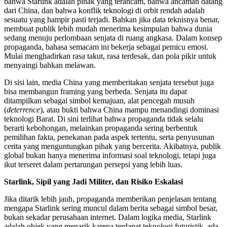
bahwa Starlink adalah pihak yang terancam, bahwa ancaman datang
dari China, dan bahwa konflik teknologi di orbit rendah adalah
sesuatu yang hampir pasti terjadi. Bahkan jika data teknisnya benar,
membuat publik lebih mudah menerima kesimpulan bahwa dunia
sedang menuju perlombaan senjata di ruang angkasa. Dalam konsep
propaganda, bahasa semacam ini bekerja sebagai pemicu emosi.
Mulai menghadirkan rasa takut, rasa terdesak, dan pola pikir untuk
menyaingi bahkan melawan.
Di sisi lain, media China yang memberitakan senjata tersebut juga
bisa membangun framing yang berbeda. Senjata itu dapat
ditampilkan sebagai simbol kemajuan, alat pencegah musuh
(
deterrence
), atau bukti bahwa China mampu menandingi dominasi
teknologi Barat. Di sini terlihat bahwa propaganda tidak selalu
berarti kebohongan, melainkan propaganda sering berbentuk
pemilihan fakta, penekanan pada aspek tertentu, serta penyusunan
cerita yang menguntungkan pihak yang bercerita. Akibatnya, publik
global bukan hanya menerima informasi soal teknologi, tetapi juga
ikut terseret dalam pertarungan persepsi yang lebih luas.
Starlink, Sipil yang Jadi Militer, dan Risiko Eskalasi
Jika ditarik lebih jauh, propaganda memberikan penjelasan tentang
mengapa Starlink sering muncul dalam berita sebagai simbol besar,
bukan sekadar perusahaan internet. Dalam logika media, Starlink
adalah objek yang menarik karena terdapat teknologi futuristik, ada