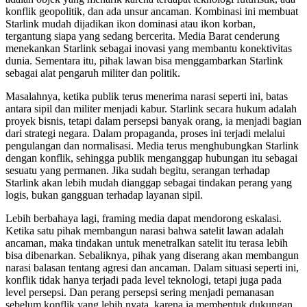
konflik geopolitik, dan ada unsur ancaman. Kombinasi ini membuat
Starlink mudah dijadikan ikon dominasi atau ikon korban,
tergantung siapa yang sedang bercerita. Media Barat cenderung
menekankan Starlink sebagai inovasi yang membantu konektivitas
dunia. Sementara itu, pihak lawan bisa menggambarkan Starlink
sebagai alat pengaruh militer dan politik.
Masalahnya, ketika publik terus menerima narasi seperti ini, batas
antara sipil dan militer menjadi kabur. Starlink secara hukum adalah
proyek bisnis, tetapi dalam persepsi banyak orang, ia menjadi bagian
dari strategi negara. Dalam propaganda, proses ini terjadi melalui
pengulangan dan normalisasi. Media terus menghubungkan Starlink
dengan konflik, sehingga publik menganggap hubungan itu sebagai
sesuatu yang permanen. Jika sudah begitu, serangan terhadap
Starlink akan lebih mudah dianggap sebagai tindakan perang yang
logis, bukan gangguan terhadap layanan sipil.
Lebih berbahaya lagi, framing media dapat mendorong eskalasi.
Ketika satu pihak membangun narasi bahwa satelit lawan adalah
ancaman, maka tindakan untuk menetralkan satelit itu terasa lebih
bisa dibenarkan. Sebaliknya, pihak yang diserang akan membangun
narasi balasan tentang agresi dan ancaman. Dalam situasi seperti ini,
konflik tidak hanya terjadi pada level teknologi, tetapi juga pada
level persepsi. Dan perang persepsi sering menjadi pemanasan
sebelum konflik yang lebih nyata, karena ia membentuk dukungan