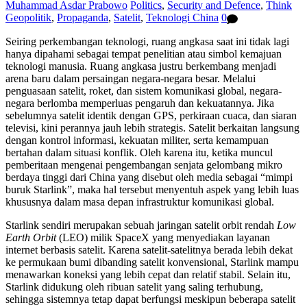
Muhammad Asdar Prabowo
Politics
,
Security and Defence
,
Think
Geopolitik
,
Propaganda
,
Satelit
,
Teknologi China
0
Seiring perkembangan teknologi, ruang angkasa saat ini tidak lagi
hanya dipahami sebagai tempat penelitian atau simbol kemajuan
teknologi manusia. Ruang angkasa justru berkembang menjadi
arena baru dalam persaingan negara-negara besar. Melalui
penguasaan satelit, roket, dan sistem komunikasi global, negara-
negara berlomba memperluas pengaruh dan kekuatannya. Jika
sebelumnya satelit identik dengan GPS, perkiraan cuaca, dan siaran
televisi, kini perannya jauh lebih strategis. Satelit berkaitan langsung
dengan kontrol informasi, kekuatan militer, serta kemampuan
bertahan dalam situasi konflik. Oleh karena itu, ketika muncul
pemberitaan mengenai pengembangan senjata gelombang mikro
berdaya tinggi dari China yang disebut oleh media sebagai “mimpi
buruk Starlink”, maka hal tersebut menyentuh aspek yang lebih luas
khususnya dalam masa depan infrastruktur komunikasi global.
Starlink sendiri merupakan sebuah jaringan satelit orbit rendah
Low
Earth Orbit
(LEO) milik SpaceX yang menyediakan layanan
internet berbasis satelit. Karena satelit-satelitnya berada lebih dekat
ke permukaan bumi dibanding satelit konvensional, Starlink mampu
menawarkan koneksi yang lebih cepat dan relatif stabil. Selain itu,
Starlink didukung oleh ribuan satelit yang saling terhubung,
sehingga sistemnya tetap dapat berfungsi meskipun beberapa satelit