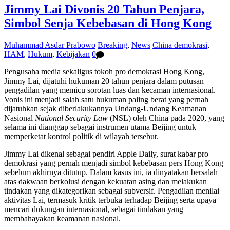
Jimmy Lai Divonis 20 Tahun Penjara,
Simbol Senja Kebebasan di Hong Kong
Muhammad Asdar Prabowo
Breaking
,
News
China demokrasi
,
HAM
,
Hukum
,
Kebijakan
0
Pengusaha media sekaligus tokoh pro demokrasi Hong Kong,
Jimmy Lai, dijatuhi hukuman 20 tahun penjara dalam putusan
pengadilan yang memicu sorotan luas dan kecaman internasional.
Vonis ini menjadi salah satu hukuman paling berat yang pernah
dijatuhkan sejak diberlakukannya Undang-Undang Keamanan
Nasional
National Security Law
(NSL) oleh China pada 2020, yang
selama ini dianggap sebagai instrumen utama Beijing untuk
memperketat kontrol politik di wilayah tersebut.
Jimmy Lai dikenal sebagai pendiri Apple Daily, surat kabar pro
demokrasi yang pernah menjadi simbol kebebasan pers Hong Kong
sebelum akhirnya ditutup. Dalam kasus ini, ia dinyatakan bersalah
atas dakwaan berkolusi dengan kekuatan asing dan melakukan
tindakan yang dikategorikan sebagai subversif. Pengadilan menilai
aktivitas Lai, termasuk kritik terbuka terhadap Beijing serta upaya
mencari dukungan internasional, sebagai tindakan yang
membahayakan keamanan nasional.