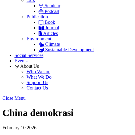
Talk
Seminar
Podcast
Publication
Book
Journal
Articles
Environment
Climate
Sustainable Development
Social Services
Events
About Us
Who We are
What We Do
Support Us
Contact Us
Close Menu
China demokrasi
February
10
2026