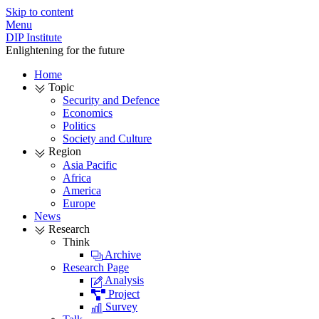
Skip to content
Menu
DIP Institute
Enlightening for the future
Home
Topic
Security and Defence
Economics
Politics
Society and Culture
Region
Asia Pacific
Africa
America
Europe
News
Research
Think
Archive
Research Page
Analysis
Project
Survey