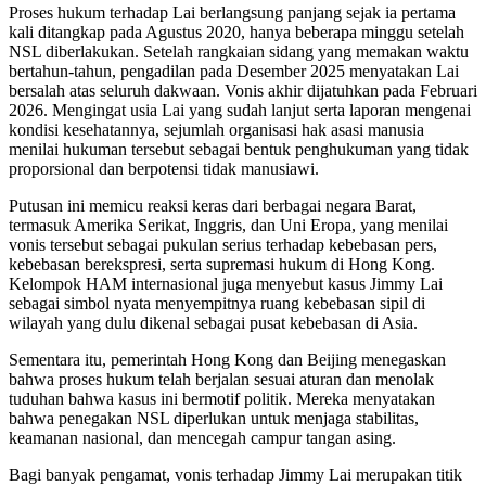
Proses hukum terhadap Lai berlangsung panjang sejak ia pertama
kali ditangkap pada Agustus 2020, hanya beberapa minggu setelah
NSL diberlakukan. Setelah rangkaian sidang yang memakan waktu
bertahun-tahun, pengadilan pada Desember 2025 menyatakan Lai
bersalah atas seluruh dakwaan. Vonis akhir dijatuhkan pada Februari
2026. Mengingat usia Lai yang sudah lanjut serta laporan mengenai
kondisi kesehatannya, sejumlah organisasi hak asasi manusia
menilai hukuman tersebut sebagai bentuk penghukuman yang tidak
proporsional dan berpotensi tidak manusiawi.
Putusan ini memicu reaksi keras dari berbagai negara Barat,
termasuk Amerika Serikat, Inggris, dan Uni Eropa, yang menilai
vonis tersebut sebagai pukulan serius terhadap kebebasan pers,
kebebasan berekspresi, serta supremasi hukum di Hong Kong.
Kelompok HAM internasional juga menyebut kasus Jimmy Lai
sebagai simbol nyata menyempitnya ruang kebebasan sipil di
wilayah yang dulu dikenal sebagai pusat kebebasan di Asia.
Sementara itu, pemerintah Hong Kong dan Beijing menegaskan
bahwa proses hukum telah berjalan sesuai aturan dan menolak
tuduhan bahwa kasus ini bermotif politik. Mereka menyatakan
bahwa penegakan NSL diperlukan untuk menjaga stabilitas,
keamanan nasional, dan mencegah campur tangan asing.
Bagi banyak pengamat, vonis terhadap Jimmy Lai merupakan titik