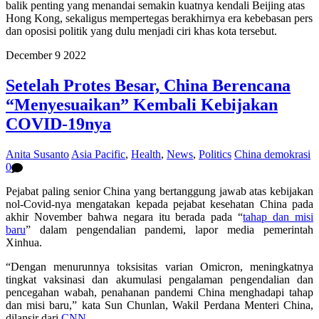
balik penting yang menandai semakin kuatnya kendali Beijing atas
Hong Kong, sekaligus mempertegas berakhirnya era kebebasan pers
dan oposisi politik yang dulu menjadi ciri khas kota tersebut.
December
9
2022
Setelah Protes Besar, China Berencana
“Menyesuaikan” Kembali Kebijakan
COVID-19nya
Anita Susanto
Asia Pacific
,
Health
,
News
,
Politics
China demokrasi
0
Pejabat paling senior China yang bertanggung jawab atas kebijakan
nol-Covid-nya mengatakan kepada pejabat kesehatan China pada
akhir November bahwa negara itu berada pada “
tahap dan misi
baru
” dalam pengendalian pandemi, lapor media pemerintah
Xinhua.
“Dengan menurunnya toksisitas varian Omicron, meningkatnya
tingkat vaksinasi dan akumulasi pengalaman pengendalian dan
pencegahan wabah, penahanan pandemi China menghadapi tahap
dan misi baru,” kata Sun Chunlan, Wakil Perdana Menteri China,
dilansir dari
CNN
.