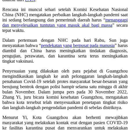
Rencana ini muncul sehari setelah Komisi Kesehatan Nasional
China (NHC) mengatakan perbaikan langkah-langkah pandemi saat
ini sedang berlangsung dan pemerintah daerah harus “
menanggapi
dan menyelesaikan tuntutan yang masuk akal bagi massa
” secara
tepat waktu.
Dalam pertemuan dengan NHC pada hari Rabu, Sun juga
menyatakan bahwa “
pendekatan yang berpusat pada manusia
” harus
diambil dan China harus meningkatkan tindakan diagnosis,
pengujian, perawatan, dan karantina serta terus meningkatkan
tingkat vaksinasi.
Penyesuaian yang dilakukan oleh para pejabat di Guangzhou
mengindikasikan langkah ke arah pelonggaran langkah-langkah
penahanan Covid-19 setelah protes masyarakat besar-besaran yang
berujung bentrok dengan polisi hampir selama satu minggu di akhir
bulan November. Dalam jumpa pers pada 30 November 2022,
Zhang Yi, juru bicara komisi kesehatan Guangzhou, mengatakan
bahwa kota tersebut telah menyesuaikan penetapan tingkat risiko
dan langkah-langkah pengendalian pandemi di sebelas distriknya.
Menurut Yi, Kota Guangzhou akan berhenti mewajibkan
masyarakat yang melakukan kontak erat dengan pasien COVID-19
ke fasilitas karantina pusat dan menyarankan untuk melakukan