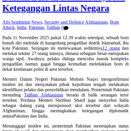
Ketegangan Lintas Negara
Afri Sembiring
News
,
Security and Defence
Afghanistan
,
Bom
Attack
,
India
,
Pakistan
,
Taliban
0
Pada 11 November 2025 pukul 12.39 waktu setempat, sebuah bom
bunuh diri meledak di luargedung pengadilan distrik Islamabad, ibu
kota Pakistan. Serangan ini menewaskan sedikitnya
12 orang
dan
melukai sekitar 27 orang lainnya, dimana sebagian besar merupakan
warga sipil. Awalnya, pelaku diduga mencoba masuk kompleks
pengadilan namun gagal hingga kemudian meledakkan bom di
dekat kendaraan polisi di area tersebut.
Menteri Dalam Negeri Pakistan Mohsin Naqvi mengonfirmasi
insiden ini dan menyatakan pihak kepolisian tengah melakukan
identifikasi pelaku dan penyelidikan mendalam. Pemerintah Pakistan
menuding
Taliba
n Afghanista
n
berada di balik serangan teror
tersebut. Perdana Menteri Shehbaz Sharif juga menyebut India
sebagai dalang yang mensponsori aksi tersebut dari wilayah
Afghanistan, hingga meningkatkan ketegangan diplomatik
antaraPakistan dan India.
Menanggapi insiden ini, pemerintah Pakistan menetapkan status