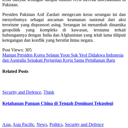
Pakistan.
Presiden Pakistan Asif Zardari mengecam keras serangan ini dan
menyebutnya sebagai ancaman keamanan nasional dari aksi
terorisme yang disponsori asing. Serangan ini menambah dinamika
geopolitik yang kompleks di kawasan, terutama terkait
hubungannya dengan India dan Afghanistan yang telah lama diliputi
ketegangan dan konflik yang bersifat lintas negara.
Post Views:
305
Mantan Presiden Korea Selatan Yoon Suk Yeol Didakwa
Indonesia
dan Australia Sepakati Perjanjian Kerja Sama Pertahanan Baru
Related Posts
Security and Defence
,
Think
Ketahanan Pangan China di Tengah Dominasi Teknologi
Asia
,
Asia Pacific
,
News
,
Politics
,
Security and Defence