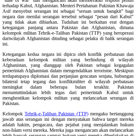
“
state of war
” dan mengancam akan memberikan respons penuh
terhadap Kabul, Afghanistan. Menteri Pertahanan Pakistan Khawaja
Asif menyebut serangan ini sebagai “seruan untuk bangkit” bagi
negara dan menilai serangan tersebut sebagai “pesan dari Kabul”
yang tidak akan dibiarkan. Tuduhan ini berkaitan erat dengan
ketegangan panjang antara Pakistan dan Afghanistan, dimana
kelompok militan Tehrik-e-Taliban Pakistan (TTP) yang beroperasi
dariwilayah Afghanistan dituding sebagai pelaku di balik serangan
ini.
Ketegangan kedua negara ini dipicu oleh konflik perbatasan dan
keberadaan kelompok militan yang berlindung di wilayah
Afghanistan, yang dianggap oleh Pakistan sebagai kegagalan
pemerintah Afghanistan dalam mengendalikan terorisme. Meskipun
terdapatupaya diplomasi dan perjanjian gencatan senjata, hubungan
bilateral tetap tegang dan konflikmiliter di wilayah perbatasan
meningkat dalam beberapa bulan terakhir. Pakistan
menuntuttindakan lebih tegas dari pemerintah Kabul untuk
menghentikan kelompok militan yang melancarkan serangan di
Pakistan.
Kelompok
Tehrik
-e-Taliban Pakistan (TTP)
mengaku bertanggung
jawab atas serangan ini dengan menyatakan bahwa target mereka
adalah hakim, pengacara, dan pejabat yang menjalankan hukum
non-Islam versi mereka. Mereka juga mengancam akan melancarkan
lebih banyak serangan sampai hukum versi mereka diberlakukan di