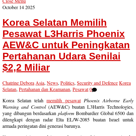
Close Menu
October
14
2025
Korea Selatan Memilih
Pesawat L3Harris Phoenix
AEW&C untuk Peningkatan
Pertahanan Udara Senilai
$2,2 Miliar
Chatrine Debora
Asia
,
News
,
Politics
,
Security and Defence
Korea
Selatan
,
Pertahanan dan Keamanan
,
Pesawat
0
Korea Selatan telah
memilih pesawat
Phoenix Airborne Early
Warning and Control
(AEW&C) buatan L3Harris Technologies,
yang dibangun berdasarkan
platform
Bombardier Global 6500 dan
dilengkapi dengan radar Elta EL/W-2085 buatan Israel untuk
armada peringatan dini generasi barunya.