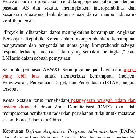
Pesawat baru ini juga akan mendukung operasi gabungan dengan
pasukan AS dan sekutu, meningkatkan interoperabilitas dan
kesadaran situasional baik dalam situasi damai maupun skenario
konflik potensial.
“Proyek ini diharapkan dapat meningkatkan kemampuan Angkatan
Bersenjata Republik Korea dalam mempertahankan kemampuan
pengawasan dan pengendalian udara yang komprehensif sebagai
respons terhadap ancaman udara yang semakin meningkat,” kata
L3Harris dalam sebuah pernyataan.
Selain itu, perluasan AEW&C Seoul juga menjadi bagian dari
upaya
yang lebih luas
untuk memperkuat kemampuan Intelijen,
Pengawasan, Pengadaan Target, dan Pengintaian (ISTAR) negara
tersebut.
Korea Selatan terus menghadapi
pelanggaran wilayah udara dan
insiden drone
di dekat Zona Demiliterisasi (DMZ), dan telah
mempercepat pembaruan radar dan pertahanan rudal untuk melawan
sistem Korea Utara dan China.
Keputusan
Defense Acquisition Program Administration
(DAPA)
atau Administrasi Program Akuisisi Pertahanan juga bertepatan