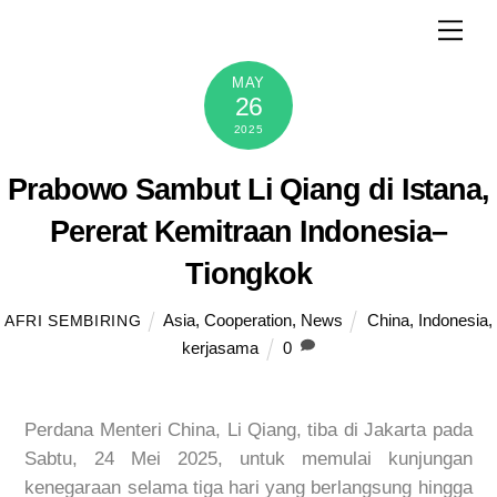
Skip
Men
to
content
MAY
26
2025
Prabowo Sambut Li Qiang di Istana,
Pererat Kemitraan Indonesia–
Tiongkok
Asia
,
Cooperation
,
News
China
,
Indonesia
,
AFRI SEMBIRING
kerjasama
0
Perdana Menteri China, Li Qiang, tiba di Jakarta pada
Sabtu, 24 Mei 2025, untuk memulai kunjungan
kenegaraan selama tiga hari yang berlangsung hingga