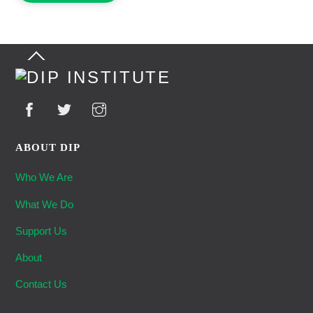
Back
To
Top
ABOUT DIP
Who We Are
What We Do
Support Us
About
Contact Us