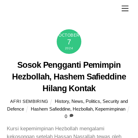
Skip
Men
to
content
OCTOBER
7
2024
Sosok Pengganti Pemimpin
Hezbollah, Hashem Safieddine
Hilang Kontak
History
,
News
,
Politics
,
Security and
AFRI SEMBIRING
Defence
Hashem Safieddine
,
Hezbollah
,
Kepemimpinan
0
Kursi kepemimpinan Hezbollah mengalami
kekosongan setelah Hassan Nasrallah tewas oleh