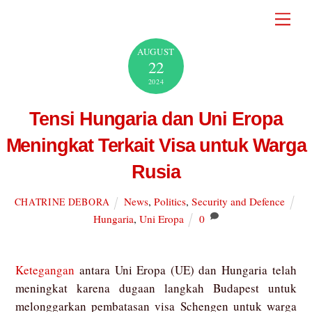
Skip
Men
to
content
AUGUST
22
2024
Tensi Hungaria dan Uni Eropa
Meningkat Terkait Visa untuk Warga
Rusia
News
,
Politics
,
Security and Defence
CHATRINE DEBORA
Hungaria
,
Uni Eropa
0
Ketegangan
antara Uni Eropa (UE) dan Hungaria telah
meningkat karena dugaan langkah Budapest untuk
melonggarkan pembatasan visa Schengen untuk warga