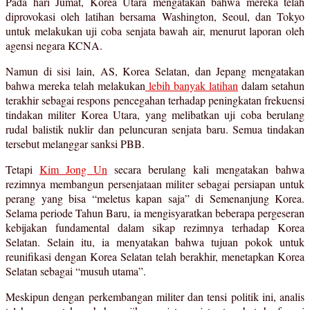
Pada hari Jumat, Korea Utara mengatakan bahwa mereka telah
diprovokasi oleh latihan bersama Washington, Seoul, dan Tokyo
untuk melakukan uji coba senjata bawah air, menurut laporan oleh
agensi negara KCNA.
Namun di sisi lain, AS, Korea Selatan, dan Jepang mengatakan
bahwa mereka telah melakukan
lebih banyak latihan
dalam setahun
terakhir sebagai respons pencegahan terhadap peningkatan frekuensi
tindakan militer Korea Utara, yang melibatkan uji coba berulang
rudal balistik nuklir dan peluncuran senjata baru. Semua tindakan
tersebut melanggar sanksi PBB.
Tetapi
Kim Jong Un
secara berulang kali mengatakan bahwa
rezimnya membangun persenjataan militer sebagai persiapan untuk
perang yang bisa “meletus kapan saja” di Semenanjung Korea.
Selama periode Tahun Baru, ia mengisyaratkan beberapa pergeseran
kebijakan fundamental dalam sikap rezimnya terhadap Korea
Selatan. Selain itu, ia menyatakan bahwa tujuan pokok untuk
reunifikasi dengan Korea Selatan telah berakhir, menetapkan Korea
Selatan sebagai “musuh utama”.
Meskipun dengan perkembangan militer dan tensi politik ini, analis