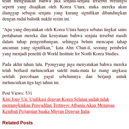
telah mengatakan bahwa jika senjata-senjata tersebut berfungsi
seperti yang disajikan oleh Korea Utara, maka mereka akan
dianggap sebagai senjata yang kurang signifikan dibandingkan
dengan rudal balistik nuklir rezim ini.
“Apa yang dinyatakan oleh Korea Utara hanya sebatas tingkat sains
pertahanan mereka dan kenyataan bahwa senjata tersebut masih
dalam tahap pengembangan, sehingga belum mencapai tahap
ancaman yang signifikan,” kata Ahn Chan-il, seorang pembelot
yang menjadi peneliti di World Institute for North Korea Studies.
Pada akhir tahun lalu, Pyongyang juga menyatakan bahwa mereka
telah berhasil meluncurkan satelit mata-mata ke ruang angkasa
setelah percobaan gagal sebelumnya dan berjanji untuk
meluncurkan tiga lagi tahun ini.
Post Views:
531
Kim Jong Un: Unifikasi dengan Korea Selatan sudah tidak
memungkinkan
Pengadilan Tertinggi Albania Akan Meninjau
Kembali Perjanjian Suaka Migran Dengan Italia
Related Posts