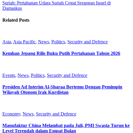
Suriah: Pertahanan Udara Suriah Cegat Serangan Israel di
Damaskus
Related Posts
Asia
,
Asia Pacific
,
News
,
Politics
,
Security and Defence
Kemhan Jepang Rilis Buku Putih Pertahanan Tahun 2026
Events
,
News
,
Politics
,
Security and Defence
Presiden Ad Interim Al-Sharaa Bertemu Dengan Pemimpin
Wilayah Otonom Irak Kurdistan
Economy
,
News
,
Security and Defence
Manufaktur China Melambat pada Juli, PMI Swasta Turun ke
Level Terendah dalam Empat Bulan