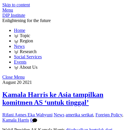
Skip to content
Menu
DIP Institute
Enlightening for the future
Home
Topic
Region
News
Research
Social Services
Events
About Us
Close Menu
August
20
2021
Kamala Harris ke Asia tampilkan
komitmen AS ‘untuk tinggal’
Rifani Agnes Eka Wahyuni
News
amerika serikat
,
Foreign Policy
,
Kamala Harris
0
Wakil Presiden AS Kamala Harris
dijadwalkan bertolak dari