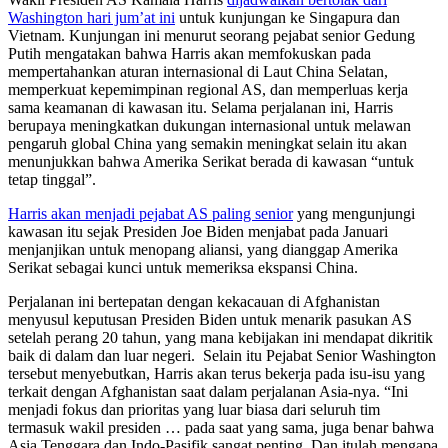
Washington hari jum’at ini
untuk kunjungan ke Singapura dan
Vietnam. Kunjungan ini menurut seorang pejabat senior Gedung
Putih mengatakan bahwa Harris akan memfokuskan pada
mempertahankan aturan internasional di Laut China Selatan,
memperkuat kepemimpinan regional AS, dan memperluas kerja
sama keamanan di kawasan itu. Selama perjalanan ini, Harris
berupaya meningkatkan dukungan internasional untuk melawan
pengaruh global China yang semakin meningkat selain itu akan
menunjukkan bahwa Amerika Serikat berada di kawasan “untuk
tetap tinggal”.
Harris akan menjadi pejabat AS paling senior
yang mengunjungi
kawasan itu sejak Presiden Joe Biden menjabat pada Januari
menjanjikan untuk menopang aliansi, yang dianggap Amerika
Serikat sebagai kunci untuk memeriksa ekspansi China.
Perjalanan ini bertepatan dengan kekacauan di Afghanistan
menyusul keputusan Presiden Biden untuk menarik pasukan AS
setelah perang 20 tahun, yang mana kebijakan ini mendapat dikritik
baik di dalam dan luar negeri. Selain itu Pejabat Senior Washington
tersebut menyebutkan, Harris akan terus bekerja pada isu-isu yang
terkait dengan Afghanistan saat dalam perjalanan Asia-nya. “Ini
menjadi fokus dan prioritas yang luar biasa dari seluruh tim
termasuk wakil presiden … pada saat yang sama, juga benar bahwa
Asia Tenggara dan Indo-Pasifik sangat penting. Dan itulah mengapa