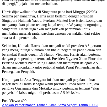
dia pergi,” pejabat itu menambahkan.
Harris dijadwalkan tiba di Singapura pada hari Minggu (22/08).
Selama perjalanannya, Harris akan bertemu dengan Presiden
Singapura Halimah Yacob, Perdana Menteri Lee Hsien Loong dan
menyampaikan pidato tentang kapal tempur AS yang mengunjungi
Singapura. Harris juga akan mengadakan pertemuan untuk
membahas masalah rantai pasokan dengan perwakilan dari sektor
swasta dan pemerintah.
Selain itu, Kamala Harris akan menjadi wakil presiden AS pertama
yang mengunjungi Vietnam dan tiba di negara itu pada Selasa dan
berangkat Kamis depan. Di Hanoi, Vietnam, Harris akan bertemu
dengan para pemimpin termasuk Presiden Ngyuen Xuan Phuc dan
Perdana Menteri Pham Ming Chinh dan memimpin delegasi AS
dalam meluncurkan kantor regional untuk Pusat Pengendalian dan
Pencegahan Penyakit.
Kunjungan ke Asia Tenggara ini akan menjadi perjalanan luar
negeri kedua Harris sebagai wakil presiden. Pada bulan Juni, dia
pergi ke Guatemala dan Meksiko untuk pertemuan tentang “akar
penyebab” krisis migran di perbatasan AS-Meksiko.
Post Views:
490
Apakah Pemerintahan Taliban Akan Sama Seperti Tahun 1996?