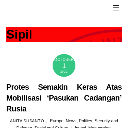
Skip
Men
to
content
Sipil
OCTOBER
1
2022
Protes Semakin Keras Atas
Mobilisasi ‘Pasukan Cadangan’
Rusia
Europe
,
News
,
Politics
,
Security and
ANITA SUSANTO
Defence
,
Social and Culture
Invasi
,
Masyarakat
,