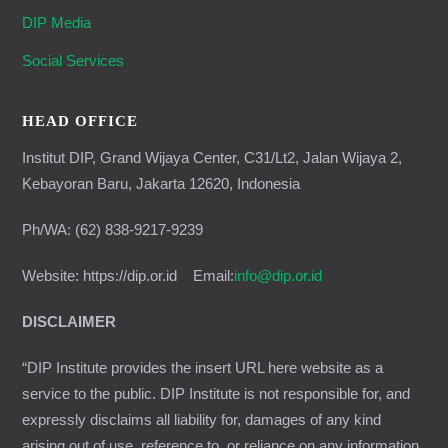
DIP Media
Social Services
HEAD OFFICE
Institut DIP, Grand Wijaya Center, C31/Lt2, Jalan Wijaya 2,
Kebayoran Baru, Jakarta 12620, Indonesia
Ph/WA: (62) 838-9217-9239
Website: https://dip.or.id Email:
info@dip.or.id
DISCLAIMER
“DIP Institute provides the insert URL here website as a
service to the public. DIP Institute is not responsible for, and
expressly disclaims all liability for, damages of any kind
arising out of use, reference to, or reliance on any information