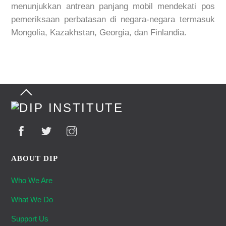
menunjukkan antrean panjang mobil mendekati pos
pemeriksaan perbatasan di negara-negara termasuk
Mongolia, Kazakhstan, Georgia, dan Finlandia.
Back
To
Top
ABOUT DIP
Who We Are
What We Do
Support Us