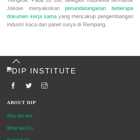
Tiongkok. Pada 28 Juli, delegasi Indonesia termasuk
Jokowi menyaksikan
penandatanganan beberapa
dokumen kerja sama
yang mencakup pengembangan
industri kaca dan panel surya di Rempang.
Back
To
Top
ABOUT DIP
Who We Are
What We Do
Support Us