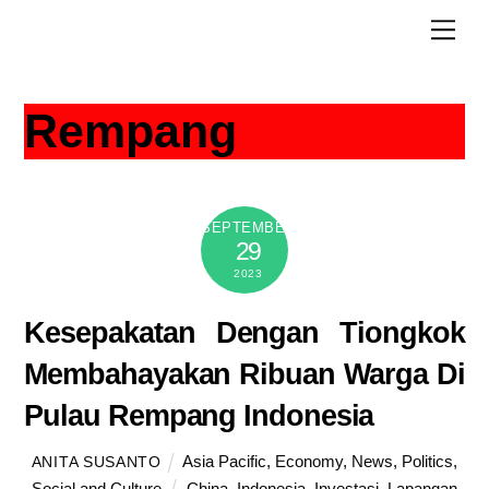
Skip
Men
to
content
Rempang
SEPTEMBER
29
2023
Kesepakatan Dengan Tiongkok
Membahayakan Ribuan Warga Di
Pulau Rempang Indonesia
Asia Pacific
,
Economy
,
News
,
Politics
,
ANITA SUSANTO
Social and Culture
China
,
Indonesia
,
Investasi
,
Lapangan