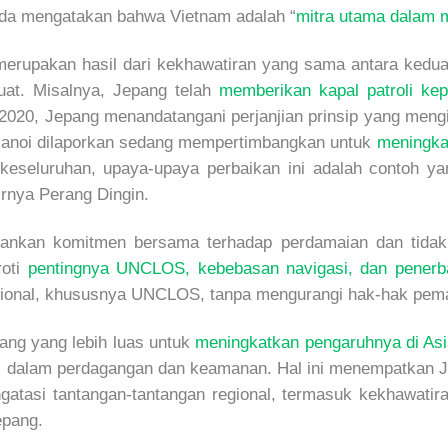
ida mengatakan bahwa Vietnam adalah “
mitra utama dalam m
rupakan hasil dari kekhawatiran yang sama antara kedua 
uat. Misalnya, Jepang telah
memberikan kapal patroli ke
020, Jepang menandatangani perjanjian prinsip yang mengi
, Hanoi dilaporkan sedang mempertimbangkan untuk
meningka
eseluruhan, upaya-upaya perbaikan ini adalah contoh ya
irnya Perang Dingin.
nkan komitmen bersama terhadap perdamaian dan tidak
roti
pentingnya UNCLOS, kebebasan navigasi, dan penerb
asional, khususnya UNCLOS, tanpa mengurangi hak-hak pem
pang yang lebih luas untuk
meningkatkan pengaruhnya di As
i dalam perdagangan dan keamanan. Hal ini menempatkan Je
atasi tantangan-tantangan regional, termasuk kekhawati
epang.