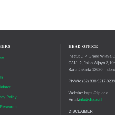
HERS
HEAD OFFICE
Institut DIP, Grand Wijaya C
eer
C31/Lt2, Jalan Wijaya 2, K
g
Baru, Jakarta 12620, Indon
In
Ph/WA: (62) 838-9217-923
laimer
Website: https://dip.or.id
acy Policy
Email:
info@dip.or.id
 Research
DISCLAIMER