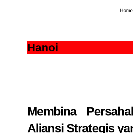
Skip
Home
to
content
Hanoi
Membina Persaha
Aliansi Strategis y