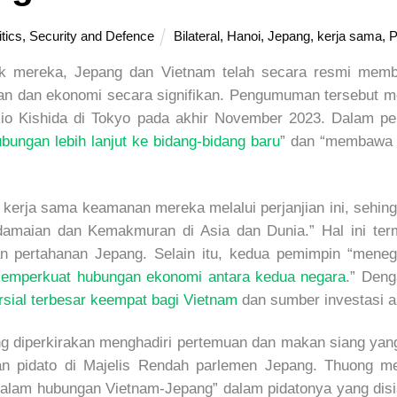
itics
,
Security and Defence
Bilateral
,
Hanoi
,
Jepang
,
kerja sama
,
P
ik mereka, Jepang dan Vietnam telah secara resmi membe
an dan ekonomi secara signifikan. Pengumuman tersebut m
o Kishida di Tokyo pada akhir November 2023. Dalam per
ungan lebih lanjut ke bidang-bidang baru
” dan “membawa 
kerja sama keamanan mereka melalui perjanjian ini, sehing
damaian dan Kemakmuran di Asia dan Dunia.” Hal ini term
n pertahanan Jepang. Selain itu, kedua pemimpin “mene
memperkuat hubungan ekonomi antara kedua negara
.” Deng
rsial terbesar keempat bagi Vietnam
dan sumber investasi as
g diperkirakan menghadiri pertemuan dan makan siang yang
kan pidato di Majelis Rendah parlemen Jepang. Thuong m
alam hubungan Vietnam-Jepang” dalam pidatonya yang disiar