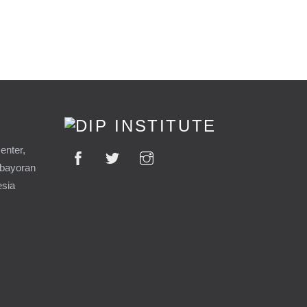
enter,
ebayoran
esia
9