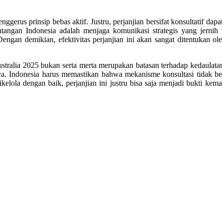
 menggerus prinsip bebas aktif. Justru, perjanjian bersifat konsultati
tangan Indonesia adalah menjaga komunikasi strategis yang jernih
 Dengan demikian, efektivitas perjanjian ini akan sangat ditentukan o
ustralia 2025 bukan serta merta merupakan batasan terhadap kedaula
ya. Indonesia harus memastikan bahwa mekanisme konsultasi tidak b
lola dengan baik, perjanjian ini justru bisa saja menjadi bukti kem