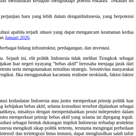
una memastikan kesiapan menghadapi potensi eskalasi. Tekanan ini
 perjanjian baru yang lebih dalam denganIndonesia, yang berpotensi
ltasi apabila terjadi situasi yang dapat mengancam keamanan kedua
kan
Januari 2026
.
bagai bidang infrastruktur, perdagangan, dan investasi.
Sejauh ini, elit politik Indonesia tidak melihat Tiongkok sebagai
kan luar negeri nyayang “bebas aktif” berusaha menjaga jarak dari
ntu serta mengutamakan netralitas strategis. Sensitivitas masyarakat
ngikat. Jika menggunakan kacamata realisme neoklasik, faktor-faktor
i kedaulatan Indonesia atau justru memperkuat prinsip politik luar
kebijakan bebas aktif, selama konsultasi tersebut dijalankan sebagai
matiknya, misalnya dengan mempertahankan posisi independen dalam
justru memperkuat prinsip bebas aktif yang selama ini dipegang teguh.
tasi sebagai bentuk dukungan implisit Indonesia terhadap arsitektur
esia mengikuti sikap politik tertentu, terutama mengingat perbedaan
if dan terintegrasi lintas instansi, dapat menghasilkan salah tafsir