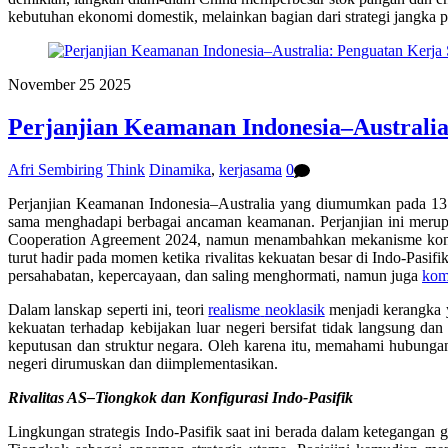
kebutuhan ekonomi domestik, melainkan bagian dari strategi jangka pa
November
25
2025
Perjanjian Keamanan Indonesia–Australia
Afri Sembiring
Think
Dinamika
,
kerjasama
0
Perjanjian Keamanan Indonesia–Australia yang diumumkan pada 13
sama menghadapi berbagai ancaman keamanan. Perjanjian ini merupa
Cooperation Agreement
2024, namun menambahkan mekanisme konsul
turut hadir pada momen ketika rivalitas kekuatan besar di Indo-Pasi
persahabatan, kepercayaan, dan saling menghormati, namun juga
kom
Dalam lanskap seperti ini, teori
realisme
neoklasik
menjadi kerangka y
kekuatan terhadap kebijakan luar negeri bersifat tidak langsung dan 
keputusan dan struktur negara. Oleh karena itu, memahami hubungan
negeri dirumuskan dan diimplementasikan.
Rivalitas
AS–
Tiongkok
dan
Konfigurasi
Indo-
Pasifik
Lingkungan strategis Indo-Pasifik saat ini berada dalam keteganga