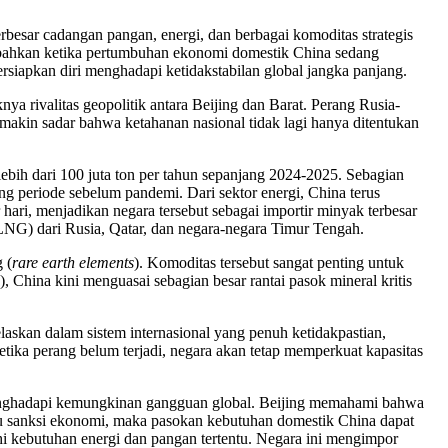
besar cadangan pangan, energi, dan berbagai komoditas strategis
, bahkan ketika pertumbuhan ekonomi domestik China sedang
apkan diri menghadapi ketidakstabilan global jangka panjang.
a rivalitas geopolitik antara Beijing dan Barat. Perang Rusia-
akin sadar bahwa ketahanan nasional tidak lagi hanya ditentukan
lebih dari 100 juta ton per tahun sepanjang 2024-2025. Sebagian
ing periode sebelum pandemi. Dari sektor energi, China terus
ri, menjadikan negara tersebut sebagai importir minyak terbesar
NG) dari Rusia, Qatar, dan negara-negara Timur Tengah.
 (
rare earth elements
). Komoditas tersebut sangat penting untuk
, China kini menguasai sebagian besar rantai pasok mineral kritis
skan dalam sistem internasional yang penuh ketidakpastian,
tika perang belum terjadi, negara akan tetap memperkuat kapasitas
enghadapi kemungkinan gangguan global. Beijing memahami bahwa
atau sanksi ekonomi, maka pasokan kebutuhan domestik China dapat
hi kebutuhan energi dan pangan tertentu. Negara ini mengimpor