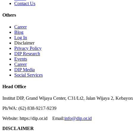
Contact Us
Others
Career
Blog
Log In
Disclaimer
Privacy Policy
DIP Research
Events
Career
DIP Media
Social Services
Head Office
Institut DIP, Grand Wijaya Center, C31/Lt2, Jalan Wijaya 2, Kebayor
Ph/WA: (62) 838-9217-9239
Website: https://dip.or.id Email:
info@dip.or.id
DISCLAIMER