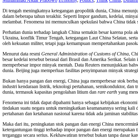
Muhammad Asdar Prabowo
Economy
,
Politics
,
Think
China
,
Dinami
Di tengah meningkatnya ketegangan geopolitik dunia, China menunjuk
dalam beberapa tahun terakhir. Seperti Impor gandum, kedelai, min
melambat. Fenomena ini memunculkan spekulasi bahwa China tidak s
Perhatian dunia terhadap langkah China semakin besar karena pola ak
Ukraina, konflik Timur Tengah, ketegangan Laut China Selatan, ser
oleh kekuatan militer, tetapi juga kemampuan mempertahankan pasokan 
Menurut data resmi
General Administration of Customs of China
, Ch
besar kedelai tersebut berasal dari Brasil dan Amerika Serikat. Sela
memperbesar impor minyak mentah. Data Reuters menunjukkan bahwa im
dunia. Beijing juga memperluas fasilitas penyimpanan minyak strateg
Bukan hanya pangan dan energi, China juga memperbesar stok berbagai 
industri kendaraan listrik, teknologi pertahanan, semikonduktor, dan t
dunia, termasuk kapasitas pengolahan litium dan
rare earth
yang mend
Fenomena ini tidak dapat dipahami hanya sebagai kebijakan ekonomi
tindakan suatu negara untuk meningkatkan keamanannya sering kali d
pertahanan dan ketahanan nasional karena tidak ada jaminan stabilitas
Maka dari itu, peningkatan stok pangan dan energi China mencerm
ketergantungan tinggi terhadap impor pangan dan energi merupakan ti
terganggu secara serius. Kekhawatiran tersebut bukan tanpa dasar k