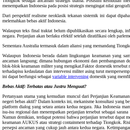
Tiongkok sebagai ancaman strategis utama. Posisiini kemudian me
menempatkan Indonesia pada posisi strategis mengingat nilai geogra
Dari perspektif realisme neoklasik tekanan sistemik ini dapat dip
melemahkan bebas aktif Indonesia.
Walaupun teks final traktat belum dipublikasikan secara lengkap,
negara. Perjanjian akan berlaku efektif setelah diratifikasi oleh pa
Sementara Australia termasuk dalam aliansi yang memandang Tiongkok
Walaupun Indonesia berada dalam lingkungan keamanan yang sama, p
ancaman langsung; dimana hubungan ekonomi dan pembangunan dengan
blok-blok keamanan militer yang mengikat.Faktor domestik tersebut m
terhadapisu kedaulatan dan intervensi militer asing turut memperse
ini dapat berfungsi sebagai
variable
intervening
domestik yang memfilte
Bebas
Aktif
:
Terbatas
atau
Justru
Menguat
?
Pertanyaan utama yang kemudian muncul dari Perjanjian Keamanan In
negeri bebas aktif? Dalam konteks ini, mekanisme konsultasi yang be
platform dialog yang setara antara kedua negara. Jika Indonesia
isu-isu regional dan menempatkan perjanjian tersebut sebagai sarana 
Namun demikian, terdapat potensi bahwa perjanjian tersebut dapat m
keamanan AUKUS atau strategi containment terhadap Tiongkok. Risiko
persepsi ancaman yang cukup jauh antara kedua negara. Ketimpangan c