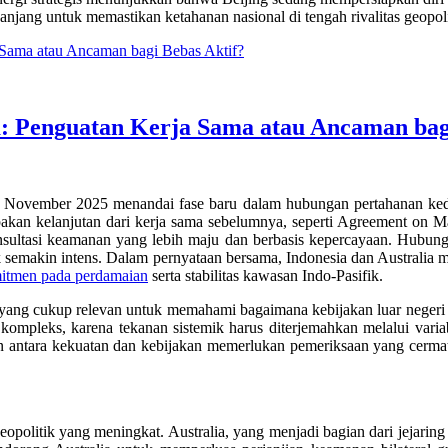
njang untuk memastikan ketahanan nasional di tengah rivalitas geopoli
: Penguatan Kerja Sama atau Ancaman bag
 November 2025 menandai fase baru dalam hubungan pertahanan ked
kan kelanjutan dari kerja sama sebelumnya, seperti
Agreement on Ma
tasi keamanan yang lebih maju dan berbasis kepercayaan. Hubungan
fik semakin intens. Dalam pernyataan bersama, Indonesia dan Australia
itmen
pada
perdamaian
serta stabilitas kawasan Indo-Pasifik.
ang cukup relevan untuk memahami bagaimana kebijakan luar negeri I
kompleks, karena tekanan sistemik harus diterjemahkan melalui variabe
 antara kekuatan dan kebijakan memerlukan pemeriksaan yang cermat 
n geopolitik yang meningkat. Australia, yang menjadi bagian dari jej