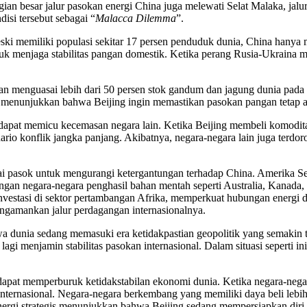
an besar jalur pasokan energi China juga melewati Selat Malaka, jalur 
isi tersebut sebagai “
Malacca Dilemma
”.
i memiliki populasi sekitar 17 persen penduduk dunia, China hanya mem
uk menjaga stabilitas pangan domestik. Ketika perang Rusia-Ukraina 
kan menguasai lebih dari 50 persen stok gandum dan jagung dunia pada 
i menunjukkan bahwa Beijing ingin memastikan pasokan pangan tetap 
dapat memicu kecemasan negara lain. Ketika Beijing membeli komodita
o konflik jangka panjang. Akibatnya, negara-negara lain juga terdor
i pasok untuk mengurangi ketergantungan terhadap China. Amerika Seri
an negara-negara penghasil bahan mentah seperti Australia, Kanada, d
nvestasi di sektor pertambangan Afrika, memperkuat hubungan energi
gamankan jalur perdagangan internasionalnya.
dunia sedang memasuki era ketidakpastian geopolitik yang semakin 
agi menjamin stabilitas pasokan internasional. Dalam situasi seperti 
dapat memperburuk ketidakstabilan ekonomi dunia. Ketika negara-nega
nternasional. Negara-negara berkembang yang memiliki daya beli lebi
rgi strategis menunjukkan bahwa Beijing sedang mempersiapkan diri m