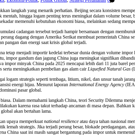
ka
,
Ekonomi-Politik
,
Politik Global
,
Strategi Pertahanan
0
kan langkah yang menarik perhatian. Beijing secara konsisten memper
yak mentah, hingga logam penting terus meningkat dalam volume besar
ekadar memenuhi kebutuhan ekonomi biasa, melainkan sedang mempersi
umulasi cadangan tersebut terjadi hampir bersamaan dengan memburukny
ta perang dagang dengan Amerika Serikat membuat pemerintah China sem
pangan dan energi saat krisis global terjadi.
ina tetap menjadi importir kedelai terbesar dunia dengan volume impor 
in itu, impor gandum dan jagung China juga meningkat signifikan diband
por minyak China pada 2025 mencapai lebih dari 11 juta barel per ha
is serta meningkatkan pembelian gas alam cair
Liquefied Natural Gas
(L
logam strategis seperti tembaga, litium, nikel, dan unsur tanah jarang
ransisi energi hijau. Menurut laporan
International Energy Agency
(IEA)
ominasi pasar global.
 biasa. Dalam memahami langkah China, teori Security Dilemma menjela
ilakukan karena rasa takut terhadap ancaman di masa depan. Bahkan ke
 global akan bertahan lama.
inkan upaya memperkuat
national resilience
atau daya tahan nasional m
tik lemah strategis. Jika terjadi perang besar, blokade perdagangan, 
arena China saat ini masih sangat bergantung pada impor untuk memenu