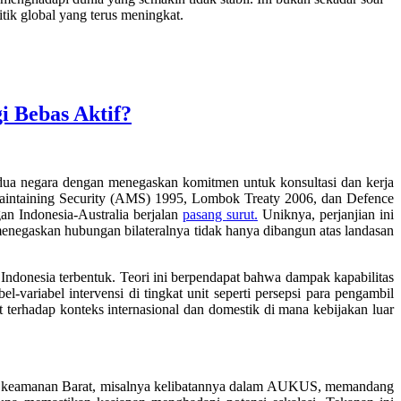
tik global yang terus meningkat.
i Bebas Aktif?
ua negara dengan menegaskan komitmen untuk konsultasi dan kerja
intaining Security
(AMS) 1995,
Lombok Treaty
2006, dan
Defence
 Indonesia-Australia berjalan
pasang
surut
.
Uniknya, perjanjian ini
 menegaskan hubungan bilateralnya tidak hanya dibangun atas landasan
ndonesia terbentuk. Teori ini berpendapat bahwa dampak kapabilitas
l-variabel intervensi di tingkat unit seperti persepsi para pengambil
terhadap konteks internasional dan domestik di mana kebijakan luar
aring keamanan Barat, misalnya kelibatannya dalam AUKUS, memandang