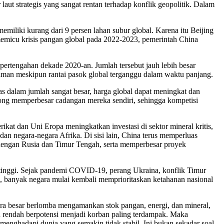
laut strategis yang sangat rentan terhadap konflik geopolitik. Dalam
iliki kurang dari 9 persen lahan subur global. Karena itu Beijing
memicu krisis pangan global pada 2022-2023, pemerintah China
pertengahan dekade 2020-an. Jumlah tersebut jauh lebih besar
aman meskipun rantai pasok global terganggu dalam waktu panjang.
s dalam jumlah sangat besar, harga global dapat meningkat dan
ong memperbesar cadangan mereka sendiri, sehingga kompetisi
kat dan Uni Eropa meningkatkan investasi di sektor mineral kritis,
an negara-negara Afrika. Di sisi lain, China terus memperluas
 dengan Rusia dan Timur Tengah, serta memperbesar proyek
tinggi. Sejak pandemi COVID-19, perang Ukraina, konflik Timur
ini, banyak negara mulai kembali memprioritaskan ketahanan nasional
ra besar berlomba mengamankan stok pangan, energi, dan mineral,
h rendah berpotensi menjadi korban paling terdampak. Maka
enghadapi dunia yang semakin tidak stabil. Ini bukan sekadar soal