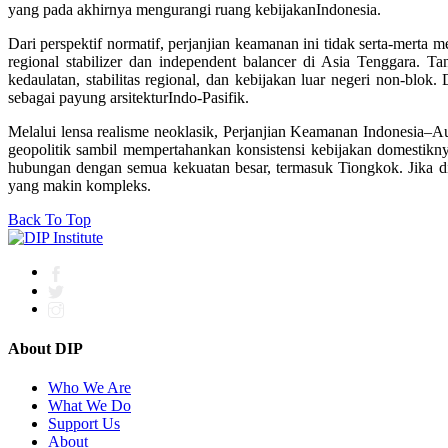
yang pada akhirnya mengurangi ruang kebijakanIndonesia.
Dari perspektif normatif, perjanjian keamanan ini tidak serta-merta
regional stabilizer
dan
independent balancer
di Asia Tenggara. Tan
kedaulatan, stabilitas regional, dan kebijakan luar negeri non-blok.
sebagai payung arsitekturIndo-Pasifik.
Melalui lensa realisme neoklasik, Perjanjian Keamanan Indonesia–A
geopolitik sambil mempertahankan konsistensi kebijakan domestikn
hubungan dengan semua kekuatan besar, termasuk Tiongkok. Jika dike
yang makin kompleks.
Back To Top
About DIP
Who We Are
What We Do
Support Us
About