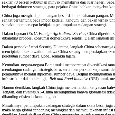
sekitar 70 persen kebutuhan minyak mentahnya dari luar negeri. Sebagi
berbagai dokumen strategis, para pejabat China bahkan menyebut kond
China juga menghadapi tantangan besar dalam ketahanan pangan. Mesk
sangat bergantung pada impor kedelai, gandum, dan pakan ternak unt
semakin mempercepat kebijakan penumpukan cadangan strategis.
Dalam laporan
USDA Foreign Agricultural Service
, China diperkira
dibanding proporsi konsumsi domestiknya sendiri. Dalam langkah in
Dalam perspektif teori Security Dilemma, langkah China sebenarnya 
menciptakan kekhawatiran bahwa China sedang mempersiapkan skenari
perebutan sumber daya global semakin tajam.
Kemudian. negara-negara Barat mulai mempercepat diversifikasi ranta
membangun cadangan strategis baru, serta memperkuat kerja sama deng
pengaruhnya melalui diplomasi sumber daya. Beijing meningkatkan i
infrastruktur dalam kerangka
Belt and Road Initiative
(BRI) untuk men
Namun demikian, langkah China juga mencerminkan kenyataan bahwa 
Tengah, dan rivalitas AS-China menunjukkan bahwa globalisasi tidak l
dibanding efisiensi ekonomi global.
Masalahnya, penumpukan cadangan strategis dalam skala besar juga 
maka harga global cenderung meningkat dan memicu tekanan inflasi i
demikian, langkah diam-diam China memperbesar stok pangan dan ene