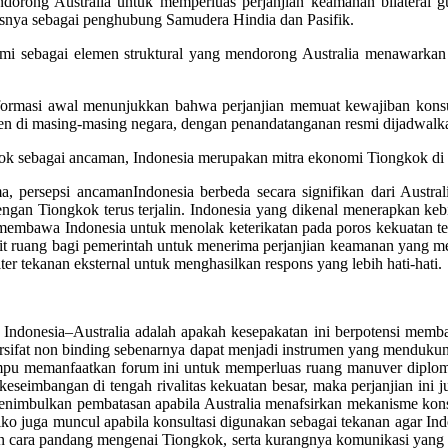
ndorong Australia untuk memperluas perjanjian keamanan bilateral g
fisnya sebagai penghubung Samudera Hindia dan Pasifik.
ahami sebagai elemen struktural yang mendorong Australia menawarkan
 informasi awal menunjukkan bahwa perjanjian memuat kewajiban konsu
rlemen di masing-masing negara, dengan penandatanganan resmi dijadwal
 sebagai ancaman, Indonesia merupakan mitra ekonomi Tiongkok di ber
ersepsi ancamanIndonesia berbeda secara signifikan dari Australia. 
 Tiongkok terus terjalin. Indonesia yang dikenal menerapkan kebija
embawa Indonesia untuk menolak keterikatan pada poros kekuatan terte
mpit ruang bagi pemerintah untuk menerima perjanjian keamanan yang me
r tekanan eksternal untuk menghasilkan respons yang lebih hati-hati.
donesia–Australia adalah apakah kesepakatan ini berpotensi membatas
rsifat non binding sebenarnya dapat menjadi instrumen yang mendukung 
 mampu memanfaatkan forum ini untuk memperluas ruang manuver diplo
keseimbangan di tengah rivalitas kekuatan besar, maka perjanjian ini 
enimbulkan pembatasan apabila Australia menafsirkan mekanisme konsul
 juga muncul apabila konsultasi digunakan sebagai tekanan agar Indon
ara pandang mengenai Tiongkok, serta kurangnya komunikasi yang intens