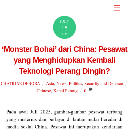
Skip
Men
to
content
JULY
15
2025
‘Monster Bohai’ dari China: Pesawat
yang Menghidupkan Kembali
Teknologi Perang Dingin?
Asia
,
News
,
Politics
,
Security and Defence
CHATRINE DEBORA
Chinese
,
Kapal Perang
0
Pada awal Juli 2025, gambar-gambar pesawat terbang
yang misterius dan berlayar di lautan mulai beredar di
media sosial China. Pesawat ini merupakan kendaraan