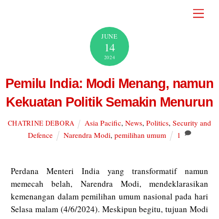
Skip
Men
to
content
JUNE
14
2024
Pemilu India: Modi Menang, namun
Kekuatan Politik Semakin Menurun
Asia Pacific
,
News
,
Politics
,
Security and
CHATRINE DEBORA
Defence
Narendra Modi
,
pemilihan umum
1
Perdana Menteri India yang transformatif namun
memecah belah, Narendra Modi, mendeklarasikan
kemenangan dalam pemilihan umum nasional pada hari
Selasa malam (4/6/2024). Meskipun begitu, tujuan Modi