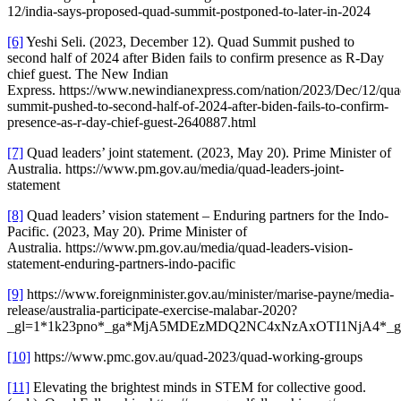
12/india-says-proposed-quad-summit-postponed-to-later-in-2024
[6]
Yeshi Seli. (2023, December 12). Quad Summit pushed to
second half of 2024 after Biden fails to confirm presence as R-Day
chief guest. The New Indian
Express. https://www.newindianexpress.com/nation/2023/Dec/12/qua
summit-pushed-to-second-half-of-2024-after-biden-fails-to-confirm-
presence-as-r-day-chief-guest-2640887.html
[7]
Quad leaders’ joint statement. (2023, May 20). Prime Minister of
Australia. https://www.pm.gov.au/media/quad-leaders-joint-
statement
[8]
Quad leaders’ vision statement – Enduring partners for the Indo-
Pacific. (2023, May 20). Prime Minister of
Australia. https://www.pm.gov.au/media/quad-leaders-vision-
statement-enduring-partners-indo-pacific
[9]
https://www.foreignminister.gov.au/minister/marise-payne/media-
release/australia-participate-exercise-malabar-2020?
_gl=1*1k23pno*_ga*MjA5MDEzMDQ2NC4xNzAxOTI1NjA4
[10]
https://www.pmc.gov.au/quad-2023/quad-working-groups
[11]
Elevating the brightest minds in STEM for collective good.