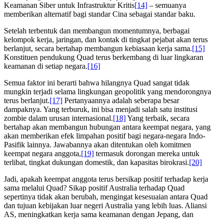
Keamanan Siber untuk Infrastruktur Kritis
[14]
– semuanya
memberikan alternatif bagi standar Cina sebagai standar baku.
Setelah terbentuk dan membangun momentumnya, berbagai
kelompok kerja, jaringan, dan kontak di tingkat pejabat akan terus
berlanjut, secara bertahap membangun kebiasaan kerja sama.
[15]
Konstituen pendukung Quad terus berkembang di luar lingkaran
keamanan di setiap negara.
[16]
Semua faktor ini berarti bahwa hilangnya Quad sangat tidak
mungkin terjadi selama lingkungan geopolitik yang mendorongnya
terus berlanjut.
[17]
Pertanyaannya adalah seberapa besar
dampaknya. Yang terburuk, ini bisa menjadi salah satu institusi
zombie dalam urusan internasional.
[18]
Yang terbaik, secara
bertahap akan membangun hubungan antara keempat negara, yang
akan memberikan efek limpahan positif bagi negara-negara Indo-
Pasifik lainnya. Jawabannya akan ditentukan oleh komitmen
keempat negara anggota,
[19]
termasuk dorongan mereka untuk
terlibat, tingkat dukungan domestik, dan kapasitas birokrasi.
[20]
Jadi, apakah keempat anggota terus bersikap positif terhadap kerja
sama melalui Quad? Sikap positif Australia terhadap Quad
sepertinya tidak akan berubah, mengingat kesesuaian antara Quad
dan tujuan kebijakan luar negeri Australia yang lebih luas. Aliansi
AS, meningkatkan kerja sama keamanan dengan Jepang, dan