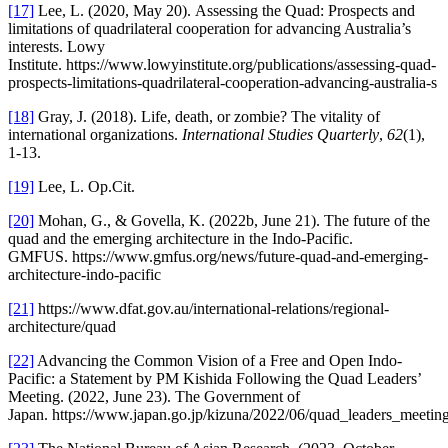
[17]
Lee, L. (2020, May 20). Assessing the Quad: Prospects and
limitations of quadrilateral cooperation for advancing Australia’s
interests. Lowy
Institute. https://www.lowyinstitute.org/publications/assessing-quad-
prospects-limitations-quadrilateral-cooperation-advancing-australia-s
[18]
Gray, J. (2018). Life, death, or zombie? The vitality of
international organizations.
International Studies Quarterly
,
62
(1),
1-13.
[19]
Lee, L. Op.Cit.
[20]
Mohan, G., & Govella, K. (2022b, June 21). The future of the
quad and the emerging architecture in the Indo-Pacific.
GMFUS. https://www.gmfus.org/news/future-quad-and-emerging-
architecture-indo-pacific
[21]
https://www.dfat.gov.au/international-relations/regional-
architecture/quad
[22]
Advancing the Common Vision of a Free and Open Indo-
Pacific: a Statement by PM Kishida Following the Quad Leaders’
Meeting. (2022, June 23). The Government of
Japan. https://www.japan.go.jp/kizuna/2022/06/quad_leaders_meetin