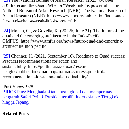
[23]
The National Bureau of Asian Research. (2023, October
30). India and the Quad: When a “Weak link” is powerful – The
National Bureau of Asian Research (NBR). The National Bureau of
Asian Research (NBR). https://www.nbr.org/publication/india-and-
the-quad-when-a-weak-link-is-powerful/
[24]
Mohan, G., & Govella, K. (2022b, June 21). The future of the
quad and the emerging architecture in the Indo-Pacific.
GMFUS. https://www.gmfus.org/news/future-quad-and-emerging-
architecture-indo-pacific
[25]
Channer, H. (2021, September 16). Roadmap to Quad success:
Practical recommendations for action and
sustainability. https://perthusasia.edu.au/research-
insights/publications/roadmap-to-quad-success-practical-
recommendations-for-action-and-sustainability/
Post Views:
928
BRICS Plus: Menghadapi tantangan global dan memperluas
pengaruh
Safari Politik Presiden terpilih Indonesia: ke Tiongkok
hingga Jepang
Related Posts