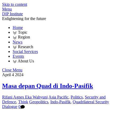
Skip to content
Menu
DIP Institute
Enlightening for the future
Home
Topic
Region
News
Research
Social Services
Events
About Us
Close Menu
April
4
2024
Masa depan Quad di Indo-Pasifik
Rifani Agnes Eka Wahyuni
Asia Pacific
,
Politics
,
Security and
Defence
,
Think
Geopolitics
,
Indo-Pasifik
,
Quadrilateral Security
Dialogue
0