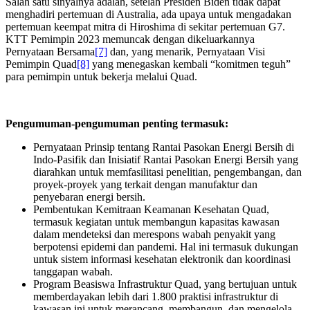
Salah satu sinyalnya adalah, setelah Presiden Biden tidak dapat
menghadiri pertemuan di Australia, ada upaya untuk mengadakan
pertemuan keempat mitra di Hiroshima di sekitar pertemuan G7.
KTT Pemimpin 2023 memuncak dengan dikeluarkannya
Pernyataan Bersama
[7]
dan, yang menarik, Pernyataan Visi
Pemimpin Quad
[8]
yang menegaskan kembali “komitmen teguh”
para pemimpin untuk bekerja melalui Quad.
Pengumuman-pengumuman penting termasuk:
Pernyataan Prinsip tentang Rantai Pasokan Energi Bersih di
Indo-Pasifik dan Inisiatif Rantai Pasokan Energi Bersih yang
diarahkan untuk memfasilitasi penelitian, pengembangan, dan
proyek-proyek yang terkait dengan manufaktur dan
penyebaran energi bersih.
Pembentukan Kemitraan Keamanan Kesehatan Quad,
termasuk kegiatan untuk membangun kapasitas kawasan
dalam mendeteksi dan merespons wabah penyakit yang
berpotensi epidemi dan pandemi. Hal ini termasuk dukungan
untuk sistem informasi kesehatan elektronik dan koordinasi
tanggapan wabah.
Program Beasiswa Infrastruktur Quad, yang bertujuan untuk
memberdayakan lebih dari 1.800 praktisi infrastruktur di
kawasan ini untuk merancang, membangun, dan mengelola