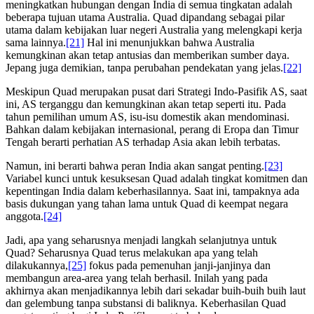
meningkatkan hubungan dengan India di semua tingkatan adalah
beberapa tujuan utama Australia. Quad dipandang sebagai pilar
utama dalam kebijakan luar negeri Australia yang melengkapi kerja
sama lainnya.
[21]
Hal ini menunjukkan bahwa Australia
kemungkinan akan tetap antusias dan memberikan sumber daya.
Jepang juga demikian, tanpa perubahan pendekatan yang jelas.
[22]
Meskipun Quad merupakan pusat dari Strategi Indo-Pasifik AS, saat
ini, AS terganggu dan kemungkinan akan tetap seperti itu. Pada
tahun pemilihan umum AS, isu-isu domestik akan mendominasi.
Bahkan dalam kebijakan internasional, perang di Eropa dan Timur
Tengah berarti perhatian AS terhadap Asia akan lebih terbatas.
Namun, ini berarti bahwa peran India akan sangat penting.
[23]
Variabel kunci untuk kesuksesan Quad adalah tingkat komitmen dan
kepentingan India dalam keberhasilannya. Saat ini, tampaknya ada
basis dukungan yang tahan lama untuk Quad di keempat negara
anggota.
[24]
Jadi, apa yang seharusnya menjadi langkah selanjutnya untuk
Quad? Seharusnya Quad terus melakukan apa yang telah
dilakukannya,
[25]
fokus pada pemenuhan janji-janjinya dan
membangun area-area yang telah berhasil. Inilah yang pada
akhirnya akan menjadikannya lebih dari sekadar buih-buih buih laut
dan gelembung tanpa substansi di baliknya. Keberhasilan Quad