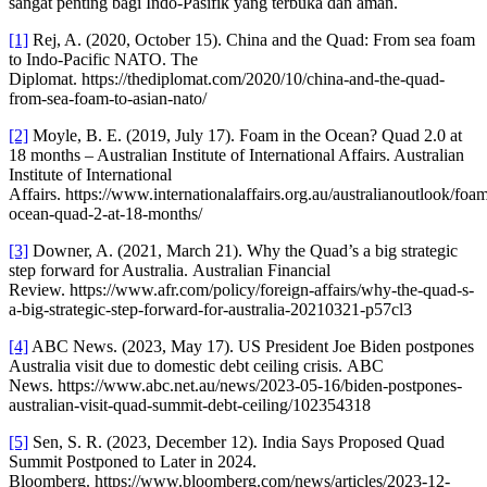
sangat penting bagi Indo-Pasifik yang terbuka dan aman.
[1]
Rej, A. (2020, October 15). China and the Quad: From sea foam
to Indo-Pacific NATO. The
Diplomat. https://thediplomat.com/2020/10/china-and-the-quad-
from-sea-foam-to-asian-nato/
[2]
Moyle, B. E. (2019, July 17). Foam in the Ocean? Quad 2.0 at
18 months – Australian Institute of International Affairs. Australian
Institute of International
Affairs. https://www.internationalaffairs.org.au/australianoutlook/foa
ocean-quad-2-at-18-months/
[3]
Downer, A. (2021, March 21). Why the Quad’s a big strategic
step forward for Australia. Australian Financial
Review. https://www.afr.com/policy/foreign-affairs/why-the-quad-s-
a-big-strategic-step-forward-for-australia-20210321-p57cl3
[4]
ABC News. (2023, May 17). US President Joe Biden postpones
Australia visit due to domestic debt ceiling crisis. ABC
News. https://www.abc.net.au/news/2023-05-16/biden-postpones-
australian-visit-quad-summit-debt-ceiling/102354318
[5]
Sen, S. R. (2023, December 12). India Says Proposed Quad
Summit Postponed to Later in 2024.
Bloomberg. https://www.bloomberg.com/news/articles/2023-12-