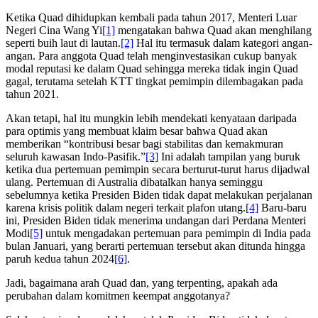
Ketika Quad dihidupkan kembali pada tahun 2017, Menteri Luar
Negeri Cina Wang Yi
[1]
mengatakan bahwa Quad akan menghilang
seperti buih laut di lautan.
[2]
Hal itu termasuk dalam kategori angan-
angan. Para anggota Quad telah menginvestasikan cukup banyak
modal reputasi ke dalam Quad sehingga mereka tidak ingin Quad
gagal, terutama setelah KTT tingkat pemimpin dilembagakan pada
tahun 2021.
Akan tetapi, hal itu mungkin lebih mendekati kenyataan daripada
para optimis yang membuat klaim besar bahwa Quad akan
memberikan “kontribusi besar bagi stabilitas dan kemakmuran
seluruh kawasan Indo-Pasifik.”
[3]
Ini adalah tampilan yang buruk
ketika dua pertemuan pemimpin secara berturut-turut harus dijadwal
ulang. Pertemuan di Australia dibatalkan hanya seminggu
sebelumnya ketika Presiden Biden tidak dapat melakukan perjalanan
karena krisis politik dalam negeri terkait plafon utang.
[4]
Baru-baru
ini, Presiden Biden tidak menerima undangan dari Perdana Menteri
Modi
[5]
untuk mengadakan pertemuan para pemimpin di India pada
bulan Januari, yang berarti pertemuan tersebut akan ditunda hingga
paruh kedua tahun 2024
[6]
.
Jadi, bagaimana arah Quad dan, yang terpenting, apakah ada
perubahan dalam komitmen keempat anggotanya?