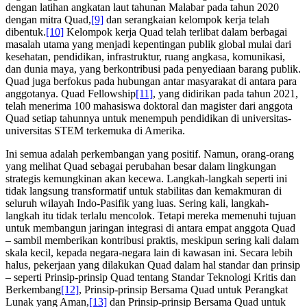
dengan latihan angkatan laut tahunan Malabar pada tahun 2020
dengan mitra Quad,
[9]
dan serangkaian kelompok kerja telah
dibentuk.
[10]
Kelompok kerja Quad telah terlibat dalam berbagai
masalah utama yang menjadi kepentingan publik global mulai dari
kesehatan, pendidikan, infrastruktur, ruang angkasa, komunikasi,
dan dunia maya, yang berkontribusi pada penyediaan barang publik.
Quad juga berfokus pada hubungan antar masyarakat di antara para
anggotanya. Quad Fellowship
[11]
, yang didirikan pada tahun 2021,
telah menerima 100 mahasiswa doktoral dan magister dari anggota
Quad setiap tahunnya untuk menempuh pendidikan di universitas-
universitas STEM terkemuka di Amerika.
Ini semua adalah perkembangan yang positif. Namun, orang-orang
yang melihat Quad sebagai perubahan besar dalam lingkungan
strategis kemungkinan akan kecewa. Langkah-langkah seperti ini
tidak langsung transformatif untuk stabilitas dan kemakmuran di
seluruh wilayah Indo-Pasifik yang luas. Sering kali, langkah-
langkah itu tidak terlalu mencolok. Tetapi mereka memenuhi tujuan
untuk membangun jaringan integrasi di antara empat anggota Quad
– sambil memberikan kontribusi praktis, meskipun sering kali dalam
skala kecil, kepada negara-negara lain di kawasan ini. Secara lebih
halus, pekerjaan yang dilakukan Quad dalam hal standar dan prinsip
– seperti Prinsip-prinsip Quad tentang Standar Teknologi Kritis dan
Berkembang
[12]
, Prinsip-prinsip Bersama Quad untuk Perangkat
Lunak yang Aman,
[13]
dan Prinsip-prinsip Bersama Quad untuk