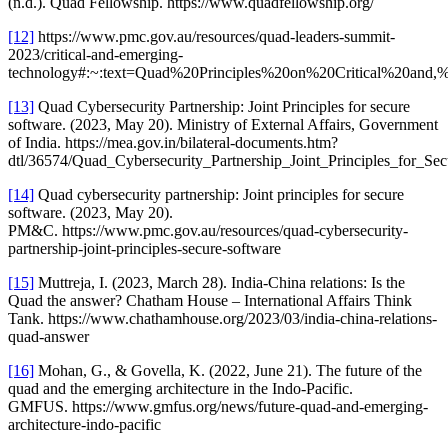
(n.d.). Quad Fellowship. https://www.quadfellowship.org/
[12]
https://www.pmc.gov.au/resources/quad-leaders-summit-
2023/critical-and-emerging-
technology#:~:text=Quad%20Principles%20on%20Critical%20and,
[13]
Quad Cybersecurity Partnership: Joint Principles for secure
software. (2023, May 20). Ministry of External Affairs, Government
of India. https://mea.gov.in/bilateral-documents.htm?
dtl/36574/Quad_Cybersecurity_Partnership_Joint_Principles_for_Se
[14]
Quad cybersecurity partnership: Joint principles for secure
software. (2023, May 20).
PM&C. https://www.pmc.gov.au/resources/quad-cybersecurity-
partnership-joint-principles-secure-software
[15]
Muttreja, I. (2023, March 28). India-China relations: Is the
Quad the answer? Chatham House – International Affairs Think
Tank. https://www.chathamhouse.org/2023/03/india-china-relations-
quad-answer
[16]
Mohan, G., & Govella, K. (2022, June 21). The future of the
quad and the emerging architecture in the Indo-Pacific.
GMFUS. https://www.gmfus.org/news/future-quad-and-emerging-
architecture-indo-pacific