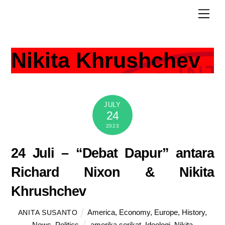
Skip
Men
to
content
Nikita Khrushchev
JULY
24
2023
24 Juli – “Debat Dapur” antara
Richard Nixon & Nikita
Khrushchev
America
,
Economy
,
Europe
,
History
,
ANITA SUSANTO
News
,
Politics
amerika serikat
,
Ideologi
,
Nikita