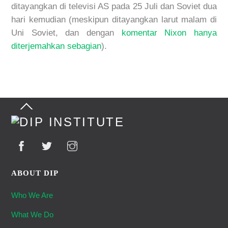
ditayangkan di televisi AS pada 25 Juli dan Soviet dua
hari kemudian (meskipun ditayangkan larut malam di
Uni Soviet, dan dengan
komentar Nixon hanya
diterjemahkan sebagian
).
Back
To
Top
ABOUT DIP
Who We Are
What We Do