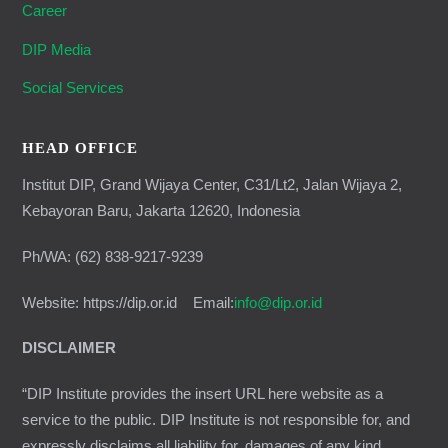
Career
DIP Media
Social Services
HEAD OFFICE
Institut DIP, Grand Wijaya Center, C31/Lt2, Jalan Wijaya 2,
Kebayoran Baru, Jakarta 12620, Indonesia
Ph/WA: (62) 838-9217-9239
Website: https://dip.or.id Email:
info@dip.or.id
DISCLAIMER
“DIP Institute provides the insert URL here website as a
service to the public. DIP Institute is not responsible for, and
expressly disclaims all liability for, damages of any kind