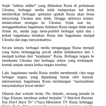
Sejak “latihan militer” yang dilakukan Rusia di perbatasan dekat
Ukraina, berbagai media telah melaporkan hal berita dan
memberikan berbagai spekulasi apakah Rusia akan benar-benar
menyerang Ukraina atau tidak. Hingga akhirnya tentara Rusia
melancarkan serangan ke Ukraina. Sejak saat itu, media
menggambarkan bagaimana tindakan Rusia sangat tidak manusiawi.
Selain itu, media juga mem-
publish
berbagai opini dan analisis
terkait bagaimana tindakan Rusia dan bagaimana dampak bagi
Ukraina dan juga masyarakatnya.
Secara umum, berbagai media menganggap Rusia menjadi aktor
yang harus bertanggung jawab akibat tindakannya dan Ukraina
menjadi korban dari “kejahatan” Rusia. Berbagai negara berusaha
membantu Ukraina dari berbagai sektor yang terdampak akibat
kontak senjata antara kedua negara tersebut.
Lalu, bagaimana media Rusia sendiri membentuk citra negaranya?
Sebagai negara yang dipandang buruk oleh banyak aktor
internasional, bagaimana Rusia membangun “nasionalisme” bagi
masyarakatnya lewat media?
Dilansir dari website berita
The Atlantic,
seorang jurnalis bernama
Olga Khazan membuat artikel berjudul “
I Watched Russian TV So
You Don’t Have To
” (“Saya Menonton TV Rusia Sehingga Kalian