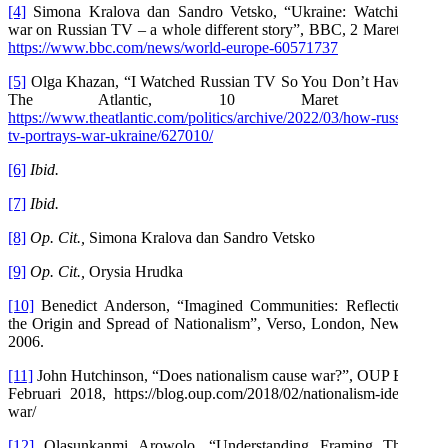
[4]
Simona Kralova dan Sandro Vetsko, “Ukraine: Watching the
war on Russian TV – a whole different story”, BBC, 2 Maret 2022,
https://www.bbc.com/news/world-europe-60571737
[5]
Olga Khazan, “I Watched Russian TV So You Don’t Have To”,
The Atlantic, 10 Maret 2022,
https://www.theatlantic.com/politics/archive/2022/03/how-russian-
tv-portrays-war-ukraine/627010/
[6]
Ibid.
[7]
Ibid.
[8]
Op. Cit.,
Simona Kralova dan Sandro Vetsko
[9]
Op. Cit.,
Orysia Hrudka
[10]
Benedict Anderson, “Imagined Communities: Reflections on
the Origin and Spread of Nationalism”, Verso, London, New York,
2006.
[11]
John Hutchinson, “Does nationalism cause war?”, OUP Blog, 4
Februari 2018, https://blog.oup.com/2018/02/nationalism-ideology-
war/
[12]
Olasunkanmi Arowolo. “Understanding Framing Theory”,