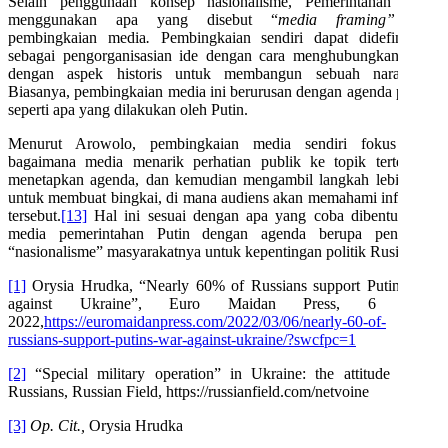
Selain penggunaan konsep nasionalisme, Pemerintahan Rusia
menggunakan apa yang disebut “
media framing”
atau
pembingkaian media
.
Pembingkaian sendiri dapat didefinisikan
sebagai pengorganisasian ide dengan cara menghubungkan cerita
dengan aspek historis untuk membangun sebuah narasi.
[12]
Biasanya, pembingkaian media ini berurusan dengan agenda politik,
seperti apa yang dilakukan oleh Putin.
Menurut Arowolo, pembingkaian media sendiri fokus pada
bagaimana media menarik perhatian publik ke topik tertentu –
menetapkan agenda, dan kemudian mengambil langkah lebih jauh
untuk membuat bingkai, di mana audiens akan memahami informasi
tersebut.
[13]
Hal ini sesuai dengan apa yang coba dibentuk oleh
media pemerintahan Putin dengan agenda berupa penguatan
“nasionalisme” masyarakatnya untuk kepentingan politik Rusia.
[1]
Orysia Hrudka, “Nearly 60% of Russians support Putin’s war
against Ukraine”, Euro Maidan Press, 6 Maret
2022,
https://euromaidanpress.com/2022/03/06/nearly-60-of-
russians-support-putins-war-against-ukraine/?swcfpc=1
[2]
“Special military operation” in Ukraine: the attitude of the
Russians, Russian Field, https://russianfield.com/netvoine
[3]
Op. Cit.,
Orysia Hrudka