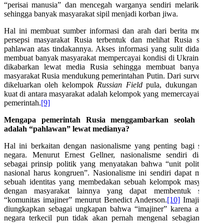
“perisai manusia” dan mencegah warganya sendiri melarikan diri
sehingga banyak masyarakat sipil menjadi korban jiwa.
Hal ini membuat sumber informasi dan arah dari berita membuat
persepsi masyarakat Rusia terbentuk dan melihat Rusia sebagai
pahlawan atas tindakannya. Akses informasi yang sulit didapatkan
membuat banyak masyarakat mempercayai kondisi di Ukraina yang
dikabarkan lewat media Rusia sehingga membuat banyak dari
masyarakat Rusia mendukung pemerintahan Putin. Dari survei yang
dikeluarkan oleh kelompok
Russian Field
pula, dukungan paling
kuat di antara masyarakat adalah kelompok yang memercayai media
pemerintah.
[9]
Mengapa pemerintah Rusia menggambarkan seolah Rusia
adalah “pahlawan” lewat medianya?
Hal ini berkaitan dengan nasionalisme yang penting bagi sebuah
negara. Menurut Ernest Gellner, nasionalisme sendiri diartikan
sebagai prinsip politik yang menyatakan bahwa “unit politik dan
nasional harus kongruen”. Nasionalisme ini sendiri dapat menjadi
sebuah identitas yang membedakan sebuah kelompok masyarakat
dengan masyarakat lainnya yang dapat membentuk sebuah
“komunitas imajiner” menurut Benedict Anderson.
[10]
Imajiner ini
diungkapkan sebagai ungkapan bahwa “imajiner” karena anggota
negara terkecil pun tidak akan pernah mengenal sebagian besar