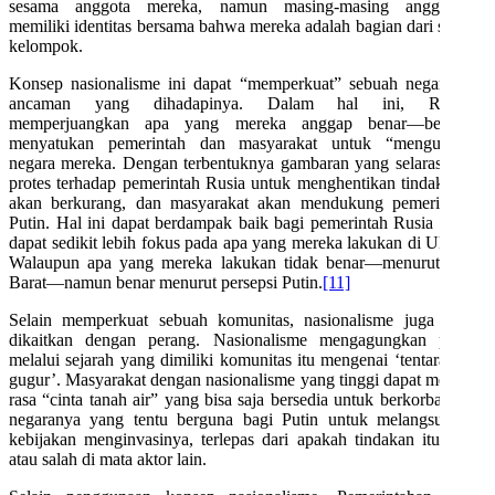
sesama anggota mereka, namun masing-masing anggotanya
memiliki identitas bersama bahwa mereka adalah bagian dari sebuah
kelompok.
Konsep nasionalisme ini dapat “memperkuat” sebuah negara dari
ancaman yang dihadapinya. Dalam hal ini, Rusia—
memperjuangkan apa yang mereka anggap benar—berusaha
menyatukan pemerintah dan masyarakat untuk “menguatkan”
negara mereka. Dengan terbentuknya gambaran yang selaras, tentu
protes terhadap pemerintah Rusia untuk menghentikan tindakannya
akan berkurang, dan masyarakat akan mendukung pemerintahan
Putin. Hal ini dapat berdampak baik bagi pemerintah Rusia sendiri
dapat sedikit lebih fokus pada apa yang mereka lakukan di Ukraina.
Walaupun apa yang mereka lakukan tidak benar—menurut pihak
Barat—namun benar menurut persepsi Putin.
[11]
Selain memperkuat sebuah komunitas, nasionalisme juga sering
dikaitkan dengan perang. Nasionalisme mengagungkan perang
melalui sejarah yang dimiliki komunitas itu mengenai ‘tentara yang
gugur’. Masyarakat dengan nasionalisme yang tinggi dapat memiliki
rasa “cinta tanah air” yang bisa saja bersedia untuk berkorban bagi
negaranya yang tentu berguna bagi Putin untuk melangsungkan
kebijakan menginvasinya, terlepas dari apakah tindakan itu benar
atau salah di mata aktor lain.