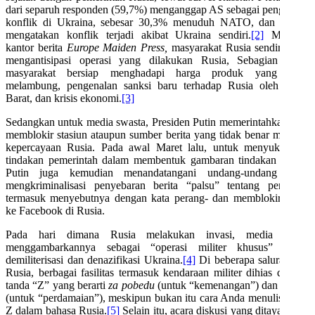
dari separuh responden (59,7%) menganggap AS sebagai penggagas
konflik di Ukraina, sebesar 30,3% menuduh NATO, dan 28,9%
mengatakan konflik terjadi akibat Ukraina sendiri.
[2]
Menurut
kantor berita
Europe Maiden Press,
masyarakat Rusia sendiri telah
mengantisipasi operasi yang dilakukan Rusia, Sebagian besar
masyarakat bersiap menghadapi harga produk yang akan
melambung, pengenalan sanksi baru terhadap Rusia oleh pihak
Barat, dan krisis ekonomi.
[3]
Sedangkan untuk media swasta, Presiden Putin memerintahkan agar
memblokir stasiun ataupun sumber berita yang tidak benar menurut
kepercayaan Rusia. Pada awal Maret lalu, untuk menyukseskan
tindakan pemerintah dalam membentuk gambaran tindakan Rusia,
Putin juga kemudian menandatangani undang-undang yang
mengkriminalisasi penyebaran berita “palsu” tentang perang -
termasuk menyebutnya dengan kata perang- dan memblokir akses
ke Facebook di Rusia.
Pada hari dimana Rusia melakukan invasi, media Rusia
menggambarkannya sebagai “operasi militer khusus” untuk
demiliterisasi dan denazifikasi Ukraina.
[4]
Di beberapa saluran TV
Rusia, berbagai fasilitas termasuk kendaraan militer dihias dengan
tanda “Z” yang berarti
za pobedu
(untuk “kemenangan”) dan
za mir
(untuk “perdamaian”), meskipun bukan itu cara Anda menulis huruf
Z dalam bahasa Rusia.
[5]
Selain itu, acara diskusi yang ditayangkan