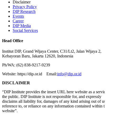
Disclaimer
Privacy Policy
DIP Research
Events
Career
DIP Media
Social Services
Head Office
Institut DIP, Grand Wijaya Center, C31/Lt2, Jalan Wijaya 2,
Kebayoran Baru, Jakarta 12620, Indonesia
Ph/WA: (62) 838-9217-9239
Website: https://dip.or.id Email:
info@dip.or.id
DISCLAIMER
“DIP Institute provides the insert URL here website as a service to
the public. DIP Institute is not responsible for, and expressly
disclaims all liability for, damages of any kind arising out of use,
reference to, or reliance on any information contained within this
website”.