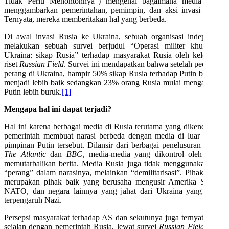
Tidak Perlu Menontonnya”) mengenai bagaimana media Rusia
menggambarkan pemerintahan, pemimpin, dan aksi invasi Rusia.
Ternyata, mereka memberitakan hal yang berbeda.
Di awal invasi Rusia ke Ukraina, sebuah organisasi independen
melakukan sebuah survei berjudul “Operasi militer khusus di
Ukraina: sikap Rusia” terhadap masyarakat Rusia oleh kelompok
riset
Russian Field
. Survei ini mendapatkan bahwa setelah pecahnya
perang di Ukraina, hampir 50% sikap Rusia terhadap Putin berubah
menjadi lebih baik sedangkan 23% orang Rusia mulai menganggap
Putin lebih buruk.
[1]
Mengapa hal ini dapat terjadi?
Hal ini karena berbagai media di Rusia terutama yang dikendalikan
pemerintah membuat narasi berbeda dengan media di luar negara
pimpinan Putin tersebut. Dilansir dari berbagai penelusuran seperti
The Atlantic
dan
BBC,
media-media yang dikontrol oleh Rusia
memutarbalikan berita. Media Rusia juga tidak menggunakan kata
“perang” dalam narasinya, melainkan “demilitarisasi”. Pihak Rusia
merupakan pihak baik yang berusaha mengusir Amerika Serikat,
NATO, dan negara lainnya yang jahat dari Ukraina yang sudah
terpengaruh Nazi.
Persepsi masyarakat terhadap AS dan sekutunya juga ternyata telah
sejalan dengan pemerintah Rusia, lewat survei
Russian Field,
lebih