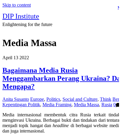
Skip to content
Menu
DIP Institute
Enlightening for the future
Media Massa
April
13
2022
Bagaimana Media Rusia
Menggambarkan Perang Ukraina? Dan
Mengapa?
Anita Susanto
Europe
,
Politics
,
Social and Culture
,
Think
Berita
,
Kepentingan Politik
,
Media Framing
,
Media Massa
,
Rusia
0
Media internasional membentuk citra Rusia terkait tindakannya
menginvasi Ukraina. Berbagai bukti dan tindakan dari tentara Rusia
menjadi topik hangat dan
headline
di berbagai website media lokal
dan juga internasional.