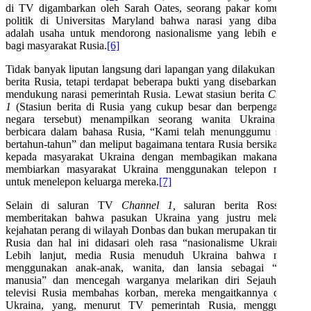
di TV digambarkan oleh Sarah Oates, seorang pakar komunikasi
politik di Universitas Maryland bahwa narasi yang dibawakan
adalah usaha untuk mendorong nasionalisme yang lebih ekstrem
bagi masyarakat Rusia.
[6]
Tidak banyak liputan langsung dari lapangan yang dilakukan kantor
berita Rusia, tetapi terdapat beberapa bukti yang disebarkan untuk
mendukung narasi pemerintah Rusia. Lewat stasiun berita
Channel
1
(Stasiun berita di Rusia yang cukup besar dan berpengaruh di
negara tersebut) menampilkan seorang wanita Ukraina yang
berbicara dalam bahasa Rusia, “Kami telah menunggumu selama
bertahun-tahun” dan meliput bagaimana tentara Rusia bersikap baik
kepada masyarakat Ukraina dengan membagikan makanan dan
membiarkan masyarakat Ukraina menggunakan telepon mereka
untuk menelepon keluarga mereka.
[7]
Selain di saluran TV
Channel 1,
saluran berita Rossiya 1
memberitakan bahwa pasukan Ukraina yang justru melakukan
kejahatan perang di wilayah Donbas dan bukan merupakan tindakan
Rusia dan hal ini didasari oleh rasa “nasionalisme Ukraina”.
[8]
Lebih lanjut, media Rusia menuduh Ukraina bahwa mereka
menggunakan anak-anak, wanita, dan lansia sebagai “perisai
manusia” dan mencegah warganya melarikan diri Sejauh acara
televisi Rusia membahas korban, mereka mengaitkannya dengan
Ukraina, yang, menurut TV pemerintah Rusia, menggunakan