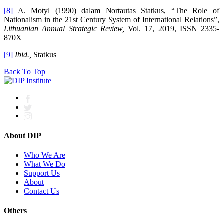
[8]
A. Motyl (1990) dalam Nortautas Statkus, “The Role of
Nationalism in the 21st Century System of International Relations”,
Lithuanian Annual Strategic Review,
Vol. 17, 2019, ISSN 2335-
870X
[9]
Ibid.,
Statkus
Back To Top
About DIP
Who We Are
What We Do
Support Us
About
Contact Us
Others