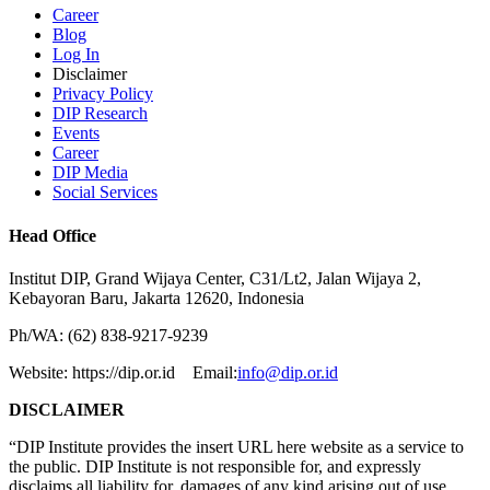
Career
Blog
Log In
Disclaimer
Privacy Policy
DIP Research
Events
Career
DIP Media
Social Services
Head Office
Institut DIP, Grand Wijaya Center, C31/Lt2, Jalan Wijaya 2,
Kebayoran Baru, Jakarta 12620, Indonesia
Ph/WA: (62) 838-9217-9239
Website: https://dip.or.id Email:
info@dip.or.id
DISCLAIMER
“DIP Institute provides the insert URL here website as a service to
the public. DIP Institute is not responsible for, and expressly
disclaims all liability for, damages of any kind arising out of use,