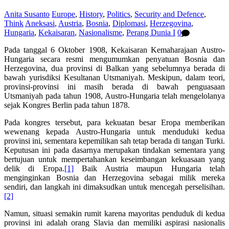
Anita Susanto
Europe
,
History
,
Politics
,
Security and Defence
,
Think
Aneksasi
,
Austria
,
Bosnia
,
Diplomasi
,
Herzegovina
,
Hungaria
,
Kekaisaran
,
Nasionalisme
,
Perang Dunia I
0
Pada tanggal 6 Oktober 1908, Kekaisaran Kemaharajaan Austro-
Hungaria secara resmi mengumumkan penyatuan Bosnia dan
Herzegovina, dua provinsi di Balkan yang sebelumnya berada di
bawah yurisdiksi Kesultanan Utsmaniyah. Meskipun, dalam teori,
provinsi-provinsi ini masih berada di bawah penguasaan
Utsmaniyah pada tahun 1908, Austro-Hungaria telah mengelolanya
sejak Kongres Berlin pada tahun 1878.
Pada kongres tersebut, para kekuatan besar Eropa memberikan
wewenang kepada Austro-Hungaria untuk menduduki kedua
provinsi ini, sementara kepemilikan sah tetap berada di tangan Turki.
Keputusan ini pada dasarnya merupakan tindakan sementara yang
bertujuan untuk mempertahankan keseimbangan kekuasaan yang
delik di Eropa.
[1]
Baik Austria maupun Hungaria telah
menginginkan Bosnia dan Herzegovina sebagai milik mereka
sendiri, dan langkah ini dimaksudkan untuk mencegah perselisihan.
[2]
Namun, situasi semakin rumit karena mayoritas penduduk di kedua
provinsi ini adalah orang Slavia dan memiliki aspirasi nasionalis