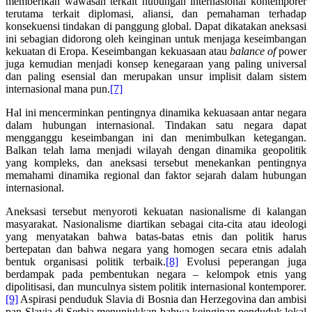
memberikan wawasan terkait hubungan internasional kontemporer
terutama terkait diplomasi, aliansi, dan pemahaman terhadap
konsekuensi tindakan di panggung global. Dapat dikatakan aneksasi
ini sebagian didorong oleh keinginan untuk menjaga keseimbangan
kekuatan di Eropa. Keseimbangan kekuasaan atau
balance of
power
juga kemudian menjadi konsep kenegaraan yang paling universal
dan paling esensial dan merupakan unsur implisit dalam sistem
internasional mana pun.
[7]
Hal ini mencerminkan pentingnya dinamika kekuasaan antar negara
dalam hubungan internasional. Tindakan satu negara dapat
mengganggu keseimbangan ini dan menimbulkan ketegangan.
Balkan telah lama menjadi wilayah dengan dinamika geopolitik
yang kompleks, dan aneksasi tersebut menekankan pentingnya
memahami dinamika regional dan faktor sejarah dalam hubungan
internasional.
Aneksasi tersebut menyoroti kekuatan nasionalisme di kalangan
masyarakat. Nasionalisme diartikan sebagai cita-cita atau ideologi
yang menyatakan bahwa batas-batas etnis dan politik harus
bertepatan dan bahwa negara yang homogen secara etnis adalah
bentuk organisasi politik terbaik.
[8]
Evolusi peperangan juga
berdampak pada pembentukan negara – kelompok etnis yang
dipolitisasi, dan munculnya sistem politik internasional kontemporer.
[9]
Aspirasi penduduk Slavia di Bosnia dan Herzegovina dan ambisi
pan-Slavia di Serbia menunjukkan bahwa keinginan penduduk lokal