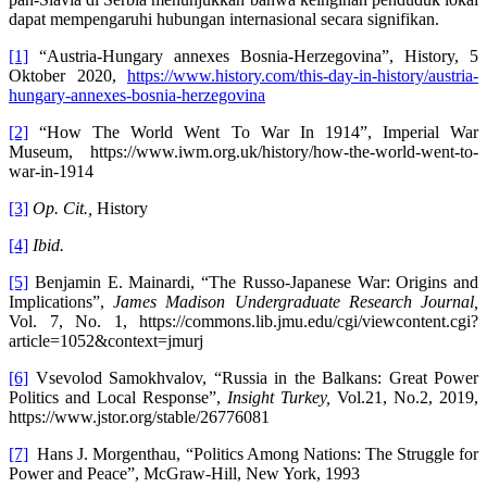
dapat mempengaruhi hubungan internasional secara signifikan.
[1]
“Austria-Hungary annexes Bosnia-Herzegovina”, History, 5
Oktober 2020,
https://www.history.com/this-day-in-history/austria-
hungary-annexes-bosnia-herzegovina
[2]
“How The World Went To War In 1914”, Imperial War
Museum, https://www.iwm.org.uk/history/how-the-world-went-to-
war-in-1914
[3]
Op. Cit.,
History
[4]
Ibid.
[5]
Benjamin E. Mainardi, “The Russo-Japanese War: Origins and
Implications”,
James Madison Undergraduate Research Journal,
Vol. 7, No. 1, https://commons.lib.jmu.edu/cgi/viewcontent.cgi?
article=1052&context=jmurj
[6]
Vsevolod Samokhvalov, “Russia in the Balkans: Great Power
Politics and Local Response”,
Insight Turkey,
Vol.21, No.2, 2019,
https://www.jstor.org/stable/26776081
[7]
Hans J. Morgenthau, “Politics Among Nations: The Struggle for
Power and Peace”, McGraw-Hill, New York, 1993