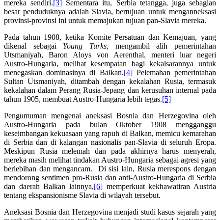
mereka sendiri.
[3]
Sementara itu, Serbia tetangga, juga sebagian
besar penduduknya adalah Slavia, bertujuan untuk menganneksasi
provinsi-provinsi ini untuk memajukan tujuan pan-Slavia mereka.
Pada tahun 1908, ketika Komite Persatuan dan Kemajuan, yang
dikenal sebagai
Young Turks
, mengambil alih pemerintahan
Utsmaniyah, Baron Aloys von Aerenthal, menteri luar negeri
Austro-Hungaria, melihat kesempatan bagi kekaisarannya untuk
menegaskan dominasinya di Balkan.
[4]
Pelemahan pemerintahan
Sultan Utsmaniyah, ditambah dengan kekalahan Rusia, termasuk
kekalahan dalam Perang Rusia-Jepang dan kerusuhan internal pada
tahun 1905, membuat Austro-Hungaria lebih tegas.
[5]
Pengumuman mengenai aneksasi Bosnia dan Herzegovina oleh
Austro-Hungaria pada bulan Oktober 1908 mengganggu
keseimbangan kekuasaan yang rapuh di Balkan, memicu kemarahan
di Serbia dan di kalangan nasionalis pan-Slavia di seluruh Eropa.
Meskipun Rusia melemah dan pada akhirnya harus menyerah,
mereka masih melihat tindakan Austro-Hungaria sebagai agresi yang
berlebihan dan mengancam. Di sisi lain, Rusia merespons dengan
mendorong sentimen pro-Rusia dan anti-Austro-Hungaria di Serbia
dan daerah Balkan lainnya,
[6]
memperkuat kekhawatiran Austria
tentang ekspansionisme Slavia di wilayah tersebut.
Aneksasi Bosnia dan Herzegovina menjadi studi kasus sejarah yang