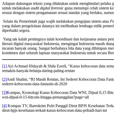
Adapun dukungan teknis yang dilakukan untuk menghindari pelaku pe
untuk melakukan
audit digital forensic
guna menutupi celah sistem ke
sesuai dengan sistem pengamanan sesuai standar yang berlaku, namun
Selain itu Pemerintah juga wajib melakukan pengujian sistem atau
Pe
yang dalam pengelolaan datanya ini melibatkan lembaga milik pemeri
diperbaiki segera.
Yang tak kalah pentingnya ialah koordinasi dan kerjasama antara pe
literasi digital masyarakat Indonesia, mengingat Indonesia masih d
incaran banyak orang. Sangat berbahaya bila data yang dihimpun meng
komitmen dari seluruh lapisan masyarakat Indonesia untuk secara B
[1]
Ayi Achmad Hidayah & Shila Ezerli, “Kasus kebocoran data semak
semakin-banyak-belanja-daring-paling-rentan
[2]
Andi Shalini, “RI Masih Rentan, Ini Sederet Kebocoran Data Fan
sederet-kebocoran-data-fantastis-di-2020
[3]
Kompas, Kronologi Kasus Kebocoran Data WNI, Dijual 0,15 Bitc
wni-dijual-0-15-bitcoin-hingga-pemanggilan?page=all
[4]
Kompas TV, Bareskrim Polri Panggil Dirut BPJS Kesehatan Terkait
dirut-bpjs-kesehatan-terkait-kasus-kebocoran-data-pribadi-hari-ini