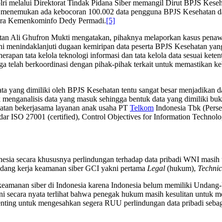
olri melalui Direktorat Tindak Pidana Siber memangil Dirut BPJS Kese
 menemukan ada kebocoran 100.002 data pengguna BPJS Kesehatan dari
icara Kemenkominfo Dedy Permadi.
[5]
an Ali Ghufron Mukti mengatakan, pihaknya melaporkan kasus penawa
ini menindaklanjuti dugaan kemiripan data peserta BPJS Kesehatan yang
apan tata kelola teknologi informasi dan tata kelola data sesuai kete
elah berkoordinasi dengan pihak-pihak terkait untuk memastikan kebe
data yang dimiliki oleh BPJS Kesehatan tentu sangat besar menjadikan
k menganalisis data yang masuk sehingga bentuk data yang dimiliki buka
atan bekerjasama layanan anak usaha PT
Telkom
Indonesia Tbk (Perse
r ISO 27001 (certified), Control Objectives for Information Technol
nesia secara khususnya perlindungan terhadap data pribadi WNI masih 
 bidang kerja keamanan siber GCI yakni pertama
Legal
(hukum),
Technic
keamanan siber di Indonesia karena Indonesia belum memiliki Undang
i secara nyata terlihat bahwa penegak hukum masih kesulitan untuk m
ng untuk mengesahkan segera RUU perlindungan data pribadi sebagai