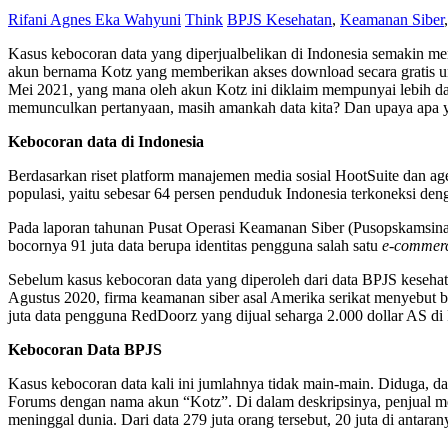
Rifani Agnes Eka Wahyuni
Think
BPJS Kesehatan
,
Keamanan Siber
Kasus kebocoran data yang diperjualbelikan di Indonesia semakin me
akun bernama Kotz yang memberikan akses download secara gratis unt
Mei 2021, yang mana oleh akun Kotz ini diklaim mempunyai lebih dar
memunculkan pertanyaan, masih amankah data kita? Dan upaya apa ya
Kebocoran data di Indonesia
Berdasarkan riset platform manajemen media sosial HootSuite dan agens
populasi, yaitu sebesar 64 persen penduduk Indonesia terkoneksi deng
Pada laporan tahunan Pusat Operasi Keamanan Siber (Pusopskamsin
bocornya 91 juta data berupa identitas pengguna salah satu
e-commer
Sebelum kasus kebocoran data yang diperoleh dari data BPJS kesehat
Agustus 2020, firma keamanan siber asal Amerika serikat menyebut 
juta data pengguna RedDoorz yang dijual seharga 2.000 dollar AS di
Kebocoran Data BPJS
Kasus kebocoran data kali ini jumlahnya tidak main-main. Diduga, da
Forums dengan nama akun “Kotz”. Di dalam deskripsinya, penjual men
meninggal dunia. Dari data 279 juta orang tersebut, 20 juta di antaran