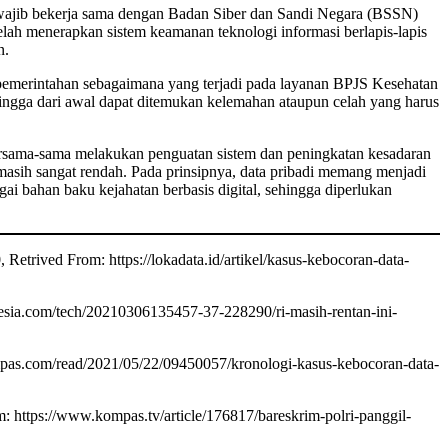
h wajib bekerja sama dengan Badan Siber dan Sandi Negara (BSSN)
lah menerapkan sistem keamanan teknologi informasi berlapis-lapis
n.
 pemerintahan sebagaimana yang terjadi pada layanan BPJS Kesehatan
hingga dari awal dapat ditemukan kelemahan ataupun celah yang harus
bersama-sama melakukan penguatan sistem dan peningkatan kesadaran
masih sangat rendah. Pada prinsipnya, data pribadi memang menjadi
i bahan baku kejahatan berbasis digital, sehingga diperlukan
 Retrived From: https://lokadata.id/artikel/kasus-kebocoran-data-
esia.com/tech/20210306135457-37-228290/ri-masih-rentan-ini-
mpas.com/read/2021/05/22/09450057/kronologi-kasus-kebocoran-data-
 https://www.kompas.tv/article/176817/bareskrim-polri-panggil-