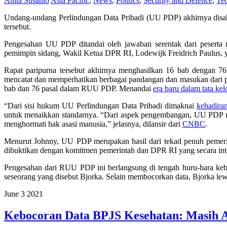
Anita Susanto
Asia Pacific
,
News
,
Politics
,
Security and Defence
,
Te
Undang-undang Perlindungan Data Pribadi (UU PDP) akhirnya disa
tersebut.
Pengesahan UU PDP ditandai oleh jawaban serentak dari peserta
pemimpin sidang, Wakil Ketua DPR RI, Lodewijk Freidrich Paulus, 
Rapat paripurna tersebut akhirnya menghasilkan 16 bab dengan 7
mencatat dan memperhatikan berbagai pandangan dan masukan dari 
bab dan 76 pasal dalam RUU PDP. Menandai
era baru dalam tata kel
“Dari sisi hukum UU Perlindungan Data Pribadi dimaknai
kehadira
untuk menaikkan standarnya. “Dari aspek pengembangan, UU PDP me
menghormati hak asasi manusia,” jelasnya, dilansir dari
CNBC
.
Menurut Johnny, UU PDP merupakan hasil dari tekad penuh pemerint
dibuktikan dengan komitmen pemerintah dan DPR RI yang secara in
Pengesahan dari RUU PDP ini berlangsung di tengah huru-hara kebo
seseorang yang disebut Bjorka. Selain membocorkan data, Bjorka lewat 
June
3
2021
Kebocoran Data BPJS Kesehatan: Masih 