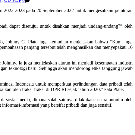
a
,
UU PDP
0
un 2022-2023 pada 20 September 2022 untuk mengesahkan peraturan
di dapat disetujui untuk disahkan menjadi undang-undang?” oleh
nfo, Johnny G. Plate juga kemudian menjelaskan bahwa “Kami juga
embahasan panjang tersebut telah menghasilkan dan menyepakati 16
ur Johnny. Ia juga menjelaskan aturan ini menjadi kesempatan industri
gan teknologi baru. Sehingga akan mendorong etika tanggung jawab
minasi Indonesia untuk memperkuat perlindungan data pribadi telah
ikan oleh fraksi-fraksi di DPR RI sejak tahun 2020,” kata Plate.
i sosial media, dimana salah satunya dilakukan secara anonim oleh
nformasi-informasi yang bersifat pribadi dan juga sensitif.