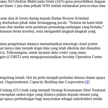
hatan Ali Ghufron Mukti pada Senin (24/5) guna penyelidikan dugaan
 klaim 1 juta data pribadi WNI setelah melakukan pencocokan data
ran data di forum daring kepada Badan Reserse Kriminal
 disebarkan pihak tidak bertanggung jawab. “Selama ini kami telah
ntuan dan standar serta peraturan perundang-undangan yang berlaku,”
naran berita tersebut, serta mengambil langkah-langkah yang
 dalam pengelolaan datanya memanfaatkan teknologi
cloud system
n hanya data mentah tetapi data yang telah dikelola dan dianalisis
ro), Telkomsigma, untuk layanan
data center
yang mana
ogies (COBIT) serta mengoperasionalkan Security Operation Center
tergolong lemah. Hal ini perlu menjadi perhatian khusus dalam upaya
al
,
Organizational
,
Capacity Building
dan
Cooperation
.
[9]
-Undang (UU) baik yang menjadi Strategi Kemananan Siber Nasional
enerapkan sanksi tegas yang sifatnya pidana kepada oknum yang
 upaya perlindungan bagi masyarakat sebagai stakeholders media