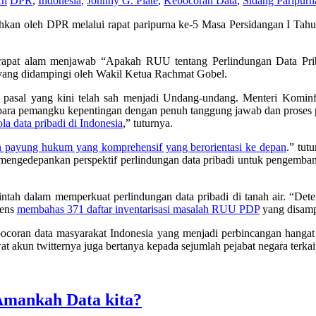
ch
DPR
,
Indonesia
,
Johnny G. Plate
,
Kebocoran Data
,
Sidang Paripurn
hkan oleh DPR melalui rapat paripurna ke-5 Masa Persidangan I Tah
 rapat alam menjawab “Apakah RUU tentang Perlindungan Data Priba
yang didampingi oleh Wakil Ketua Rachmat Gobel.
6 pasal yang kini telah sah menjadi Undang-undang. Menteri Komi
para pemangku kepentingan dengan penuh tanggung jawab dan proses p
ola data pribadi di Indonesia
,” tuturnya.
n payung hukum yang komprehensif yang berorientasi ke depan
.” tut
ngedepankan perspektif perlindungan data pribadi untuk pengemban
ah dalam memperkuat perlindungan data pribadi di tanah air. “Deter
tens
membahas 371 daftar inventarisasi masalah RUU PDP
yang disampa
coran data masyarakat Indonesia yang menjadi perbincangan hangat d
akun twitternya juga bertanya kepada sejumlah pejabat negara terkait i
Amankah Data kita?