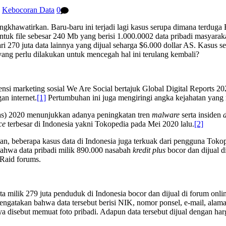
,
Kebocoran Data
0
ngkhawatirkan. Baru-baru ini terjadi lagi kasus serupa dimana terdu
uk file sebesar 240 Mb yang berisi 1.000.0002 data pribadi masyarakat
i 270 juta data lainnya yang dijual seharga $6.000 dollar AS. Kasus s
ng perlu dilakukan untuk mencegah hal ini terulang kembali?
i marketing sosial We Are Social bertajuk Global Digital Reports 2020,
an internet.
[1]
Pertumbuhan ini juga mengiringi angka kejahatan yang 
as) 2020 menunjukkan adanya peningkatan tren
malware
serta insiden
ce
terbesar di Indonesia yakni Tokopedia pada Mei 2020 lalu.
[2]
an, beberapa kasus data di Indonesia juga terkuak dari pengguna Toko
bahwa data pribadi milik 890.000 nasabah
kredit plus
bocor dan dijual d
 Raid forums.
ta milik 279 juta penduduk di Indonesia bocor dan dijual di forum on
gatakan bahwa data tersebut berisi NIK, nomor ponsel, e-mail, alamat,
ya disebut memuat foto pribadi. Adapun data tersebut dijual dengan harg