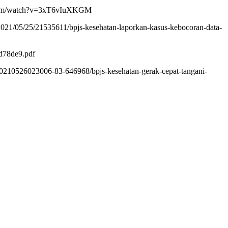
e.com/watch?v=3xT6vIuXKGM
021/05/25/21535611/bpjs-kesehatan-laporkan-kasus-kebocoran-data-
d78de9.pdf
0210526023006-83-646968/bpjs-kesehatan-gerak-cepat-tangani-