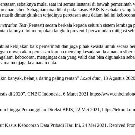
retasan sebaiknya mulai saat ini semua instansi di bawah pemerinta
amanan siber. Sebagaiamana diihat pada kasus BPJS Kesehatan yang te
 masih dimungkinkan terjadinya peretasan atau dalam hal ini kebocora
netration Test
(Pentest) secara berkala kepada seluruh sistem lembaga
ntah lainnya. Ini merupakan langkah preventif perwujudan mitigasi se
mbuat kebijakan baik pemerintah dan juga pihak swasta untuk secara 
ianggap rawan akan peretasan karena memang kesadaran keamanan siber 
alami kebocoran, mengingat data yang valid dan bisa digunakan sebaga
ersama menjaga keamanan data.
in banyak, belanja daring paling rentan”
Loxal data,
13 Agustus 2020,
tastis di 2020”, CNBC Indonesia, 6 Maret 2021 https://www.cnbcindon
oin hingga Pemanggilan Direksi BPJS
,
22 Mei 2021, https://tekno.ko
 Kasus Kebocoran Data Pribadi Hari Ini, 24 Mei 2021, Retrived From: