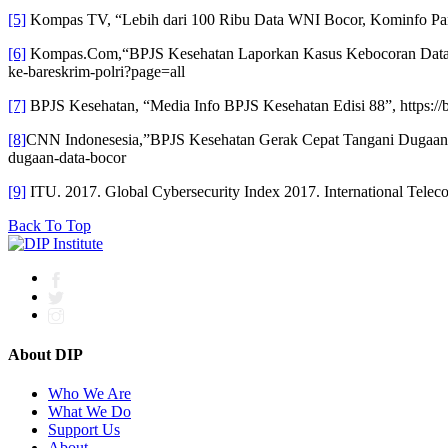
[5]
Kompas TV, “Lebih dari 100 Ribu Data WNI Bocor, Kominfo Pa
[6]
Kompas.Com,“BPJS Kesehatan Laporkan Kasus Kebocoran Data ke B
ke-bareskrim-polri?page=all
[7]
BPJS Kesehatan, “Media Info BPJS Kesehatan Edisi 88”, https:/
[8]
CNN Indonesesia,”BPJS Kesehatan Gerak Cepat Tangani Dugaan D
dugaan-data-bocor
[9]
ITU. 2017. Global Cybersecurity Index 2017. International Telec
Back To Top
About DIP
Who We Are
What We Do
Support Us
About