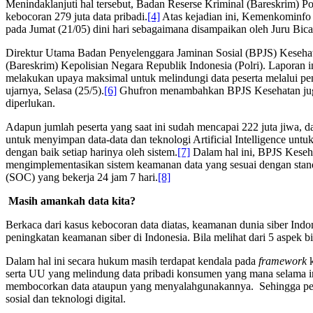
Menindaklanjuti hal tersebut, Badan Reserse Kriminal (Bareskrim) P
kebocoran 279 juta data pribadi.
[4]
Atas kejadian ini, Kemenkominfo
pada Jumat (21/05) dini hari sebagaimana disampaikan oleh Juru B
Direktur Utama Badan Penyelenggara Jaminan Sosial (BPJS) Kesehat
(Bareskrim) Kepolisian Negara Republik Indonesia (Polri). Laporan 
melakukan upaya maksimal untuk melindungi data peserta melalui pener
ujarnya, Selasa (25/5).
[6]
Ghufron menambahkan BPJS Kesehatan juga t
diperlukan.
Adapun jumlah peserta yang saat ini sudah mencapai 222 juta jiwa, 
untuk menyimpan data-data dan teknologi Artificial Intelligence untu
dengan baik setiap harinya oleh sistem.
[7]
Dalam hal ini, BPJS Keseh
mengimplementasikan sistem keamanan data yang sesuai dengan standa
(SOC) yang bekerja 24 jam 7 hari.
[8]
Masih amankah data kita?
Berkaca dari kasus kebocoran data diatas, keamanan dunia siber Indo
peningkatan keamanan siber di Indonesia. Bila melihat dari 5 aspek
Dalam hal ini secara hukum masih terdapat kendala pada
framework
serta UU yang melindung data pribadi konsumen yang mana selama in
membocorkan data ataupun yang menyalahgunakannya. Sehingga penti
sosial dan teknologi digital.