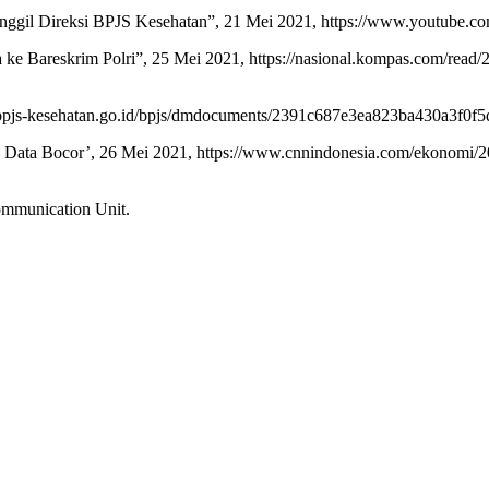
nggil Direksi BPJS Kesehatan”, 21 Mei 2021, https://www.youtub
areskrim Polri”, 25 Mei 2021, https://nasional.kompas.com/read/2
/bpjs-kesehatan.go.id/bpjs/dmdocuments/2391c687e3ea823ba430a3f0f5
ata Bocor’, 26 Mei 2021, https://www.cnnindonesia.com/ekonomi/2
ommunication Unit.