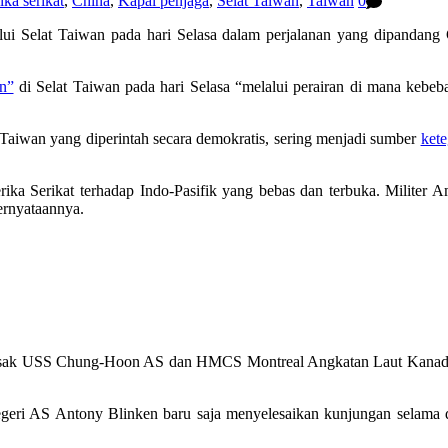
ika serikat
,
China
,
Kapal penjaga
,
Selat Taiwan
,
Taiwan
0
ui Selat Taiwan pada hari Selasa dalam perjalanan yang dipandang 
in”
di Selat Taiwan pada hari Selasa “melalui perairan di mana kebeba
u Taiwan yang diperintah secara demokratis, sering menjadi sumber
ket
ka Serikat terhadap Indo-Pasifik yang bebas dan terbuka. Militer A
ernyataannya.
usak USS Chung-Hoon AS dan HMCS Montreal Angkatan Laut Kanada me
geri AS Antony Blinken baru saja menyelesaikan kunjungan selama dua