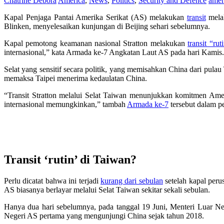
Chatrine Debora
America
,
News
,
Politics
,
Security and Defence
amer
Kapal Penjaga Pantai Amerika Serikat (AS) melakukan
transit
melal
Blinken, menyelesaikan kunjungan di Beijing sehari sebelumnya.
Kapal pemotong keamanan nasional Stratton melakukan
transit “rut
internasional,” kata Armada ke-7 Angkatan Laut AS pada hari Kamis.
Selat yang sensitif secara politik, yang memisahkan China dari pula
memaksa Taipei menerima kedaulatan China.
“Transit Stratton melalui Selat Taiwan menunjukkan komitmen Ameri
internasional memungkinkan,” tambah
Armada ke-7
tersebut dalam p
Transit ‘rutin’ di Taiwan?
Perlu dicatat bahwa ini terjadi
kurang dari sebulan
setelah kapal per
AS biasanya berlayar melalui Selat Taiwan sekitar sekali sebulan.
Hanya dua hari sebelumnya, pada tanggal 19 Juni, Menteri Luar Ne
Negeri AS pertama yang mengunjungi China sejak tahun 2018.