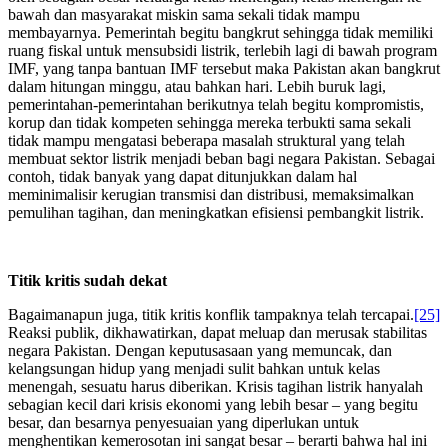
bawah dan masyarakat miskin sama sekali tidak mampu
membayarnya. Pemerintah begitu bangkrut sehingga tidak memiliki
ruang fiskal untuk mensubsidi listrik, terlebih lagi di bawah program
IMF, yang tanpa bantuan IMF tersebut maka Pakistan akan bangkrut
dalam hitungan minggu, atau bahkan hari. Lebih buruk lagi,
pemerintahan-pemerintahan berikutnya telah begitu kompromistis,
korup dan tidak kompeten sehingga mereka terbukti sama sekali
tidak mampu mengatasi beberapa masalah struktural yang telah
membuat sektor listrik menjadi beban bagi negara Pakistan. Sebagai
contoh, tidak banyak yang dapat ditunjukkan dalam hal
meminimalisir kerugian transmisi dan distribusi, memaksimalkan
pemulihan tagihan, dan meningkatkan efisiensi pembangkit listrik.
Titik kritis sudah dekat
Bagaimanapun juga, titik kritis konflik tampaknya telah tercapai.
[25]
Reaksi publik, dikhawatirkan, dapat meluap dan merusak stabilitas
negara Pakistan. Dengan keputusasaan yang memuncak, dan
kelangsungan hidup yang menjadi sulit bahkan untuk kelas
menengah, sesuatu harus diberikan. Krisis tagihan listrik hanyalah
sebagian kecil dari krisis ekonomi yang lebih besar – yang begitu
besar, dan besarnya penyesuaian yang diperlukan untuk
menghentikan kemerosotan ini sangat besar – berarti bahwa hal ini