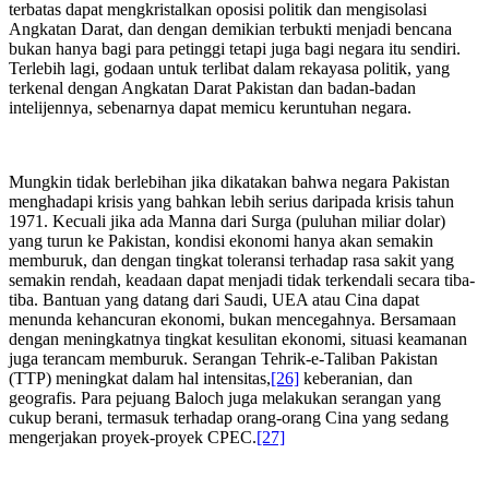
terbatas dapat mengkristalkan oposisi politik dan mengisolasi
Angkatan Darat, dan dengan demikian terbukti menjadi bencana
bukan hanya bagi para petinggi tetapi juga bagi negara itu sendiri.
Terlebih lagi, godaan untuk terlibat dalam rekayasa politik, yang
terkenal dengan Angkatan Darat Pakistan dan badan-badan
intelijennya, sebenarnya dapat memicu keruntuhan negara.
Mungkin tidak berlebihan jika dikatakan bahwa negara Pakistan
menghadapi krisis yang bahkan lebih serius daripada krisis tahun
1971. Kecuali jika ada Manna dari Surga (puluhan miliar dolar)
yang turun ke Pakistan, kondisi ekonomi hanya akan semakin
memburuk, dan dengan tingkat toleransi terhadap rasa sakit yang
semakin rendah, keadaan dapat menjadi tidak terkendali secara tiba-
tiba. Bantuan yang datang dari Saudi, UEA atau Cina dapat
menunda kehancuran ekonomi, bukan mencegahnya. Bersamaan
dengan meningkatnya tingkat kesulitan ekonomi, situasi keamanan
juga terancam memburuk. Serangan Tehrik-e-Taliban Pakistan
(TTP) meningkat dalam hal intensitas,
[26]
keberanian, dan
geografis. Para pejuang Baloch juga melakukan serangan yang
cukup berani, termasuk terhadap orang-orang Cina yang sedang
mengerjakan proyek-proyek CPEC.
[27]