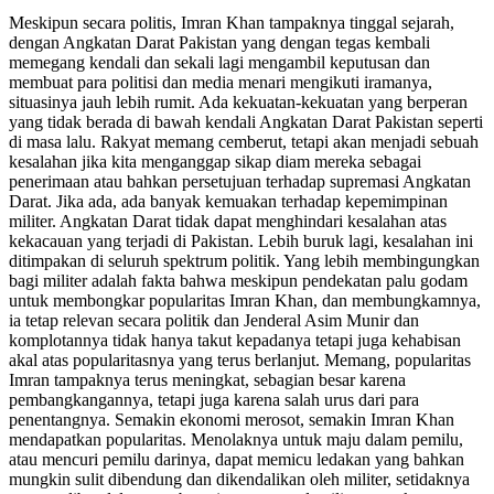
Meskipun secara politis, Imran Khan tampaknya tinggal sejarah,
dengan Angkatan Darat Pakistan yang dengan tegas kembali
memegang kendali dan sekali lagi mengambil keputusan dan
membuat para politisi dan media menari mengikuti iramanya,
situasinya jauh lebih rumit. Ada kekuatan-kekuatan yang berperan
yang tidak berada di bawah kendali Angkatan Darat Pakistan seperti
di masa lalu. Rakyat memang cemberut, tetapi akan menjadi sebuah
kesalahan jika kita menganggap sikap diam mereka sebagai
penerimaan atau bahkan persetujuan terhadap supremasi Angkatan
Darat. Jika ada, ada banyak kemuakan terhadap kepemimpinan
militer. Angkatan Darat tidak dapat menghindari kesalahan atas
kekacauan yang terjadi di Pakistan. Lebih buruk lagi, kesalahan ini
ditimpakan di seluruh spektrum politik. Yang lebih membingungkan
bagi militer adalah fakta bahwa meskipun pendekatan palu godam
untuk membongkar popularitas Imran Khan, dan membungkamnya,
ia tetap relevan secara politik dan Jenderal Asim Munir dan
komplotannya tidak hanya takut kepadanya tetapi juga kehabisan
akal atas popularitasnya yang terus berlanjut. Memang, popularitas
Imran tampaknya terus meningkat, sebagian besar karena
pembangkangannya, tetapi juga karena salah urus dari para
penentangnya. Semakin ekonomi merosot, semakin Imran Khan
mendapatkan popularitas. Menolaknya untuk maju dalam pemilu,
atau mencuri pemilu darinya, dapat memicu ledakan yang bahkan
mungkin sulit dibendung dan dikendalikan oleh militer, setidaknya