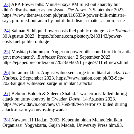
[23]
APP. Power bills: Minister says PM ruled out anarchy but
didn’t dismissmatter as non-issue.
The News.
3 September 2023.
https://www.thenews.com.pk/print/1106339-power-bills-minister-
says-pm-ruled-out-anarchy-but-didn-t-dismissmatter-as-non-issue
[24]
Salman Siddiqui. Power costs fuel public outrage.
The Tribune.
30 Agustus 2023. https://tribune.com.pk/story/2433143/power-
costs-fuel-public-outrage
[25]
Mushtaq Ghumman. Anger on power bills could turni into anti-
govt movement?.
Businesss Recorder.
2 September 2023.
https://epaper.brecorder.com/2023/09/02/1-page/971154-news.html
[26]
Imran mukhtar. August witnessed surge in militant attacks.
The
Nations.
2 September 2023. https://www.nation.com.pk/02-Sep-
2023/august-witnessed-surge-in-militant-attacks
[27]
Behram Baloch & Saleem Shahid. Two terrorist killed during
attack on army convoy in Gwadar.
Dawn.
14 Agustus 2023.
https://www.dawn.com/news/1769948/two-terrorists-killed-during-
attack-on-army-convoy-in-gwadar
[28]
Nawawi, H.Hadari. 2003. Kepemimpinan Mengefektifkan
Organisasi, Yogyakarta, Gajah Madah, University Press.hlm.93.