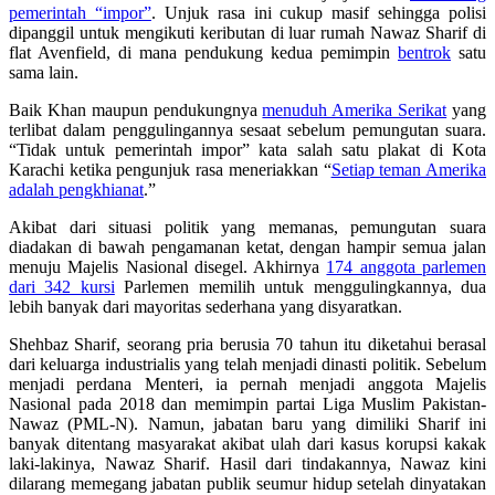
pemerintah “impor”
. Unjuk rasa ini cukup masif sehingga polisi
dipanggil untuk mengikuti keributan di luar rumah Nawaz Sharif di
flat Avenfield, di mana pendukung kedua pemimpin
bentrok
satu
sama lain.
Baik Khan maupun pendukungnya
menuduh Amerika Serikat
yang
terlibat dalam penggulingannya sesaat sebelum pemungutan suara.
“Tidak untuk pemerintah impor” kata salah satu plakat di Kota
Karachi ketika pengunjuk rasa meneriakkan “
Setiap teman Amerika
adalah pengkhianat
.”
Akibat dari situasi politik yang memanas, pemungutan suara
diadakan di bawah pengamanan ketat, dengan hampir semua jalan
menuju Majelis Nasional disegel. Akhirnya
174 anggota parlemen
dari 342 kursi
Parlemen memilih untuk menggulingkannya, dua
lebih banyak dari mayoritas sederhana yang disyaratkan.
Shehbaz Sharif, seorang pria berusia 70 tahun itu diketahui berasal
dari keluarga industrialis yang telah menjadi dinasti politik. Sebelum
menjadi perdana Menteri, ia pernah menjadi anggota Majelis
Nasional pada 2018 dan memimpin partai Liga Muslim Pakistan-
Nawaz (PML-N). Namun, jabatan baru yang dimiliki Sharif ini
banyak ditentang masyarakat akibat ulah dari kasus korupsi kakak
laki-lakinya, Nawaz Sharif. Hasil dari tindakannya, Nawaz kini
dilarang memegang jabatan publik seumur hidup setelah dinyatakan