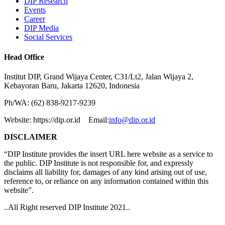
DIP Research
Events
Career
DIP Media
Social Services
Head Office
Institut DIP, Grand Wijaya Center, C31/Lt2, Jalan Wijaya 2,
Kebayoran Baru, Jakarta 12620, Indonesia
Ph/WA: (62) 838-9217-9239
Website: https://dip.or.id Email:
info@dip.or.id
DISCLAIMER
“DIP Institute provides the insert URL here website as a service to
the public. DIP Institute is not responsible for, and expressly
disclaims all liability for, damages of any kind arising out of use,
reference to, or reliance on any information contained within this
website”.
..All Right reserved DIP Institute 2021..