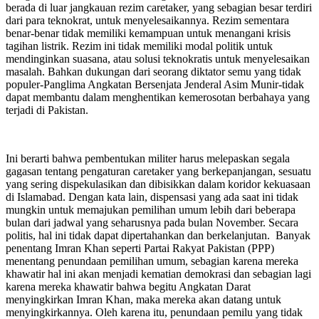
berada di luar jangkauan rezim caretaker, yang sebagian besar terdiri
dari para teknokrat, untuk menyelesaikannya. Rezim sementara
benar-benar tidak memiliki kemampuan untuk menangani krisis
tagihan listrik. Rezim ini tidak memiliki modal politik untuk
mendinginkan suasana, atau solusi teknokratis untuk menyelesaikan
masalah. Bahkan dukungan dari seorang diktator semu yang tidak
populer-Panglima Angkatan Bersenjata Jenderal Asim Munir-tidak
dapat membantu dalam menghentikan kemerosotan berbahaya yang
terjadi di Pakistan.
Ini berarti bahwa pembentukan militer harus melepaskan segala
gagasan tentang pengaturan caretaker yang berkepanjangan, sesuatu
yang sering dispekulasikan dan dibisikkan dalam koridor kekuasaan
di Islamabad. Dengan kata lain, dispensasi yang ada saat ini tidak
mungkin untuk memajukan pemilihan umum lebih dari beberapa
bulan dari jadwal yang seharusnya pada bulan November. Secara
politis, hal ini tidak dapat dipertahankan dan berkelanjutan. Banyak
penentang Imran Khan seperti Partai Rakyat Pakistan (PPP)
menentang penundaan pemilihan umum, sebagian karena mereka
khawatir hal ini akan menjadi kematian demokrasi dan sebagian lagi
karena mereka khawatir bahwa begitu Angkatan Darat
menyingkirkan Imran Khan, maka mereka akan datang untuk
menyingkirkannya. Oleh karena itu, penundaan pemilu yang tidak