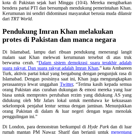
kota di Pakistan sejak hari Minggu (10/4). Mereka mengibarkan
bendera partai PTI dan bersumpah mendukung pemerintahan Khan.
Kerumunan ini sendiri didominasi masyarakat berusia muda dilansir
dari
TRT World.
Pendukung Imran Khan melakukan
protes di Pakistan dan manca negara
Di Islamabad, lampu dari ribuan pendukung menerangi langit
malam saat Khan melewati kerumunan tersebut di atas truk
berwarna cerah. “
Dalam sistem demokrasi suara terakhir adalah
suara rakyat. Dan suara rakyat adalah Imran Khan
,” kata Ambareen
Turk, aktivis partai lokal yang bergabung dengan pengunjuk rasa di
Islamabad. Dengan posisinya saat ini, Khan juga mengungkapkan
perasaannya lewat unggahan
Twitter
, “Terima kasih kepada semua
orang Pakistan atas curahan dukungan & emosi mereka yang luar
biasa untuk memprotes perubahan rezim yang didukung AS yang
didukung oleh Mir Jafars lokal untuk membawa ke kekuasaan
sekelompok penjahat lentur semua dengan jaminan. Menunjukkan
orang Pakistan di dalam & luar negeri dengan tegas menolak
penggulingan ini.”
Di London, para demonstran berkumpul di
Hyde Park
dan di luar
rumah mantan PM Nawaz Sharif dan berjanji untuk
menentang