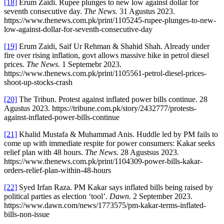
[18]
Erum Zaidi. Rupee plunges to new low against dollar for
seventh consecutive day.
The News.
31 Agustus 2023.
https://www.thenews.com.pk/print/1105245-rupee-plunges-to-new-
low-against-dollar-for-seventh-consecutive-day
[19]
Erum Zaidi, Saif Ur Rehman & Shahid Shah. Already under
fire over rising inflation, govt allows massive hike in petrol diesel
prices.
The News.
1 Septemebr 2023.
https://www.thenews.com.pk/print/1105561-petrol-diesel-prices-
shoot-up-stocks-crash
[20]
The Tribun. Protest against inflated power bills continue. 28
Agustus 2023. https://tribune.com.pk/story/2432777/protests-
against-inflated-power-bills-continue
[21]
Khalid Mustafa & Muhammad Anis. Huddle led by PM fails to
come up with immediate respite for power consumers: Kakar seeks
relief plan with 48 hours.
The News.
28 Agustsus 2023.
https://www.thenews.com.pk/print/1104309-power-bills-kakar-
orders-relief-plan-within-48-hours
[22]
Syed Irfan Raza. PM Kakar says inflated bills being raised by
political parties as election ‘tool’.
Dawn.
2 September 2023.
https://www.dawn.com/news/1773575/pm-kakar-terms-inflated-
bills-non-issue