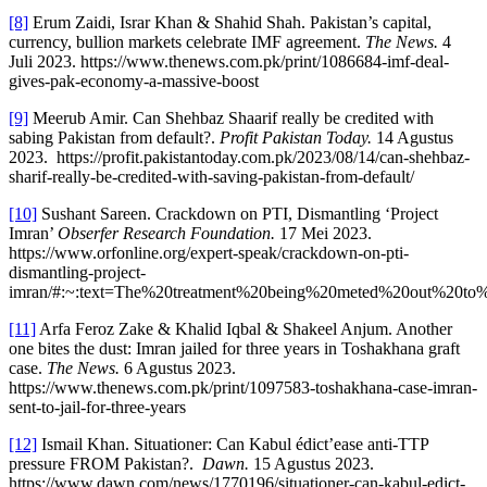
[8]
Erum Zaidi, Israr Khan & Shahid Shah. Pakistan’s capital,
currency, bullion markets celebrate IMF agreement.
The News.
4
Juli 2023. https://www.thenews.com.pk/print/1086684-imf-deal-
gives-pak-economy-a-massive-boost
[9]
Meerub Amir. Can Shehbaz Shaarif really be credited with
sabing Pakistan from default?.
Profit Pakistan Today.
14 Agustus
2023. https://profit.pakistantoday.com.pk/2023/08/14/can-shehbaz-
sharif-really-be-credited-with-saving-pakistan-from-default/
[10]
Sushant Sareen. Crackdown on PTI, Dismantling ‘Project
Imran’
Obserfer Research Foundation.
17 Mei 2023.
https://www.orfonline.org/expert-speak/crackdown-on-pti-
dismantling-project-
imran/#:~:text=The%20treatment%20being%20meted%20out%20
[11]
Arfa Feroz Zake & Khalid Iqbal & Shakeel Anjum. Another
one bites the dust: Imran jailed for three years in Toshakhana graft
case.
The News.
6 Agustus 2023.
https://www.thenews.com.pk/print/1097583-toshakhana-case-imran-
sent-to-jail-for-three-years
[12]
Ismail Khan. Situationer: Can Kabul édict’ease anti-TTP
pressure FROM Pakistan?.
Dawn.
15 Agustus 2023.
https://www.dawn.com/news/1770196/situationer-can-kabul-edict-