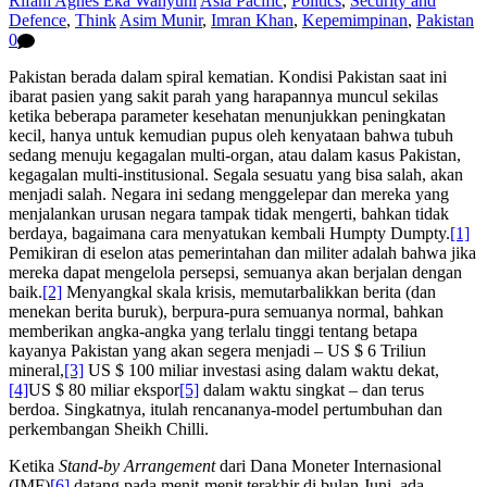
Rifani Agnes Eka Wahyuni
Asia Pacific
,
Politics
,
Security and
Defence
,
Think
Asim Munir
,
Imran Khan
,
Kepemimpinan
,
Pakistan
0
Pakistan berada dalam spiral kematian. Kondisi Pakistan saat ini
ibarat pasien yang sakit parah yang harapannya muncul sekilas
ketika beberapa parameter kesehatan menunjukkan peningkatan
kecil, hanya untuk kemudian pupus oleh kenyataan bahwa tubuh
sedang menuju kegagalan multi-organ, atau dalam kasus Pakistan,
kegagalan multi-institusional. Segala sesuatu yang bisa salah, akan
menjadi salah. Negara ini sedang menggelepar dan mereka yang
menjalankan urusan negara tampak tidak mengerti, bahkan tidak
berdaya, bagaimana cara menyatukan kembali Humpty Dumpty.
[1]
Pemikiran di eselon atas pemerintahan dan militer adalah bahwa jika
mereka dapat mengelola persepsi, semuanya akan berjalan dengan
baik.
[2]
Menyangkal skala krisis, memutarbalikkan berita (dan
menekan berita buruk), berpura-pura semuanya normal, bahkan
memberikan angka-angka yang terlalu tinggi tentang betapa
kayanya Pakistan yang akan segera menjadi – US $ 6 Triliun
mineral,
[3]
US $ 100 miliar investasi asing dalam waktu dekat,
[4]
US $ 80 miliar ekspor
[5]
dalam waktu singkat – dan terus
berdoa. Singkatnya, itulah rencananya-model pertumbuhan dan
perkembangan Sheikh Chilli.
Ketika
Stand-by Arrangement
dari Dana Moneter Internasional
(IMF)
[6]
datang pada menit-menit terakhir di bulan Juni, ada