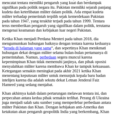
mencatat tentara memiliki pengaruh yang kuat dan berdampak
signifikan pada politik negara itu. Pakistan memiliki sejarah panjang
kudeta dan keterlibatan militer dalam politik. Ada empat kudeta
militer terhadap pemerintah terpilih sejak kemerdekaan Pakistan
pada tahun 1947, yang terakhir terjadi pada tahun 1999. Tentara
terus memberikan pengaruh yang signifikan dalam politik, terutama
mengenai keamanan dan kebijakan luar negeri Pakistan.
Ketika Khan menjadi Perdana Menteri pada tahun 2018, dia
mengumumkan hubungan baiknya dengan tentara karena keduanya
“
berada di halaman yang sama
“, dan sepertinya Khan menikmati
hubungan dekat dengan militer selama bulan-bulan pertamanya di
pemerintahan. Namun,
perbedaan
segera muncul karena
kepemimpinan Khan tidak memenuhi janjinya, dan pihak oposisi
menyalahkan militer karena membawa Khan ke tampuk kekuasaan.
Ketegangan semakin meningkat pada akhir 2021 ketika Khan
menentang keputusan militer untuk menunjuk kepala baru badan
intelijen karena dia adalah sekutu dekat Letnan Jenderal Faiz
Hameed yang sedang menjabat.
Khan akhirnya kalah dalam pertarungan melawan tentara ini, dan
perpecahan antara kedua pihak semakin terlihat. Perang di Ukraina
juga menjadi salah satu sumber yang memperlebar perbedaan antara
militer Pakistan dan Khan. Dengan kebijakan anti-Amerika dan
ketakutan akan pengaruh geopolitik India yang berkembang, Khan