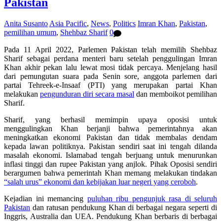
Pakistan
Anita Susanto
Asia Pacific
,
News
,
Politics
Imran Khan
,
Pakistan
,
pemilihan umum
,
Shehbaz Sharif
0
Pada 11 April 2022, Parlemen Pakistan telah memilih Shehbaz
Sharif sebagai perdana menteri baru setelah penggulingan Imran
Khan akhir pekan lalu lewat mosi tidak percaya. Menjelang hasil
dari pemungutan suara pada Senin sore, anggota parlemen dari
partai Tehreek-e-Insaaf (PTI) yang merupakan partai Khan
melakukan
pengunduran diri secara masal
dan memboikot pemilihan
Sharif.
Sharif, yang berhasil memimpin upaya oposisi untuk
menggulingkan Khan berjanji bahwa pemerintahnya akan
meningkatkan ekonomi Pakistan dan tidak membalas dendam
kepada lawan politiknya. Pakistan sendiri saat ini tengah dilanda
masalah ekonomi. Islamabad tengah berjuang untuk menurunkan
inflasi tinggi dan rupee Pakistan yang anjlok. Pihak Oposisi sendiri
berargumen bahwa pemerintah Khan memang melakukan tindakan
“salah urus” ekonomi dan kebijakan luar negeri yang ceroboh
.
Kejadian ini memancing
puluhan ribu pengunjuk rasa di seluruh
Pakistan
dan ratusan pendukung Khan di berbagai negara seperti di
Inggris, Australia dan UEA. Pendukung Khan berbaris di berbagai