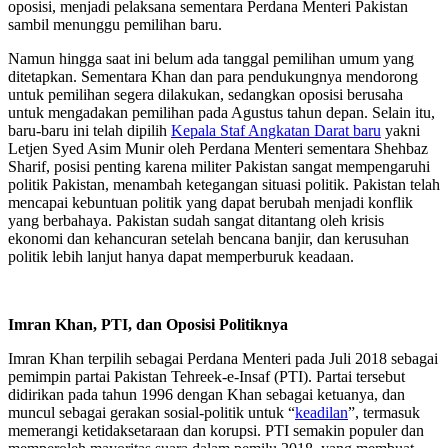
oposisi, menjadi pelaksana sementara Perdana Menteri Pakistan
sambil menunggu pemilihan baru.
Namun hingga saat ini belum ada tanggal pemilihan umum yang
ditetapkan. Sementara Khan dan para pendukungnya mendorong
untuk pemilihan segera dilakukan, sedangkan oposisi berusaha
untuk mengadakan pemilihan pada Agustus tahun depan. Selain itu,
baru-baru ini telah dipilih
Kepala Staf Angkatan Darat baru
yakni
Letjen Syed Asim Munir oleh Perdana Menteri sementara Shehbaz
Sharif, posisi penting karena militer Pakistan sangat mempengaruhi
politik Pakistan, menambah ketegangan situasi politik. Pakistan telah
mencapai kebuntuan politik yang dapat berubah menjadi konflik
yang berbahaya. Pakistan sudah sangat ditantang oleh krisis
ekonomi dan kehancuran setelah bencana banjir, dan kerusuhan
politik lebih lanjut hanya dapat memperburuk keadaan.
Imran Khan, PTI, dan Oposisi Politiknya
Imran Khan terpilih sebagai Perdana Menteri pada Juli 2018 sebagai
pemimpin partai Pakistan Tehreek-e-Insaf (PTI). Partai tersebut
didirikan pada tahun 1996 dengan Khan sebagai ketuanya, dan
muncul sebagai gerakan sosial-politik untuk “
keadilan
”, termasuk
memerangi ketidaksetaraan dan korupsi. PTI semakin populer dan