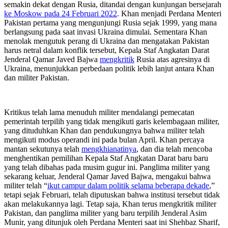
semakin dekat dengan Rusia, ditandai dengan kunjungan bersejarah
ke Moskow pada 24 Februari 2022
. Khan menjadi Perdana Menteri
Pakistan pertama yang mengunjungi Rusia sejak 1999, yang mana
berlangsung pada saat invasi Ukraina dimulai. Sementara Khan
menolak mengutuk perang di Ukraina dan mengatakan Pakistan
harus netral dalam konflik tersebut, Kepala Staf Angkatan Darat
Jenderal Qamar Javed Bajwa
mengkritik
Rusia atas agresinya di
Ukraina, menunjukkan perbedaan politik lebih lanjut antara Khan
dan militer Pakistan.
Kritikus telah lama menuduh militer mendalangi pemecatan
pemerintah terpilih yang tidak mengikuti garis kelembagaan militer,
yang dituduhkan Khan dan pendukungnya bahwa militer telah
mengikuti modus operandi ini pada bulan April. Khan percaya
mantan sekutunya telah
mengkhianatinya
, dan dia telah mencoba
menghentikan pemilihan Kepala Staf Angkatan Darat baru baru
yang telah dibahas pada musim gugur ini. Panglima militer yang
sekarang keluar, Jenderal Qamar Javed Bajwa, mengakui bahwa
militer telah “
ikut campur dalam politik selama beberapa dekade
,”
tetapi sejak Februari, telah diputuskan bahwa institusi tersebut tidak
akan melakukannya lagi. Tetap saja, Khan terus mengkritik militer
Pakistan, dan panglima militer yang baru terpilih Jenderal Asim
Munir, yang ditunjuk oleh Perdana Menteri saat ini Shehbaz Sharif,