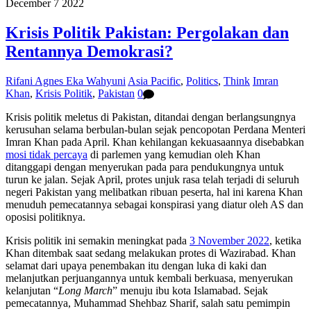
December
7
2022
Krisis Politik Pakistan: Pergolakan dan
Rentannya Demokrasi?
Rifani Agnes Eka Wahyuni
Asia Pacific
,
Politics
,
Think
Imran
Khan
,
Krisis Politik
,
Pakistan
0
Krisis politik meletus di Pakistan, ditandai dengan berlangsungnya
kerusuhan selama berbulan-bulan sejak pencopotan Perdana Menteri
Imran Khan pada April. Khan kehilangan kekuasaannya disebabkan
mosi tidak percaya
di parlemen yang kemudian oleh Khan
ditanggapi dengan menyerukan pada para pendukungnya untuk
turun ke jalan. Sejak April, protes unjuk rasa telah terjadi di seluruh
negeri Pakistan yang melibatkan ribuan peserta, hal ini karena Khan
menuduh pemecatannya sebagai konspirasi yang diatur oleh AS dan
oposisi politiknya.
Krisis politik ini semakin meningkat pada
3 November 2022
, ketika
Khan ditembak saat sedang melakukan protes di Wazirabad. Khan
selamat dari upaya penembakan itu dengan luka di kaki dan
melanjutkan perjuangannya untuk kembali berkuasa, menyerukan
kelanjutan “
Long March
” menuju ibu kota Islamabad. Sejak
pemecatannya, Muhammad Shehbaz Sharif, salah satu pemimpin