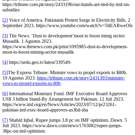
https://tribune.com.pk/story/2433196/our-hands-are-tied-by-imf-on-
subsidies
[2]
Voice of America. Pakistanis Protest Surge in Electricity Bills. 2
September 2023. https://www.youtube.com/watch?v=5IiEARweOIs
[3]
The News. ‘Dust to development’moot to boost minig sector:
Musadik. 1 Agustus 2023.
https://www.thenews.com.pk/print/1095985-dust-to-development-
moot-to-boost-mining-sector-musadik
[4]
https://urdu.geo.tv/latest/339549-
[5]
The Express Tribune. Minister vows to propel exports to $80b.
19 Agustus 2023.
https://tribune.com.pk/story/2431393/minister-
vows-to-propel-exports-to-80b
[6]
International Monetary Fund. IMF Executive Board Approves
US$ 3 billion Stand-By Arrangement for Pakistan. 12 Juli 2023.
https://www.imf.org/en/News/Articles/2023/07/12/pr23261-
pakistan-imf-exec-board-approves-us3bil-sba
[7]
Shahid Iqbal. Rupee jumps 3.8 pc on IMF optimism.
Dawn.
5
Juli 2023. https://www.dawn.com/news/1763082/rupee-jumps-
38pc-on-imf-optimism