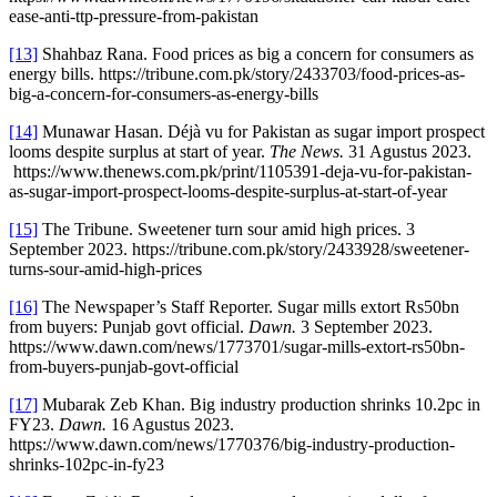
ease-anti-ttp-pressure-from-pakistan
[13]
Shahbaz Rana. Food prices as big a concern for consumers as
energy bills. https://tribune.com.pk/story/2433703/food-prices-as-
big-a-concern-for-consumers-as-energy-bills
[14]
Munawar Hasan. Déjà vu for Pakistan as sugar import prospect
looms despite surplus at start of year.
The News.
31 Agustus 2023.
https://www.thenews.com.pk/print/1105391-deja-vu-for-pakistan-
as-sugar-import-prospect-looms-despite-surplus-at-start-of-year
[15]
The Tribune. Sweetener turn sour amid high prices. 3
September 2023. https://tribune.com.pk/story/2433928/sweetener-
turns-sour-amid-high-prices
[16]
The Newspaper’s Staff Reporter. Sugar mills extort Rs50bn
from buyers: Punjab govt official.
Dawn.
3 September 2023.
https://www.dawn.com/news/1773701/sugar-mills-extort-rs50bn-
from-buyers-punjab-govt-official
[17]
Mubarak Zeb Khan. Big industry production shrinks 10.2pc in
FY23.
Dawn.
16 Agustus 2023.
https://www.dawn.com/news/1770376/big-industry-production-
shrinks-102pc-in-fy23