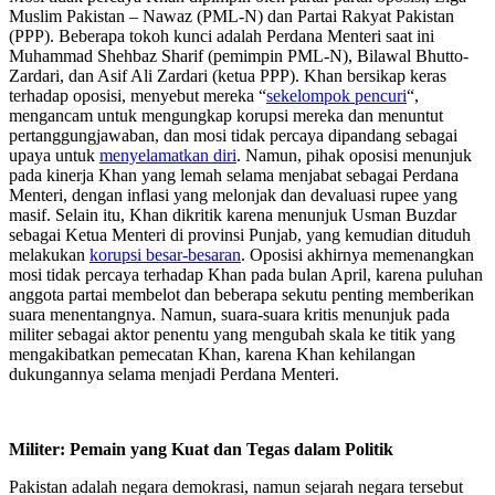
Muslim Pakistan – Nawaz (PML-N) dan Partai Rakyat Pakistan
(PPP). Beberapa tokoh kunci adalah Perdana Menteri saat ini
Muhammad Shehbaz Sharif (pemimpin PML-N), Bilawal Bhutto-
Zardari, dan Asif Ali Zardari (ketua PPP). Khan bersikap keras
terhadap oposisi, menyebut mereka “
sekelompok pencuri
“,
mengancam untuk mengungkap korupsi mereka dan menuntut
pertanggungjawaban, dan mosi tidak percaya dipandang sebagai
upaya untuk
menyelamatkan diri
. Namun, pihak oposisi menunjuk
pada kinerja Khan yang lemah selama menjabat sebagai Perdana
Menteri, dengan inflasi yang melonjak dan devaluasi rupee yang
masif. Selain itu, Khan dikritik karena menunjuk Usman Buzdar
sebagai Ketua Menteri di provinsi Punjab, yang kemudian dituduh
melakukan
korupsi besar-besaran
. Oposisi akhirnya memenangkan
mosi tidak percaya terhadap Khan pada bulan April, karena puluhan
anggota partai membelot dan beberapa sekutu penting memberikan
suara menentangnya. Namun, suara-suara kritis menunjuk pada
militer sebagai aktor penentu yang mengubah skala ke titik yang
mengakibatkan pemecatan Khan, karena Khan kehilangan
dukungannya selama menjadi Perdana Menteri.
Militer: Pemain yang Kuat dan Tegas dalam Politik
Pakistan adalah negara demokrasi, namun sejarah negara tersebut