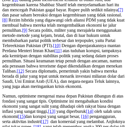
kegembiraan karena Shahbaz Sharif telah menyelamatkan hari itu
dan mencegah Pakistan gagal bayar. Rupee pulih sedikit nilainya
[7]
dan pasar saham bereaksi dengan kegembiraan yang tidak rasional.
[8]
Rezim hibrida yang digawangi oleh aliansi PDM yang tidak kuat
membual bahwa mereka telah mengembalikan ekonomi ke jalur
pemulihan.
[9]
Secara politis, militer yang merajalela menggunakan
metode-metode yang kejam, brutal, dan di luar hukum untuk
membubarkan partai politik terbesar dan terpopuler, yaitu Partai
Tehreekistan Pakistan (PTI).
[10]
Dengan dipenjarakannya mantan
Perdana Menteri Imran Khan
[11]
atas tuduhan korupsi, tampaknya
ada kemiripan dengan stabilitas politik yang sedang dalam proses
pemulihan. Situasi keamanan tetap penuh dengan ancaman, namun
ada perasaan bahwa terorisme dapat dikendalikan dengan menekan
Taliban.
[12]
Secara diplomatis, pemerintah yakin bahwa mereka
berada di jalur yang tepat untuk menarik investasi miliaran dolar dari
Saudi, Uni Emirat Arab (UEA), dan negara-negara Teluk lainnya,
yang juga akan meringankan krisis ekonomi.
Namun, optimisme mengenai masa depan Pakistan dibangun di atas
fondasi yang sangat tipis. Optimisme ini mengabaikan kondisi
ekonomi yang sangat sulit yang dihadapi oleh rakyat biasa dengan
inflasi yang sangat tinggi,
[13]
yang diperburuk
[14]
oleh salah urus
ekonomi
[15]
dan korupsi yang sangat besar,
[16]
pengangguran,
serta aktivitas industri
[17]
dan komersial yang melambat. Anjloknya
nilai tukar rupee,
[18]
yang telah menembus angka 300 per dolar (di