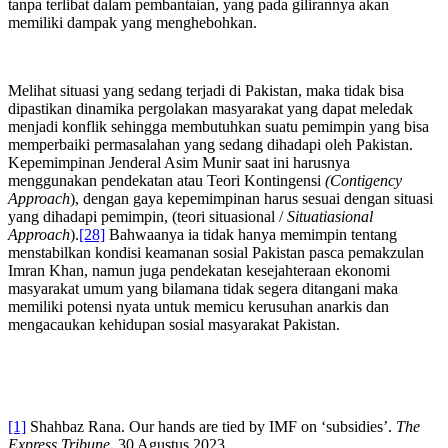
tanpa terlibat dalam pembantaian, yang pada gilirannya akan
memiliki dampak yang menghebohkan.
Melihat situasi yang sedang terjadi di Pakistan, maka tidak bisa
dipastikan dinamika pergolakan masyarakat yang dapat meledak
menjadi konflik sehingga membutuhkan suatu pemimpin yang bisa
memperbaiki permasalahan yang sedang dihadapi oleh Pakistan.
Kepemimpinan Jenderal Asim Munir saat ini harusnya
menggunakan pendekatan atau Teori Kontingensi
(Contigency
Approach
), dengan gaya kepemimpinan harus sesuai dengan situasi
yang dihadapi pemimpin, (teori situasional /
Situatiasional
Approach
).
[28]
Bahwaanya ia tidak hanya memimpin tentang
menstabilkan kondisi keamanan sosial Pakistan pasca pemakzulan
Imran Khan, namun juga pendekatan kesejahteraan ekonomi
masyarakat umum yang bilamana tidak segera ditangani maka
memiliki potensi nyata untuk memicu kerusuhan anarkis dan
mengacaukan kehidupan sosial masyarakat Pakistan.
[1]
Shahbaz Rana. Our hands are tied by IMF on ‘subsidies’.
The
Express Tribune.
30 Agustus 2023.