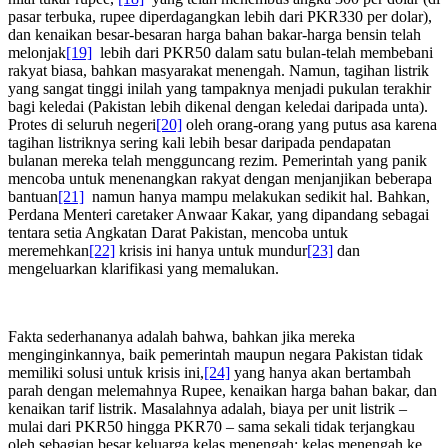
pasar terbuka, rupee diperdagangkan lebih dari PKR330 per dolar),
dan kenaikan besar-besaran harga bahan bakar-harga bensin telah
melonjak
[19]
lebih dari PKR50 dalam satu bulan-telah membebani
rakyat biasa, bahkan masyarakat menengah. Namun, tagihan listrik
yang sangat tinggi inilah yang tampaknya menjadi pukulan terakhir
bagi keledai (Pakistan lebih dikenal dengan keledai daripada unta).
Protes di seluruh negeri
[20]
oleh orang-orang yang putus asa karena
tagihan listriknya sering kali lebih besar daripada pendapatan
bulanan mereka telah mengguncang rezim. Pemerintah yang panik
mencoba untuk menenangkan rakyat dengan menjanjikan beberapa
bantuan
[21]
namun hanya mampu melakukan sedikit hal. Bahkan,
Perdana Menteri caretaker Anwaar Kakar, yang dipandang sebagai
tentara setia Angkatan Darat Pakistan, mencoba untuk
meremehkan
[22]
krisis ini hanya untuk mundur
[23]
dan
mengeluarkan klarifikasi yang memalukan.
Fakta sederhananya adalah bahwa, bahkan jika mereka
menginginkannya, baik pemerintah maupun negara Pakistan tidak
memiliki solusi untuk krisis ini,
[24]
yang hanya akan bertambah
parah dengan melemahnya Rupee, kenaikan harga bahan bakar, dan
kenaikan tarif listrik. Masalahnya adalah, biaya per unit listrik –
mulai dari PKR50 hingga PKR70 – sama sekali tidak terjangkau
oleh sebagian besar keluarga kelas menengah; kelas menengah ke