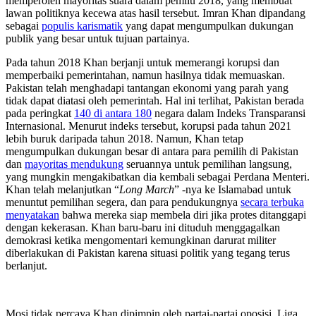
memperoleh mayoritas suara dalam pemilu 2018, yang membuat
lawan politiknya kecewa atas hasil tersebut. Imran Khan dipandang
sebagai
populis karismatik
yang dapat mengumpulkan dukungan
publik yang besar untuk tujuan partainya.
Pada tahun 2018 Khan berjanji untuk memerangi korupsi dan
memperbaiki pemerintahan, namun hasilnya tidak memuaskan.
Pakistan telah menghadapi tantangan ekonomi yang parah yang
tidak dapat diatasi oleh pemerintah. Hal ini terlihat, Pakistan berada
pada peringkat
140 di antara 180
negara dalam Indeks Transparansi
Internasional. Menurut indeks tersebut, korupsi pada tahun 2021
lebih buruk daripada tahun 2018. Namun, Khan tetap
mengumpulkan dukungan besar di antara para pemilih di Pakistan
dan
mayoritas mendukung
seruannya untuk pemilihan langsung,
yang mungkin mengakibatkan dia kembali sebagai Perdana Menteri.
Khan telah melanjutkan “
Long March
” -nya ke Islamabad untuk
menuntut pemilihan segera, dan para pendukungnya
secara terbuka
menyatakan
bahwa mereka siap membela diri jika protes ditanggapi
dengan kekerasan. Khan baru-baru ini dituduh menggagalkan
demokrasi ketika mengomentari kemungkinan darurat militer
diberlakukan di Pakistan karena situasi politik yang tegang terus
berlanjut.
Mosi tidak percaya Khan dipimpin oleh partai-partai oposisi, Liga