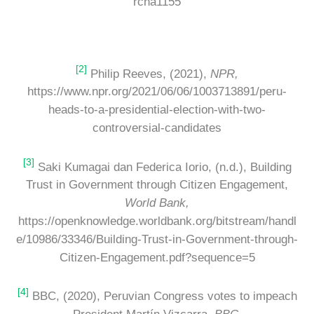
rcna1155
[2]
Philip Reeves, (2021),
NPR,
https://www.npr.org/2021/06/06/1003713891/peru-
heads-to-a-presidential-election-with-two-
controversial-candidates
[3]
Saki Kumagai dan Federica Iorio, (n.d.), Building
Trust in Government through Citizen Engagement,
World Bank,
https://openknowledge.worldbank.org/bitstream/handl
e/10986/33346/Building-Trust-in-Government-through-
Citizen-Engagement.pdf?sequence=5
[4]
BBC, (2020), Peruvian Congress votes to impeach