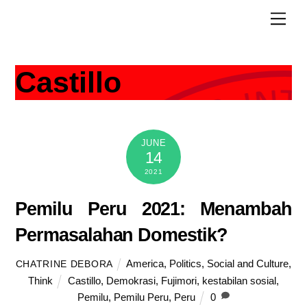
Skip
Men
to
content
Castillo
JUNE
14
2021
Pemilu Peru 2021: Menambah
Permasalahan Domestik?
America
,
Politics
,
Social and Culture
,
CHATRINE DEBORA
Think
Castillo
,
Demokrasi
,
Fujimori
,
kestabilan sosial
,
Pemilu
,
Pemilu Peru
,
Peru
0