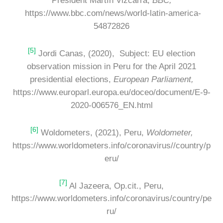
President Martín Vizcarra,
BBC,
https://www.bbc.com/news/world-latin-america-
54872826
[5]
Jordi Canas, (2020), Subject: EU election
observation mission in Peru for the April 2021
presidential elections,
European Parliament,
https://www.europarl.europa.eu/doceo/document/E-9-
2020-006576_EN.html
[6]
Woldometers, (2021), Peru,
Woldometer,
https://www.worldometers.info/coronavirus//country/p
eru/
[7]
Al Jazeera, Op.cit., Peru,
https://www.worldometers.info/coronavirus/country/pe
ru/