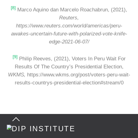
[8]
Marco Aquino dan Marcelo Roachabrun, (2021),
Reuters,
https://www.reuters.com/world/americas/peru-
awakes-uncertain-future-with-polarized-vote-knife-
edge-2021-06-07/
[9]
Philip Reeves, (2021), Voters In Peru Wait For
Results Of The Country’s Presidential Election,
WKMS,
https://www.wkms.org/post/voters-peru-wait-
results-countrys-presidential-election#stream/0
Back
To
Top