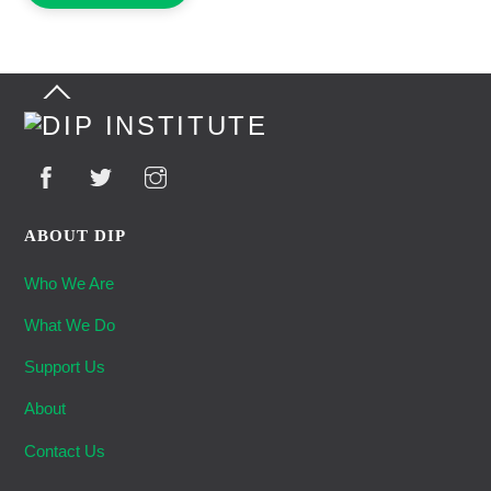
Back
To
Top
ABOUT DIP
Who We Are
What We Do
Support Us
About
Contact Us