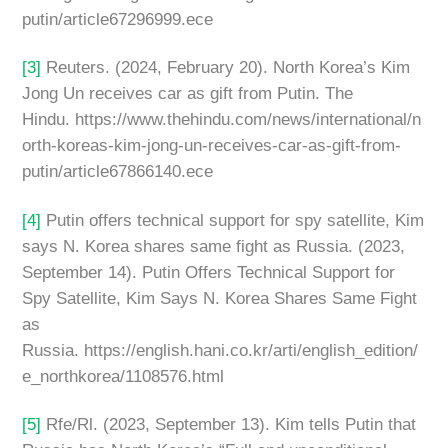
putin/article67296999.ece
[3]
Reuters. (2024, February 20). North Korea’s Kim
Jong Un receives car as gift from Putin. The
Hindu. https://www.thehindu.com/news/international/n
orth-koreas-kim-jong-un-receives-car-as-gift-from-
putin/article67866140.ece
[4]
Putin offers technical support for spy satellite, Kim
says N. Korea shares same fight as Russia. (2023,
September 14). Putin Offers Technical Support for
Spy Satellite, Kim Says N. Korea Shares Same Fight
as
Russia. https://english.hani.co.kr/arti/english_edition/
e_northkorea/1108576.html
[5]
Rfe/Rl. (2023, September 13). Kim tells Putin that