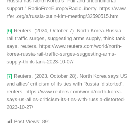
Russia has North Korea’s “Full and unconditional
support.” RadioFreeEurope/RadioLiberty. https://www.
rferl.org/a/russia-putin-kim-meeting/32590515.html
[6]
Reuters. (2024, October 7). North Korea-Russia
rail traffic surges, suggesting arms supply, think tank
says. reuters. https://www.reuters.com/world/north-
korea-russia-rail-traffic-surges-suggesting-arms-
supply-think-tank-2023-10-07/
[7]
Reuters. (2023, October 28). North Korea says US
and allies’ criticism of its ties with Russia ‘distorted’.
reuters. https://www.reuters.com/world/north-korea-
says-us-allies-criticism-its-ties-with-russia-distorted-
2023-10-27/
Post Views:
891