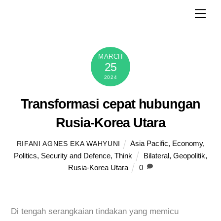
Skip
Men
to
content
MARCH
25
2024
Transformasi cepat hubungan
Rusia-Korea Utara
Asia Pacific
,
Economy
,
RIFANI AGNES EKA WAHYUNI
Politics
,
Security and Defence
,
Think
Bilateral
,
Geopolitik
,
Rusia-Korea Utara
0
Di tengah serangkaian tindakan yang memicu