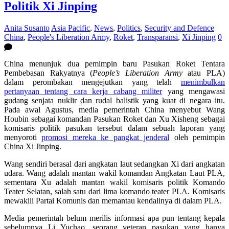
Politik Xi Jinping
Anita Susanto
Asia Pacific
,
News
,
Politics
,
Security and Defence
China
,
People's Liberation Army
,
Roket
,
Transparansi
,
Xi Jinping
0
China menunjuk dua pemimpin baru Pasukan Roket Tentara
Pembebasan Rakyatnya (
People’s Liberation Army
atau PLA)
dalam perombakan mengejutkan yang telah
menimbulkan
pertanyaan tentang cara kerja cabang militer
yang mengawasi
gudang senjata nuklir dan rudal balistik yang kuat di negara itu.
Pada awal Agustus, media pemerintah China menyebut Wang
Houbin sebagai komandan Pasukan Roket dan Xu Xisheng sebagai
komisaris politik pasukan tersebut dalam sebuah laporan yang
menyoroti
promosi mereka ke pangkat jenderal
oleh pemimpin
China Xi Jinping.
Wang sendiri berasal dari angkatan laut sedangkan Xi dari angkatan
udara. Wang adalah mantan wakil komandan Angkatan Laut PLA,
sementara Xu adalah mantan wakil komisaris politik Komando
Teater Selatan, salah satu dari lima komando teater PLA. Komisaris
mewakili Partai Komunis dan memantau kendalinya di dalam PLA.
Media pemerintah belum merilis informasi apa pun tentang kepala
sebelumnya Li Yuchao, seorang veteran pasukan yang hanya