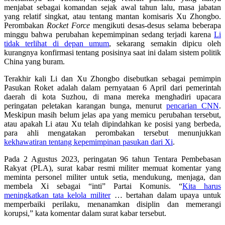
menjabat sebagai komandan sejak awal tahun lalu, masa jabatan
yang relatif singkat, atau tentang mantan komisaris Xu Zhongbo.
Perombakan
Rocket Force
mengikuti desas-desus selama beberapa
minggu bahwa perubahan kepemimpinan sedang terjadi karena
Li
tidak terlihat di depan umum
, sekarang semakin dipicu oleh
kurangnya konfirmasi tentang posisinya saat ini dalam sistem politik
China yang buram.
Terakhir kali Li dan Xu Zhongbo disebutkan sebagai pemimpin
Pasukan Roket adalah dalam pernyataan 6 April dari pemerintah
daerah di kota Suzhou, di mana mereka menghadiri upacara
peringatan peletakan karangan bunga, menurut
pencarian CNN
.
Meskipun masih belum jelas apa yang memicu perubahan tersebut,
atau apakah Li atau Xu telah dipindahkan ke posisi yang berbeda,
para ahli mengatakan perombakan tersebut menunjukkan
kekhawatiran tentang kepemimpinan pasukan dari Xi
.
Pada 2 Agustus 2023, peringatan 96 tahun Tentara Pembebasan
Rakyat (PLA), surat kabar resmi militer memuat komentar yang
meminta personel militer untuk setia, mendukung, menjaga, dan
membela Xi sebagai “inti” Partai Komunis. “
Kita harus
meningkatkan tata kelola militer
… bertahan dalam upaya untuk
memperbaiki perilaku, menanamkan disiplin dan memerangi
korupsi,” kata komentar dalam surat kabar tersebut.