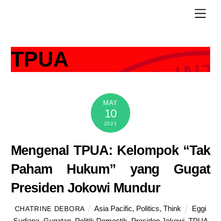
Skip
Men
to
content
TPUA
MAY
10
2021
Mengenal TPUA: Kelompok “Tak
Paham Hukum” yang Gugat
Presiden Jokowi Mundur
Asia Pacific
,
Politics
,
Think
Eggi
CHATRINE DEBORA
Sudjana
,
Gugatan
,
Politik Domestik
,
Presiden Jokowi
,
TPUA