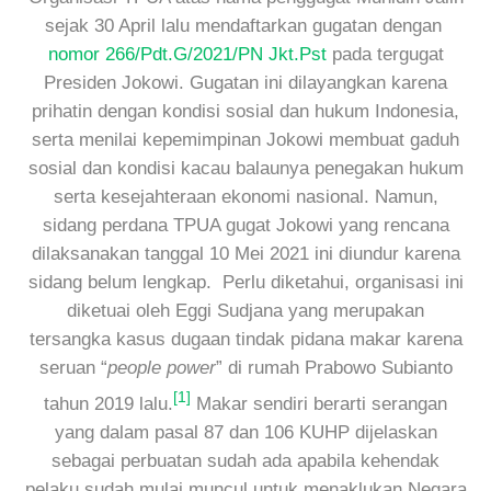
sejak 30 April lalu mendaftarkan gugatan dengan
nomor 266/Pdt.G/2021/PN Jkt.Pst
pada tergugat
Presiden Jokowi. Gugatan ini dilayangkan karena
prihatin dengan kondisi sosial dan hukum Indonesia,
serta menilai kepemimpinan Jokowi membuat gaduh
sosial dan kondisi kacau balaunya penegakan hukum
serta kesejahteraan ekonomi nasional. Namun,
sidang perdana TPUA gugat Jokowi yang rencana
dilaksanakan tanggal 10 Mei 2021 ini diundur karena
sidang belum lengkap. Perlu diketahui, organisasi ini
diketuai oleh Eggi Sudjana yang merupakan
tersangka kasus dugaan tindak pidana makar karena
seruan “
people power
” di rumah Prabowo Subianto
[1]
tahun 2019 lalu.
Makar sendiri berarti serangan
yang dalam pasal 87 dan 106 KUHP dijelaskan
sebagai perbuatan sudah ada apabila kehendak
pelaku sudah mulai muncul untuk menaklukan Negara