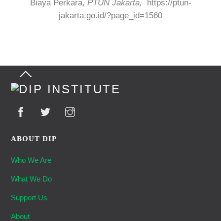
Biaya Perkara,
PTUN Jakarta,
https://ptun-
jakarta.go.id/?page_id=1560
Back
To
Top
ABOUT DIP
Who We Are
What We Do
Support Us
About