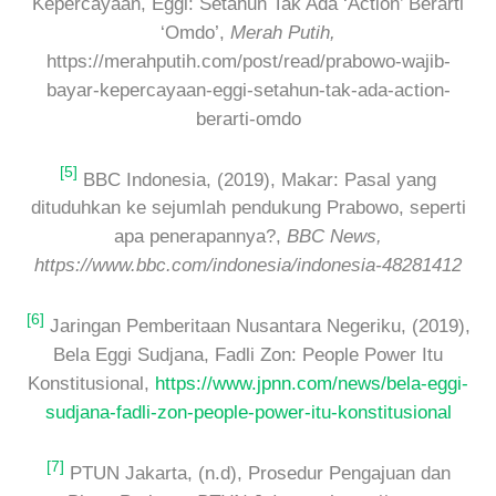
Kepercayaan, Eggi: Setahun Tak Ada ‘Action’ Berarti
‘Omdo’,
Merah Putih,
https://merahputih.com/post/read/prabowo-wajib-
bayar-kepercayaan-eggi-setahun-tak-ada-action-
berarti-omdo
[5]
BBC Indonesia, (2019), Makar: Pasal yang
dituduhkan ke sejumlah pendukung Prabowo, seperti
apa penerapannya?,
BBC News,
https://www.bbc.com/indonesia/indonesia-48281412
[6]
Jaringan Pemberitaan Nusantara Negeriku, (2019),
Bela Eggi Sudjana, Fadli Zon: People Power Itu
Konstitusional,
https://www.jpnn.com/news/bela-eggi-
sudjana-fadli-zon-people-power-itu-konstitusional
[7]
PTUN Jakarta, (n.d), Prosedur Pengajuan dan