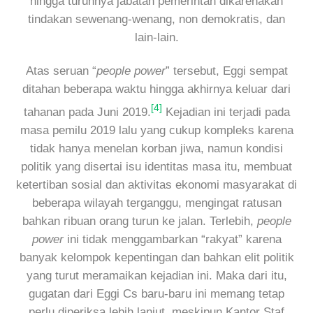
hingga turunnya jabatan pemerintah dikarenakan
tindakan sewenang-wenang, non demokratis, dan
lain-lain.
Atas seruan “
people power
” tersebut, Eggi sempat
ditahan beberapa waktu hingga akhirnya keluar dari
[4]
tahanan pada Juni 2019.
Kejadian ini terjadi pada
masa pemilu 2019 lalu yang cukup kompleks karena
tidak hanya menelan korban jiwa, namun kondisi
politik yang disertai isu identitas masa itu, membuat
ketertiban sosial dan aktivitas ekonomi masyarakat di
beberapa wilayah terganggu, mengingat ratusan
bahkan ribuan orang turun ke jalan. Terlebih,
people
power
ini tidak menggambarkan “rakyat” karena
banyak kelompok kepentingan dan bahkan elit politik
yang turut meramaikan kejadian ini. Maka dari itu,
gugatan dari Eggi Cs baru-baru ini memang tetap
perlu diperiksa lebih lanjut, meskipun Kantor Staf