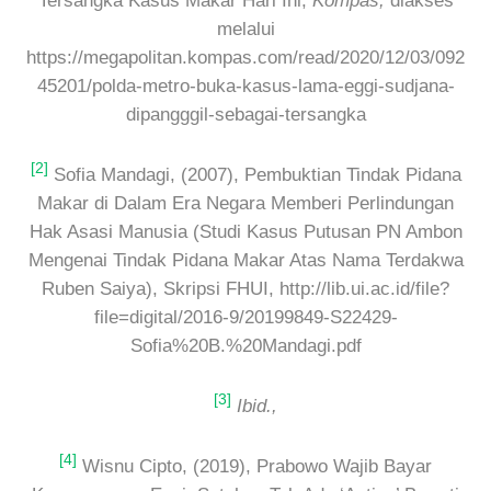
Tersangka Kasus Makar Hari Ini,
Kompas,
diakses
melalui
https://megapolitan.kompas.com/read/2020/12/03/092
45201/polda-metro-buka-kasus-lama-eggi-sudjana-
dipangggil-sebagai-tersangka
[2]
Sofia Mandagi, (2007), Pembuktian Tindak Pidana
Makar di Dalam Era Negara Memberi Perlindungan
Hak Asasi Manusia (Studi Kasus Putusan PN Ambon
Mengenai Tindak Pidana Makar Atas Nama Terdakwa
Ruben Saiya), Skripsi FHUI, http://lib.ui.ac.id/file?
file=digital/2016-9/20199849-S22429-
Sofia%20B.%20Mandagi.pdf
[3]
Ibid.,
[4]
Wisnu Cipto, (2019), Prabowo Wajib Bayar