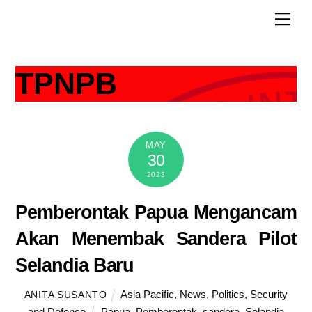
Skip
Men
to
content
TPNPB
MAY
30
2023
Pemberontak Papua Mengancam
Akan Menembak Sandera Pilot
Selandia Baru
Asia Pacific
,
News
,
Politics
,
Security
ANITA SUSANTO
and Defence
Papua
,
Pemberontak
,
sandera
,
Selandia