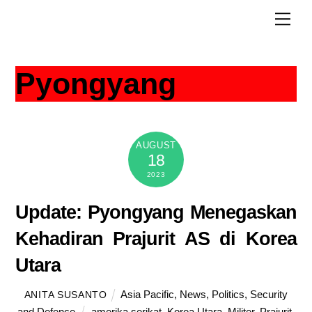
Skip
Men
to
content
Pyongyang
AUGUST
18
2023
Update: Pyongyang Menegaskan
Kehadiran Prajurit AS di Korea
Utara
Asia Pacific
,
News
,
Politics
,
Security
ANITA SUSANTO
and Defence
amerika serikat
,
Korea Utara
,
Militer
,
Prajurit
,