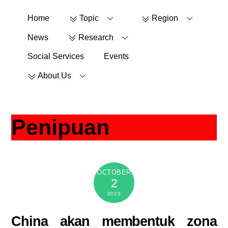
Skip
Home
Topic
Region
to
content
News
Research
Social Services
Events
About Us
Penipuan
OCTOBER
2
2023
China akan membentuk zona