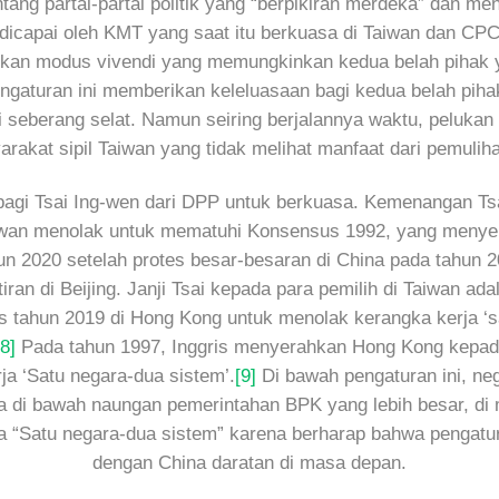
ng partai-partai politik yang “berpikiran merdeka” dan men
icapai oleh KMT yang saat itu berkuasa di Taiwan dan CPC
n modus vivendi yang memungkinkan kedua belah pihak yang 
ngaturan ini memberikan keleluasaan bagi kedua belah pihak.
seberang selat. Namun seiring berjalannya waktu, peluka
rakat sipil Taiwan yang tidak melihat manfaat dari pemuli
bagi Tsai Ing-wen dari DPP untuk berkuasa. Kemenangan Tsa
aiwan menolak untuk mematuhi Konsensus 1992, yang menyeb
 2020 setelah protes besar-besaran di China pada tahun 2
ran di Beijing. Janji Tsai kepada para pemilih di Taiwan a
es tahun 2019 di Hong Kong untuk menolak kerangka kerja ‘s
[8]
Pada tahun 1997, Inggris menyerahkan Hong Kong kepad
ja ‘Satu negara-dua sistem’.
[9]
Di bawah pengaturan ini, neg
a di bawah naungan pemerintahan BPK yang lebih besar, di
kta “Satu negara-dua sistem” karena berharap bahwa pengatur
dengan China daratan di masa depan.