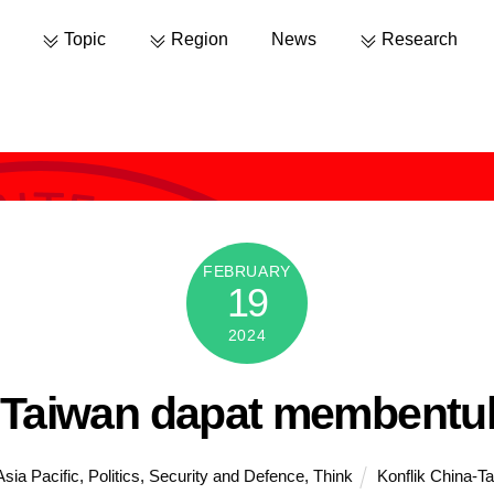
Topic
Region
News
Research
FEBRUARY
19
2024
n Taiwan dapat membentu
Asia Pacific
,
Politics
,
Security and Defence
,
Think
Konflik China-T