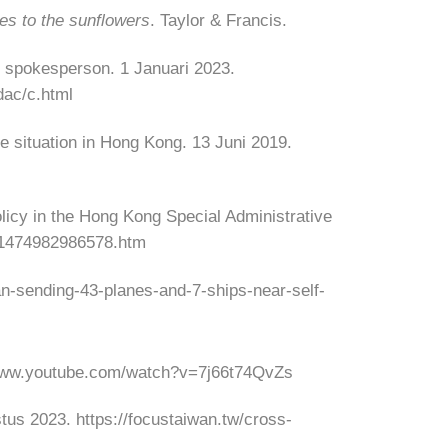
es to the sunflowers
. Taylor & Francis.
d spokesperson. 1 Januari 2023.
ac/c.html
e situation in Hong Kong. 13 Juni 2019.
licy in the Hong Kong Special Administrative
281474982986578.htm
n-sending-43-planes-and-7-ships-near-self-
//www.youtube.com/watch?v=7j66t74QvZs
us 2023. https://focustaiwan.tw/cross-