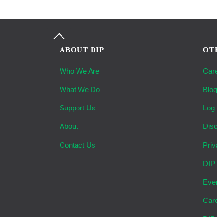
Back
To
ABOUT DIP
OT
Top
Who We Are
Car
What We Do
Blo
Support Us
Log 
About
Disc
Contact Us
Priv
DIP
Eve
Car