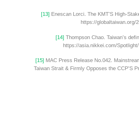
[13]
Enescan Lorci. The KMT’S High-Stake
https://globaltaiwan.org
[14]
Thompson Chao. Taiwan’s definin
https://asia.nikkei.com/Spotligh
[15]
MAC Press Release No.042. Mainstream Pu
Taiwan Strait & Firmly Opposes the CCP’S Pr