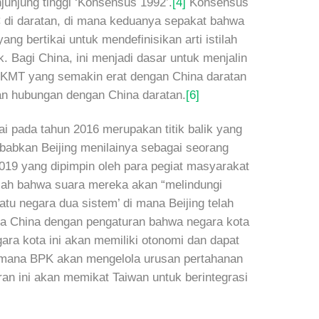
junjung tinggi ‘Konsensus 1992’.
[4]
Konsensus
 di daratan, di mana keduanya sepakat bahwa
bertikai untuk mendefinisikan arti istilah
 Bagi China, ini menjadi dasar untuk menjalin
n KMT yang semakin erat dengan China daratan
han hubungan dengan China daratan.
[6]
i pada tahun 2016 merupakan titik balik yang
abkan Beijing menilainya sebagai seorang
019 yang dipimpin oleh para pegiat masyarakat
dalah bahwa suara mereka akan “melindungi
atu negara dua sistem’ di mana Beijing telah
a China dengan pengaturan bahwa negara kota
ara kota ini akan memiliki otonomi dan dapat
 mana BPK akan mengelola urusan pertahanan
an ini akan memikat Taiwan untuk berintegrasi