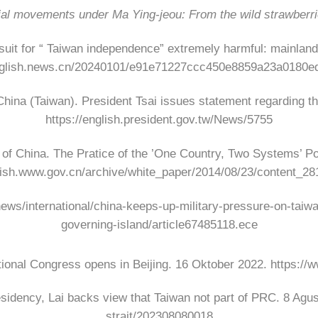
ial movements under Ma Ying-jeou: From the wild strawberri
uit for “ Taiwan independence” extremely harmful: mainlan
english.news.cn/20240101/e91e71227ccc450e8859a23a0180ed
China (Taiwan). President Tsai issues statement regarding th
https://english.president.gov.tw/News/5755
of China. The Pratice of the ’One Country, Two Systems’ Po
glish.www.gov.cn/archive/white_paper/2014/08/23/content_
ws/international/china-keeps-up-military-pressure-on-taiwa
governing-island/article67485118.ece
onal Congress opens in Beijing. 16 Oktober 2022. https:
dency, Lai backs view that Taiwan not part of PRC. 8 Agust
strait/202308080018