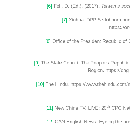
[6]
Fell, D. (Ed.). (2017).
Taiwan’s soc
[7]
Xinhua. DPP’S stubborn purs
https://
[8]
Office of the President Republic of 
[9]
The State Council The People’s Republic 
Region. https://en
[10]
The Hindu. https://www.thehindu.com/ne
th
[11]
New China TV. LIVE: 20
CPC Nati
[12]
CAN English News. Eyeing the presi