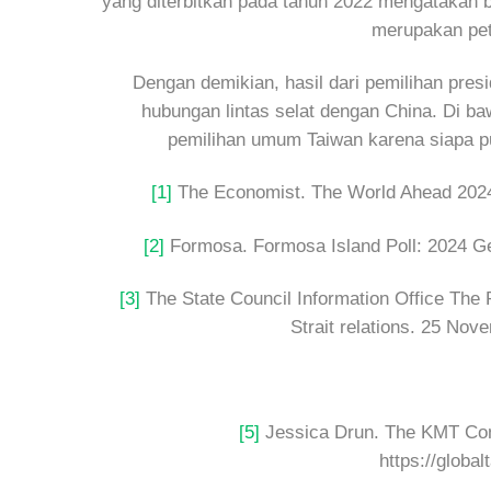
yang diterbitkan pada tahun 2022 mengatakan b
merupakan pet
Dengan demikian, hasil dari pemilihan pre
hubungan lintas selat dengan China. Di 
pemilihan umum Taiwan karena siapa p
[1]
The Economist. The World Ahead 2024
[2]
Formosa. Formosa Island Poll: 2024 Ge
[3]
The State Council Information Office The P
Strait relations. 25 No
[5]
Jessica Drun. The KMT Cont
https://globa