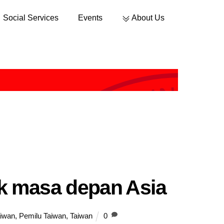
Social Services
Events
About Us
Sustainable Development
k masa depan Asia
aiwan
,
Pemilu Taiwan
,
Taiwan
0