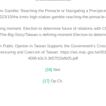
s Gamble: Reaching the Pinnacle or Navigating a Precipic
/2023/10/the-kmts-high-stakes-gamble-reaching-the-pinnacle-o
g moment: Election to determine future of relations with C
t/The-Big-Story/Taiwan-s-defining-moment-Election-to-determi
blic Opinion in Taiwan Supports the Government’s Cross-Str
essuring and Coercion of Taiwan. https://ws.mac.gov.tw/001
4008-b3c3-3657f22efb05.pdf
[16]
Ibid.
[17]
Op.Cit.