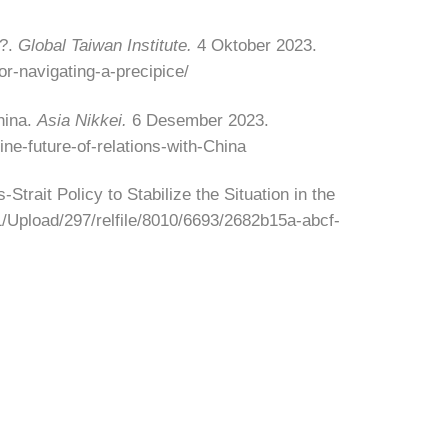
e?.
Global Taiwan Institute.
4 Oktober 2023.
r-navigating-a-precipice/
hina.
Asia Nikkei.
6 Desember 2023.
ne-future-of-relations-with-China
ait Policy to Stabilize the Situation in the
/Upload/297/relfile/8010/6693/2682b15a-abcf-