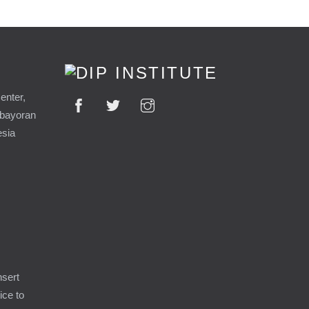
enter,
ebayoran
esia
9
nsert
ice to