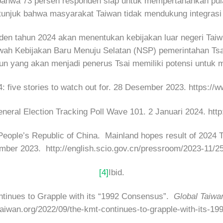
ahwa 73 persen responden siap untuk mempertahankan pulau 
unjuk bahwa masyarakat Taiwan tidak mendukung integrasi
siden tahun 2024 akan menentukan kebijakan luar negeri Tai
bawah Kebijakan Baru Menuju Selatan (NSP) pemerintahan T
un yang akan menjadi penerus Tsai memiliki potensi untuk 
: five stories to watch out for. 28 Desember 2023. http
neral Election Tracking Poll Wave 101. 2 Januari 2024. 
eople’s Republic of China. Mainland hopes result of 2024 Ta
vember 2023. http://english.scio.gov.cn/pressroom/2023-11/
[4]
Ibid.
inues to Grapple with its “1992 Consensus”.
Global Taiwan
ltaiwan.org/2022/09/the-kmt-continues-to-grapple-with-its-1