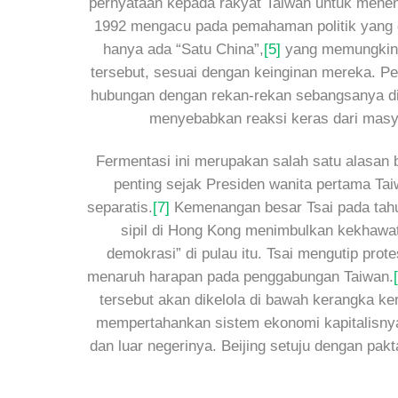
pernyataan kepada rakyat Taiwan untuk menenta
1992 mengacu pada pemahaman politik yang d
hanya ada “Satu China”,
[5]
yang memungkinka
tersebut, sesuai dengan keinginan mereka. Pe
hubungan dengan rekan-rekan sebangsanya di 
menyebabkan reaksi keras dari masya
Fermentasi ini merupakan salah satu alasan 
penting sejak Presiden wanita pertama T
separatis.
[7]
Kemenangan besar Tsai pada tahun
sipil di Hong Kong menimbulkan kekhawati
demokrasi” di pulau itu. Tsai mengutip prot
menaruh harapan pada penggabungan Taiwan.
tersebut akan dikelola di bawah kerangka ker
mempertahankan sistem ekonomi kapitalisny
dan luar negerinya. Beijing setuju dengan pa