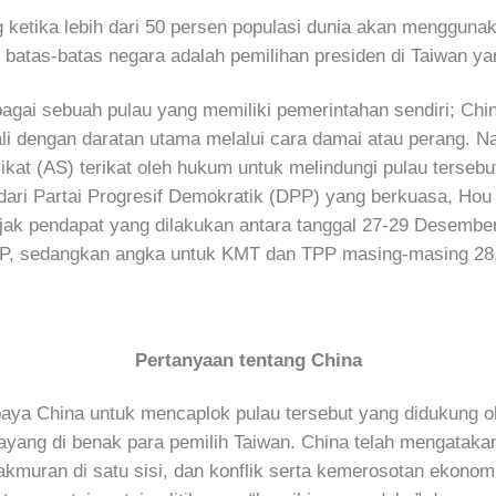
 ketika lebih dari 50 persen populasi dunia akan menggunak
batas-batas negara adalah pemilihan presiden di Taiwan yan
gai sebuah pulau yang memiliki pemerintahan sendiri; Chi
li dengan daratan utama melalui cara damai atau perang. N
ikat (AS) terikat oleh hukum untuk melindungi pulau terse
dari Partai Progresif Demokratik (DPP) yang berkuasa, Hou 
ajak pendapat yang dilakukan antara tanggal 27-29 Desembe
, sedangkan angka untuk KMT dan TPP masing-masing 28,5
Pertanyaan tentang China
paya China untuk mencaplok pulau tersebut yang didukung ol
ayang di benak para pemilih Taiwan. China telah mengataka
muran di satu sisi, dan konflik serta kemerosotan ekonomi d