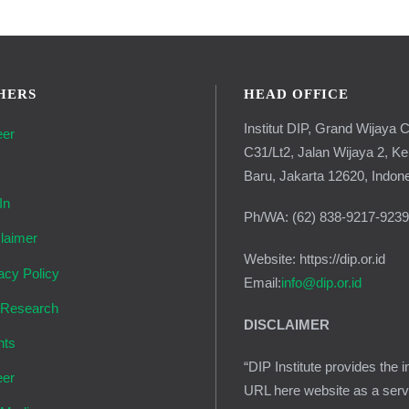
HERS
HEAD OFFICE
Institut DIP, Grand Wijaya C
eer
C31/Lt2, Jalan Wijaya 2, K
g
Baru, Jakarta 12620, Indon
In
Ph/WA: (62) 838-9217-923
laimer
Website: https://dip.or.id
acy Policy
Email:
info@dip.or.id
 Research
DISCLAIMER
nts
“DIP Institute provides the i
eer
URL here website as a serv