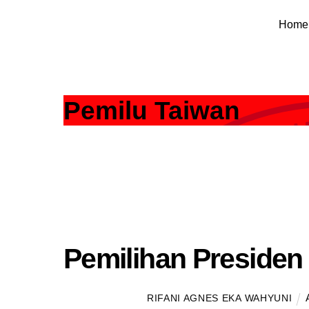
Skip
Home
to
content
Pemilu Taiwan
Pemilihan Preside
RIFANI AGNES EKA WAHYUNI