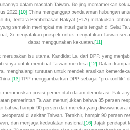
taruhannya dalam masalah Taiwan. Beijing memamerkan kekuat
tus 2022.
[10]
China menganggap pendalaman hubungan antar
ah itu, Tentara Pembebasan Rakyat (PLA) melakukan latihan 
ng semakin meningkat melintasi garis tengah di Selat Taiw
ional, Xi menyatakan prospek untuk menyatukan Taiwan sec
dapat menggunakan kekuatan.
[11]
lat merupakan isu utama. Kandidat Lai dari DPP, yang menja
ambisinya untuk membuat Taiwan merdeka.
[12]
Dalam kampany
ya, menghalangi tuntutan untuk mendeklarasikan kemerdeka
hina.
[13]
TPP menggambarkan DPP sebagai “pro-konflik” da
m merumuskan posisi pemerintah dalam demokrasi. Faktanya,
atan pemerintah Taiwan menunjukkan bahwa 85 persen res
n bahwa hampir 90 persen dari mereka yang diwawancarai m
beroperasi di sekitar Taiwan. Terakhir, hampir 90 persen
wan, dan menjaga kedaulatan nasional.
[16]
Jajak pendapat l