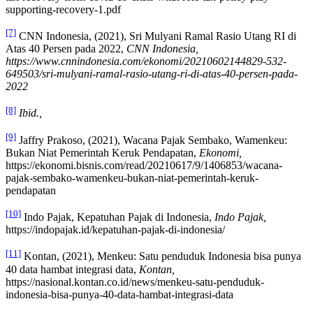
supporting-recovery-1.pdf
[7]
CNN Indonesia, (2021), Sri Mulyani Ramal Rasio Utang RI di
Atas 40 Persen pada 2022,
CNN Indonesia,
https://www.cnnindonesia.com/ekonomi/20210602144829-532-
649503/sri-mulyani-ramal-rasio-utang-ri-di-atas-40-persen-pada-
2022
[8]
Ibid.,
[9]
Jaffry Prakoso, (2021), Wacana Pajak Sembako, Wamenkeu:
Bukan Niat Pemerintah Keruk Pendapatan,
Ekonomi,
https://ekonomi.bisnis.com/read/20210617/9/1406853/wacana-
pajak-sembako-wamenkeu-bukan-niat-pemerintah-keruk-
pendapatan
[10]
Indo Pajak, Kepatuhan Pajak di Indonesia,
Indo Pajak,
https://indopajak.id/kepatuhan-pajak-di-indonesia/
[11]
Kontan, (2021), Menkeu: Satu penduduk Indonesia bisa punya
40 data hambat integrasi data,
Kontan,
https://nasional.kontan.co.id/news/menkeu-satu-penduduk-
indonesia-bisa-punya-40-data-hambat-integrasi-data