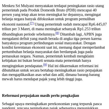
Menkeu Sri Mulyani menyatakan terdapat peningkatan rasio utang
pemerintah pada Produk Domestik Bruto (PDB) mencapai 40
persen yang tetap akan terus meningkat ke depannya, mengingat
belanja negara banyak difokuskan untuk program pemulihan
[7]
ekonomi nasional.
Utang pemerintah sudah mencapai Rp6.445,07
triliun per 3 Maret, di mana meningkat sebanyak Rp1.253 triliun
[8]
dibandingkan periode sebelumnya.
Ditambah lagi, APBN juga
mengalami defisit yang masih berada di angka tiga persen karena
banyaknya program perlindungan sosial masyarakat. Dengan
kondisi kerentanan ekonomi saat ini, memang dapat memperlambat
pertumbuhan belanja masyarakat dan berdampak juga pada
pemasukan negara. Namun, pemerintah kembali mengklaim
kebijakan ini bukan berarti semata-mata pemerintah hanya
[9]
menginginkan pendapatan.
Hal ini dikarenakan reformasi ini
dibutuhkan untuk secara bertahap meningkatkan rasio perpajakan
dan mengaplikasikan asas sehat dan adil, dimana barang-barang
mewah harus mendapat pajak yang lebih tinggi juga.
Reformasi perpajakan masih perlu pengkajian
Sebagai upaya meningkatkan perekonomian yang terpuruk pasca
pandemi, rencana peningkatan pajak sebenarnya menunjukkan