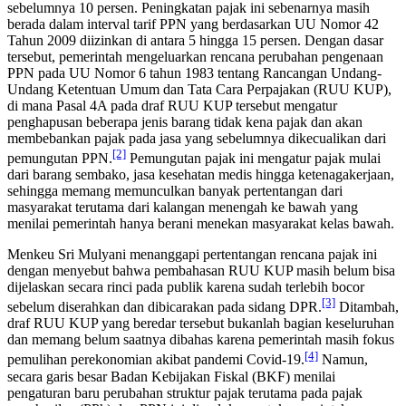
sebelumnya 10 persen. Peningkatan pajak ini sebenarnya masih
berada dalam interval tarif PPN yang berdasarkan UU Nomor 42
Tahun 2009 diizinkan di antara 5 hingga 15 persen. Dengan dasar
tersebut, pemerintah mengeluarkan rencana perubahan pengenaan
PPN pada UU Nomor 6 tahun 1983 tentang Rancangan Undang-
Undang Ketentuan Umum dan Tata Cara Perpajakan (RUU KUP),
di mana Pasal 4A pada draf RUU KUP tersebut mengatur
penghapusan beberapa jenis barang tidak kena pajak dan akan
membebankan pajak pada jasa yang sebelumnya dikecualikan dari
[2]
pemungutan PPN.
Pemungutan pajak ini mengatur pajak mulai
dari barang sembako, jasa kesehatan medis hingga ketenagakerjaan,
sehingga memang memunculkan banyak pertentangan dari
masyarakat terutama dari kalangan menengah ke bawah yang
menilai pemerintah hanya berani menekan masyarakat kelas bawah.
Menkeu Sri Mulyani menanggapi pertentangan rencana pajak ini
dengan menyebut bahwa pembahasan RUU KUP masih belum bisa
dijelaskan secara rinci pada publik karena sudah terlebih bocor
[3]
sebelum diserahkan dan dibicarakan pada sidang DPR.
Ditambah,
draf RUU KUP yang beredar tersebut bukanlah bagian keseluruhan
dan memang belum saatnya dibahas karena pemerintah masih fokus
[4]
pemulihan perekonomian akibat pandemi Covid-19.
Namun,
secara garis besar Badan Kebijakan Fiskal (BKF) menilai
pengaturan baru perubahan struktur pajak terutama pada pajak