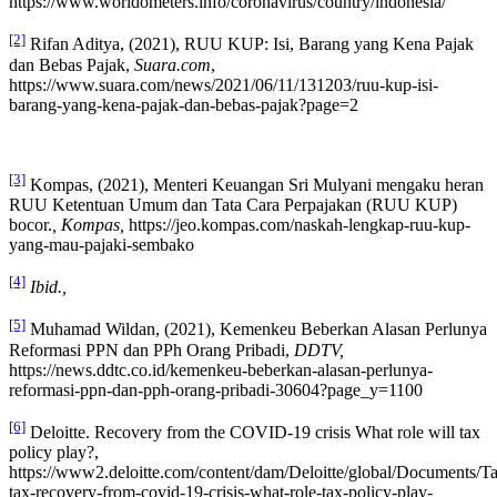
https://www.worldometers.info/coronavirus/country/indonesia/
[2]
Rifan Aditya, (2021), RUU KUP: Isi, Barang yang Kena Pajak
dan Bebas Pajak,
Suara.com
,
https://www.suara.com/news/2021/06/11/131203/ruu-kup-isi-
barang-yang-kena-pajak-dan-bebas-pajak?page=2
[3]
Kompas, (2021), Menteri Keuangan Sri Mulyani mengaku heran
RUU Ketentuan Umum dan Tata Cara Perpajakan (RUU KUP)
bocor.
, Kompas,
https://jeo.kompas.com/naskah-lengkap-ruu-kup-
yang-mau-pajaki-sembako
[4]
Ibid.,
[5]
Muhamad Wildan, (2021), Kemenkeu Beberkan Alasan Perlunya
Reformasi PPN dan PPh Orang Pribadi,
DDTV,
https://news.ddtc.co.id/kemenkeu-beberkan-alasan-perlunya-
reformasi-ppn-dan-pph-orang-pribadi-30604?page_y=1100
[6]
Deloitte. Recovery from the COVID-19 crisis What role will tax
policy play?,
https://www2.deloitte.com/content/dam/Deloitte/global/Documents/Tax
tax-recovery-from-covid-19-crisis-what-role-tax-policy-play-