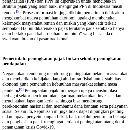
penghasilan (PPh) dan PPN ini diperlukan untuk menciptakan
struktur pajak yang lebih baik, mengingat PPh di Indonesia masih
[5]
rendah.
Proses reformasi ini juga diklaim pemerintah tidak akan
menghambat upaya pemulihan ekonomi, apalagi memberatkan
kelompok masyarakat rentan dan miskin yang khawatir terkait
sembako. Hal ini dikarenakan pajak terutama pada sembako hanya
akan berlaku pada bahan-bahan “premium” yang biasa ada di
swalayan, bukan di pasar tradisional.
Pemerintah: peningkatan pajak bukan sekadar peningkatan
pendapatan
Negara akan cenderung mendorong peningkatan belanja masyarakat
dan memberikan kebijakan langkah darurat fiskal untuk stabilitas
ekonomi guna pemenuhan kebutuhan masyarakat selama masa
[6]
pandemi.
Peningkatan pajak ini menjadi upaya menstimulasi
berbagai sektor perekonomian agar mau melakukan investasi dan
menciptakan lapangan kerja, sehingga bisa mendorong
perekonomian nasional dan membantu dana bantuan serta pelayanan
sosial. Selain itu, keputusan ini juga tidak dapat dipungkiri penting
dalam upaya penyeimbangan fiskal, baik melalui penurunan belanja
dan penghasilan pajak mengingat terdapat peningkatan utang demi
penanganan krisis Covid-19.