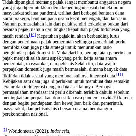
Tidak dipungkiri memang pajak sangat membantu anggaran negara
yang juga diperuntukkan demi kepentingan sosial dan ekonomi
masyarakat selama pandemi, terlihat dari berbagai bantuan dana
kartu prakerja, bantuan pada usaha kecil menengah, dan lain-lain.
Namun permasalahan lain dari pajak sendiri terkadang bukan dari
besaran pajak, namun dari tingkat kepatuhan pajak Indonesia yang
[10]
masih rendah.
Kepatuhan pajak ini akan berbanding lurus
dengan penerimaan pajak pemerintah sehingga pemerintah perlu
memfokuskan juga pada strategi untuk menurunkan rasio
penghindar pajak domestik. Maka dari itu, peningkatan penerimaan
pajak menjadi salah satu aspek yang perlu kerja sama antara
pemerintah, masyarakat, dan pebisnis.Selain itu, data wajib
perpajakan domestik juga masih bermasalah, dimana banyak data
[11]
fiktif dan tidak sesuai yang membuat sulitnya integrasi data.
Kebijakan satu data juga diperlukan untuk membuat data semakin
teratur dan terintegrasi dengan data aset lainnya. Berbagai
permasalahan mendasar ini perlu dibenahi terlebih dahulu sebelum
meningkatkan perpajakan domestik pasca pandemi covid-19 karena
dengan begitu pendapatan dan kewajiban baik dari pemerintah,
masyarakat, dan pebisnis bisa bersama-sama membangun
perekonomian nasional.
[1]
Worldometer, (2021),
Indonesia,