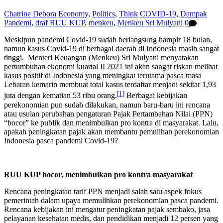
Chatrine Debora
Economy
,
Politics
,
Think
COVID-19
,
Dampak
Pandemi
,
draf RUU KUP
,
menkeu
,
Menkeu Sri Mulyani
0
Meskipun pandemi Covid-19 sudah berlangsung hampir 18 bulan,
namun kasus Covid-19 di berbagai daerah di Indonesia masih sangat
tinggi. Menteri Keuangan (Menkeu) Sri Mulyani menyatakan
pertumbuhan ekonomi kuartal II 2021 ini akan sangat riskan melihat
kasus positif di Indonesia yang meningkat terutama pasca masa
Lebaran kemarin membuat total kasus terdaftar menjadi sekitar 1,93
[1]
juta dengan kematian 53 ribu orang.
Berbagai kebijakan
perekonomian pun sudah dilakukan, namun baru-baru ini rencana
atau usulan perubahan pengaturan Pajak Pertambahan Nilai (PPN)
“bocor” ke publik dan menimbulkan pro kontra di masyarakat. Lalu,
apakah peningkatan pajak akan membantu pemulihan perekonomian
Indonesia pasca pandemi Covid-19?
RUU KUP bocor, menimbulkan pro kontra masyarakat
Rencana peningkatan tarif PPN menjadi salah satu aspek fokus
pemerintah dalam upaya memulihkan perekonomian pasca pandemi.
Rencana kebijakan ini mengatur peningkatan pajak sembako, jasa
pelayanan kesehatan medis, dan pendidikan menjadi 12 persen yang