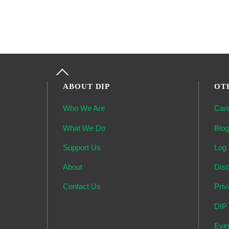
Back
To
ABOUT DIP
OT
Top
Who We Are
Car
What We Do
Blo
Support Us
Log 
About
Disc
Contact Us
Priv
DIP
Eve