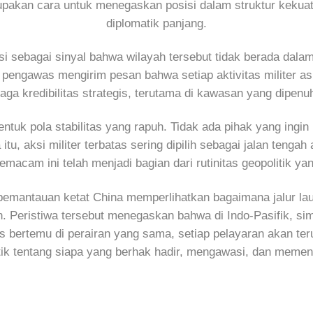
erupakan cara untuk menegaskan posisi dalam struktur keku
diplomatik panjang.
si sebagai sinyal bahwa wilayah tersebut tidak berada d
engawas mengirim pesan bahwa setiap aktivitas militer as
 kredibilitas strategis, terutama di kawasan yang dipenuhi 
tuk pola stabilitas yang rapuh. Tidak ada pihak yang ingin 
, aksi militer terbatas sering dipilih sebagai jalan tengah
semacam ini telah menjadi bagian dari rutinitas geopolitik ya
n pemantauan ketat China memperlihatkan bagaimana jalur la
n. Peristiwa tersebut menegaskan bahwa di Indo-Pasifik, si
 bertemu di perairan yang sama, setiap pelayaran akan teru
tik tentang siapa yang berhak hadir, mengawasi, dan meme