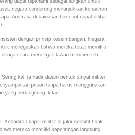
erang dapat dipahami sebagai langkah untuk
 pusat, negara cenderung menunjukkan kehadiran
apal Australia di kawasan tersebut dapat dilihat
u.
onsisten dengan prinsip keseimbangan. Negara
ntuk menegaskan bahwa mereka tetap memiliki
ama dengan cara mencegah lawan memperoleh
ring kali ia hadir dalam bentuk sinyal militer
ng menyampaikan pesan tanpa harus menggunakan
n yang berlangsung di laut.
ehadiran kapal militer di jalur sensitif tidak
n bahwa mereka memiliki kepentingan langsung