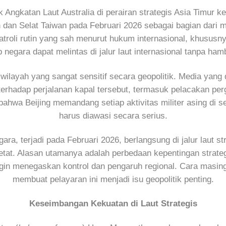
Angkatan Laut Australia di perairan strategis Asia Timur
n dan Selat Taiwan pada Februari 2026 sebagai bagian dari mi
roli rutin yang sah menurut hukum internasional, khususn
p negara dapat melintas di jalur laut internasional tanpa ham
di wilayah yang sangat sensitif secara geopolitik. Media y
erhadap perjalanan kapal tersebut, termasuk pelacakan per
bahwa Beijing memandang setiap aktivitas militer asing di 
harus diawasi secara serius.
ara, terjadi pada Februari 2026, berlangsung di jalur laut st
etat. Alasan utamanya adalah perbedaan kepentingan strate
 ingin menegaskan kontrol dan pengaruh regional. Cara masi
membuat pelayaran ini menjadi isu geopolitik penting.
Keseimbangan Kekuatan di Laut Strategis