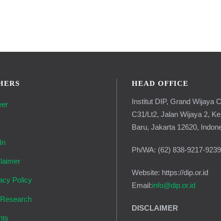
HERS
HEAD OFFICE
Institut DIP, Grand Wijaya C
eer
C31/Lt2, Jalan Wijaya 2, K
g
Baru, Jakarta 12620, Indon
In
Ph/WA: (62) 838-9217-923
laimer
Website: https://dip.or.id
acy Policy
Email:
info@dip.or.id
 Research
DISCLAIMER
nts