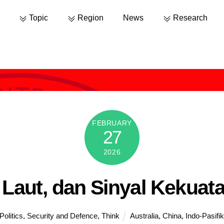
Topic
Region
News
Research
FEBRUARY
27
2026
 Laut, dan Sinyal Kekuata
Politics
,
Security and Defence
,
Think
Australia
,
China
,
Indo-Pasifik