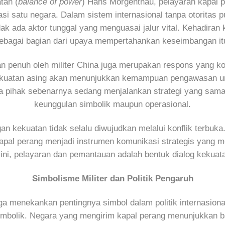
tan (
balance of power
) Hans Morgenthau, pelayaran kapal p
nasi satu negara. Dalam sistem internasional tanpa otoritas
dak ada aktor tunggal yang menguasai jalur vital. Kehadiran k
ebagai bagian dari upaya mempertahankan keseimbangan it
an penuh oleh militer China juga merupakan respons yang k
kekuatan asing akan menunjukkan kemampuan pengawasan u
dua pihak sebenarnya sedang menjalankan strategi yang s
keunggulan simbolik maupun operasional.
ekuatan tidak selalu diwujudkan melalui konflik terbuka. Se
i. Kapal perang menjadi instrumen komunikasi strategis ya
ni, pelayaran dan pemantauan adalah bentuk dialog kekuata
Simbolisme Militer dan Politik Pengaruh
menekankan pentingnya simbol dalam politik internasional. K
lai simbolik. Negara yang mengirim kapal perang menunjukka