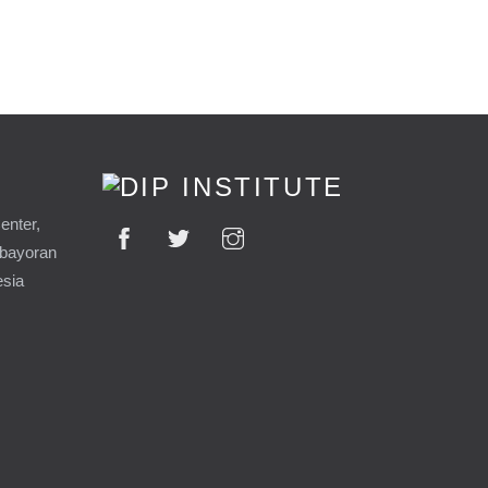
enter,
ebayoran
esia
9