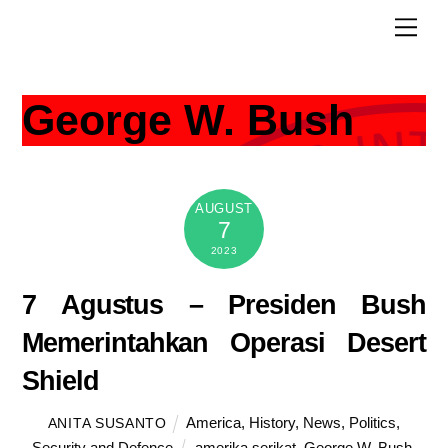
Skip
Men
to
content
George W. Bush
AUGUST
7
2023
7 Agustus – Presiden Bush
Memerintahkan Operasi Desert
Shield
America
,
History
,
News
,
Politics
,
ANITA SUSANTO
Security and Defence
amerika serikat
,
George W. Bush
,