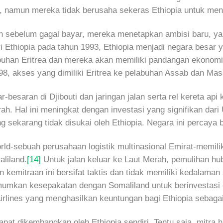
, namun mereka tidak berusaha sekeras Ethiopia untuk mengu
 sebelum gagal bayar, mereka menetapkan ambisi baru, yai
i Ethiopia pada tahun 1993, Ethiopia menjadi negara besar 
han Eritrea dan mereka akan memiliki pandangan ekonomi y
98, akses yang dimiliki Eritrea ke pelabuhan Assab dan Mas
ar-besaran di Djibouti dan jaringan jalan serta rel kereta a
rah. Hal ini meningkat dengan investasi yang signifikan dari
ang sekarang tidak disukai oleh Ethiopia. Negara ini percay
rld-sebuah perusahaan logistik multinasional Emirat-memil
liland.
[14]
Untuk jalan keluar ke Laut Merah, pemulihan hu
emitraan ini bersifat taktis dan tidak memiliki kedalaman s
ngumumkan kesepakatan dengan Somaliland untuk berinvesta
Airlines yang menghasilkan keuntungan bagi Ethiopia sebag
pat dikembangkan oleh Ethiopia sendiri. Tentu saja, mitra