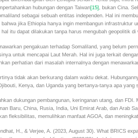
mempertahankan hubungan dengan Taiwan
[15]
, bukan Cina. Se
omaliland sebagai sebuah entitas independen. Hal ini me
as bahwa jika Ethiopia hanya ingin membangun infrastruktur
al itu dapat dilakukan tanpa harus mengubah geopolitik di 
nawarkan pengakuan terhadap Somaliland, yang belum pernah 
nya untuk mencapai Laut Merah. Hal ini juga terkait dengan
hkan perhatian dari masalah internalnya dengan menawarkan
ertinya tidak akan berkurang dalam waktu dekat. Hubungann
ibouti, Kenya, dan Uganda yang bertanya-tanya apa yang s
butuhkan dukungan pembangunan, keringanan utang, dan FD
Baru, China, Rusia, India, Uni Emirat Arab, dan Arab Sau
an fleksibilitas, memulihkan manfaat AGOA, dan meningk
ndhat, H., & Verjee, A. (2023, August 30). What BRICS exp