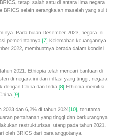
RICS, tetapi salah satu di antara lima negara
e BRICS selain serangkaian masalah yang sulit
minya. Pada bulan Desember 2023, negara ini
asi pemerintahnya.
[7]
Kelemahan keuangannya
mber 2022, membuatnya berada dalam kondisi
ahun 2021, Ethiopia telah mencari bantuan di
n di negara ini dan inflasi yang tinggi, negara
k dengan China dan India.
[8]
Ethiopia memiliki
China.
[9]
 2023 dan 6,2% di tahun 2024
[10]
, terutama
luaran pertahanan yang tinggi dan berkurangnya
lakukan restrukturisasi utang pada tahun 2021,
ari oleh BRICS dari para anggotanya.