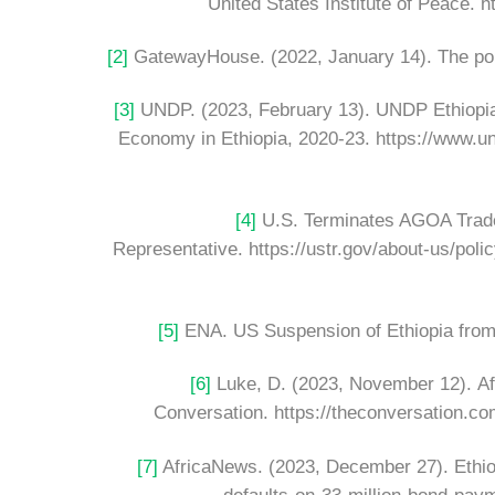
United States Institute of Peace.
[2]
GatewayHouse. (2022, January 14). The poli
[3]
UNDP. (2023, February 13). UNDP Ethiopia 
Economy in Ethiopia, 2020-23. https://www.und
[4]
U.S. Terminates AGOA Trade 
Representative. https://ustr.gov/about-us/pol
[5]
ENA. US Suspension of Ethiopia from
[6]
Luke, D. (2023, November 12). Afr
Conversation. https://theconversation.co
[7]
AfricaNews. (2023, December 27). Ethiop