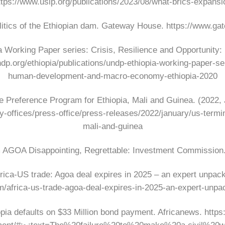
 https://www.usip.org/publications/2023/08/what-brics-expa
tics of the Ethiopian dam. Gateway House. https://www.gate
Working Paper series: Crisis, Resilience and Opportunity
p.org/ethiopia/publications/undp-ethiopia-working-paper-ser
human-development-and-macro-economy-ethiopia-2020
Preference Program for Ethiopia, Mali and Guinea. (2022, 
icy-offices/press-office/press-releases/2022/january/us-term
mali-and-guinea
 AGOA Disappointing, Regrettable: Investment Commission.
ica-US trade: Agoa deal expires in 2025 – an expert unpack
m/africa-us-trade-agoa-deal-expires-in-2025-an-expert-unp
ia defaults on $33 Million bond payment. Africanews. https