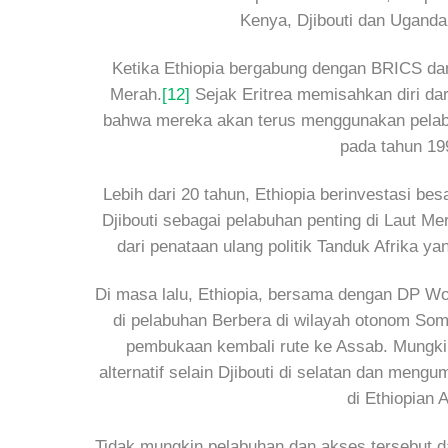
Kenya, Djibouti dan Uganda
Ketika Ethiopia bergabung dengan BRICS dan
Merah.
[12]
Sejak Eritrea memisahkan diri dar
bahwa mereka akan terus menggunakan pelabu
pada tahun 19
Lebih dari 20 tahun, Ethiopia berinvestasi bes
Djibouti sebagai pelabuhan penting di Laut Me
dari penataan ulang politik Tanduk Afrika y
Di masa lalu, Ethiopia, bersama dengan DP Wo
di pelabuhan Berbera di wilayah otonom Soma
pembukaan kembali rute ke Assab. Mungkin k
alternatif selain Djibouti di selatan dan me
di Ethiopian 
Tidak mungkin pelabuhan dan akses tersebut da