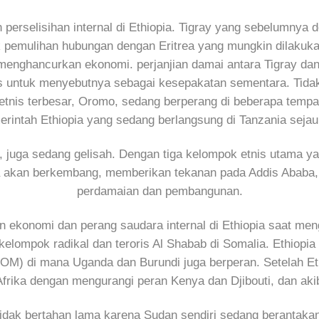
 perselisihan internal di Ethiopia. Tigray yang sebelumnya
 pemulihan hubungan dengan Eritrea yang mungkin dilakuk
g menghancurkan ekonomi. perjanjian damai antara Tigray d
 untuk menyebutnya sebagai kesepakatan sementara. Tidak 
k etnis terbesar, Oromo, sedang berperang di beberapa temp
ntah Ethiopia yang sedang berlangsung di Tanzania sejauh
 juga sedang gelisah. Dengan tiga kelompok etnis utama ya
 akan berkembang, memberikan tekanan pada Addis Ababa, 
perdamaian dan pembangunan.
onomi dan perang saudara internal di Ethiopia saat mengak
kelompok radikal dan teroris Al Shabab di Somalia. Ethiopi
OM) di mana Uganda dan Burundi juga berperan. Setelah Eth
frika dengan mengurangi peran Kenya dan Djibouti, dan aki
tidak bertahan lama karena Sudan sendiri sedang berantakan. 