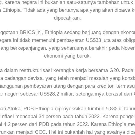
, karena negara ini bukanlah satu-satunya tambahan untuk B
h Ethiopia. Tidak ada yang bertanya apa yang akan dibawa k
dipecahkan.
nggotaan BRICS ini, Ethiopia sedang berjuang dengan ekono
Negara ini tidak memenuhi pembayaran US$33 juta atas oblig
yang berkepanjangan, yang seharusnya berakhir pada Nove
ekonomi yang buruk.
dalam restrukturisasi kerangka kerja bersama G20. Pada t
 cadangan devisa, yang telah menjadi masalah yang konsiste
enangguhan pembayaran utang dengan para kreditor, termasu
ar negeri sebesar US$28,2 miliar, setengahnya berasal dari 
 Afrika, PDB Ethiopia diproyeksikan tumbuh 5,8% di tahun
. Inflasi mencapai 34 persen pada tahun 2022. Karena penge
i 4,2 persen dari PDB pada tahun 2022. Karena Ethiopia me
urunkan menjadi CCC. Hal ini bukanlah hal yang awalnya dic