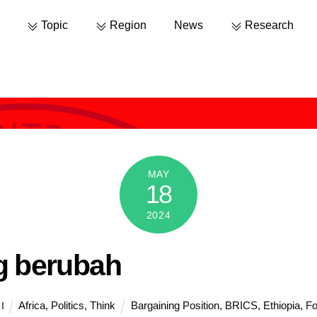
Topic
Region
News
Research
MAY
18
2024
g berubah
Africa
,
Politics
,
Think
Bargaining Position
,
BRICS
,
Ethiopia
,
Fo
I