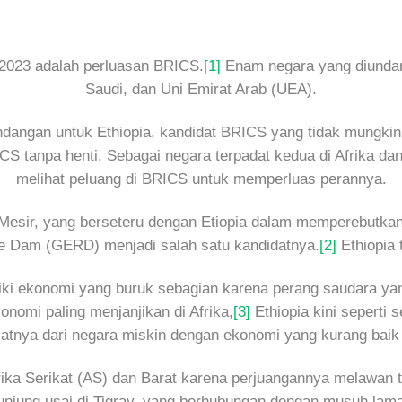
n 2023 adalah perluasan BRICS.
[1]
Enam negara yang diundang 
Saudi, dan Uni Emirat Arab (UEA).
angan untuk Ethiopia, kandidat BRICS yang tidak mungkin. 
S tanpa henti. Sebagai negara terpadat kedua di Afrika dan
melihat peluang di BRICS untuk memperluas perannya.
Mesir, yang berseteru dengan Etiopia dalam memperebutkan
e Dam (GERD) menjadi salah satu kandidatnya.
[2]
Ethiopia 
iliki ekonomi yang buruk sebagian karena perang saudara y
onomi paling menjanjikan di Afrika,
[3]
Ethiopia kini seperti
tnya dari negara miskin dengan ekonomi yang kurang baik da
a Serikat (AS) dan Barat karena perjuangannya melawan te
kunjung usai di Tigray, yang berhubungan dengan musuh lam