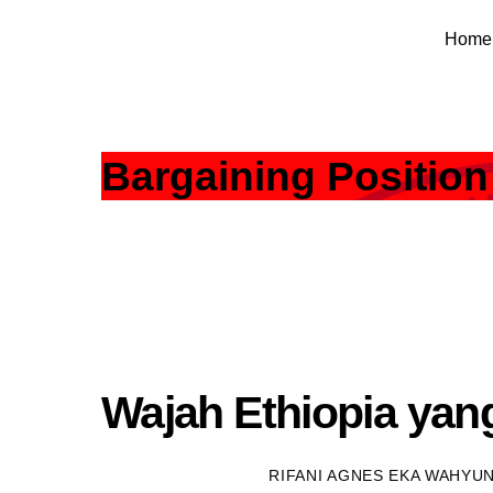
Skip
Home
to
content
Bargaining Position
Wajah Ethiopia yan
RIFANI AGNES EKA WAHYUN