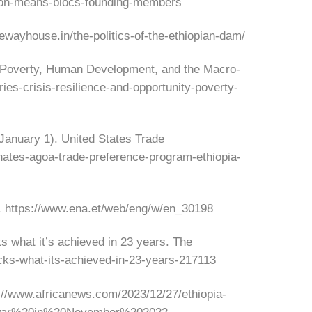
nsion-means-blocs-founding-members
wayhouse.in/the-politics-of-the-ethiopian-dam/
: Poverty, Human Development, and the Macro-
ies-crisis-resilience-and-opportunity-poverty-
January 1). United States Trade
inates-agoa-trade-preference-program-ethiopia-
 https://www.ena.et/web/eng/w/en_30198
s what it’s achieved in 23 years. The
acks-what-its-achieved-in-23-years-217113
://www.africanews.com/2023/12/27/ethiopia-