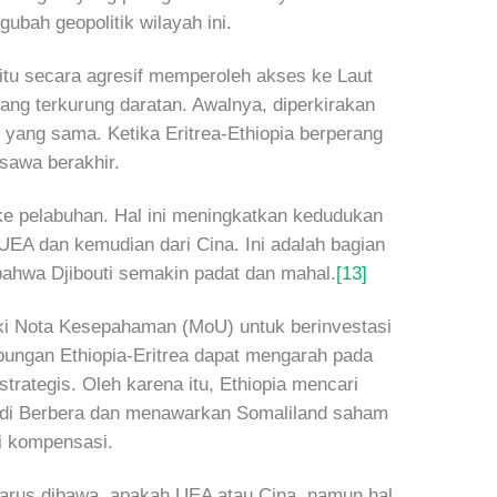
bah geopolitik wilayah ini.
tu secara agresif memperoleh akses ke Laut
yang terkurung daratan. Awalnya, diperkirakan
ang sama. Ketika Eritrea-Ethiopia berperang
sawa berakhir.
pi ke pelabuhan. Hal ini meningkatkan kedudukan
 UEA dan kemudian dari Cina. Ini adalah bagian
a bahwa Djibouti semakin padat dan mahal.
[13]
iki Nota Kesepahaman (MoU) untuk berinvestasi
bungan Ethiopia-Eritrea dapat mengarah pada
trategis. Oleh karena itu, Ethiopia mencari
si di Berbera dan menawarkan Somaliland saham
ai kompensasi.
 harus dibawa, apakah UEA atau Cina, namun hal