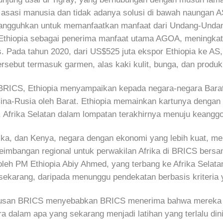
asasi manusia dan tidak adanya solusi di bawah naungan 
ditangguhkan untuk memanfaatkan manfaat dari Undang-Und
thiopia sebagai penerima manfaat utama AGOA, meningkat
. Pada tahun 2020, dari US$525 juta ekspor Ethiopia ke AS,
ersebut termasuk garmen, alas kaki kulit, bunga, dan produk
RICS, Ethiopia menyampaikan kepada negara-negara Barat 
na-Rusia oleh Barat. Ethiopia memainkan kartunya dengan
, Afrika Selatan dalam lompatan terakhirnya menuju keanggo
frika, dan Kenya, negara dengan ekonomi yang lebih kuat, me
angan regional untuk perwakilan Afrika di BRICS bersama
oleh PM Ethiopia Abiy Ahmed, yang terbang ke Afrika Sela
n sekarang, daripada menunggu pendekatan berbasis kriter
tusan BRICS menyebabkan BRICS menerima bahwa mereka aka
dalam apa yang sekarang menjadi latihan yang terlalu dini