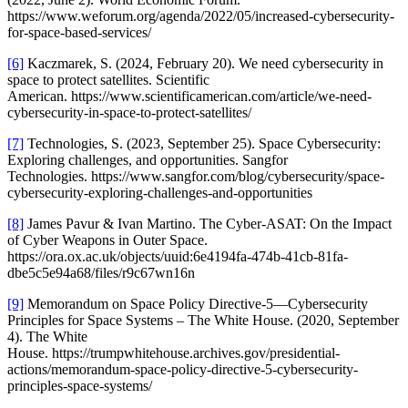
https://www.weforum.org/agenda/2022/05/increased-cybersecurity-
for-space-based-services/
[6]
Kaczmarek, S. (2024, February 20). We need cybersecurity in
space to protect satellites. Scientific
American. https://www.scientificamerican.com/article/we-need-
cybersecurity-in-space-to-protect-satellites/
[7]
Technologies, S. (2023, September 25). Space Cybersecurity:
Exploring challenges, and opportunities. Sangfor
Technologies. https://www.sangfor.com/blog/cybersecurity/space-
cybersecurity-exploring-challenges-and-opportunities
[8]
James Pavur & Ivan Martino. The Cyber-ASAT: On the Impact
of Cyber Weapons in Outer Space.
https://ora.ox.ac.uk/objects/uuid:6e4194fa-474b-41cb-81fa-
dbe5c5e94a68/files/r9c67wn16n
[9]
Memorandum on Space Policy Directive-5—Cybersecurity
Principles for Space Systems – The White House. (2020, September
4). The White
House. https://trumpwhitehouse.archives.gov/presidential-
actions/memorandum-space-policy-directive-5-cybersecurity-
principles-space-systems/