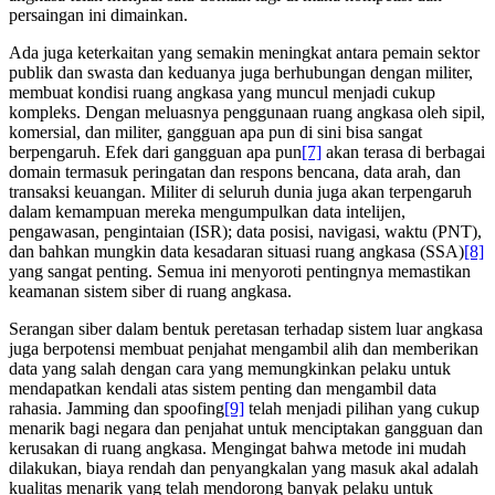
persaingan ini dimainkan.
Ada juga keterkaitan yang semakin meningkat antara pemain sektor
publik dan swasta dan keduanya juga berhubungan dengan militer,
membuat kondisi ruang angkasa yang muncul menjadi cukup
kompleks. Dengan meluasnya penggunaan ruang angkasa oleh sipil,
komersial, dan militer, gangguan apa pun di sini bisa sangat
berpengaruh. Efek dari gangguan apa pun
[7]
akan terasa di berbagai
domain termasuk peringatan dan respons bencana, data arah, dan
transaksi keuangan. Militer di seluruh dunia juga akan terpengaruh
dalam kemampuan mereka mengumpulkan data intelijen,
pengawasan, pengintaian (ISR); data posisi, navigasi, waktu (PNT),
dan bahkan mungkin data kesadaran situasi ruang angkasa (SSA)
[8]
yang sangat penting. Semua ini menyoroti pentingnya memastikan
keamanan sistem siber di ruang angkasa.
Serangan siber dalam bentuk peretasan terhadap sistem luar angkasa
juga berpotensi membuat penjahat mengambil alih dan memberikan
data yang salah dengan cara yang memungkinkan pelaku untuk
mendapatkan kendali atas sistem penting dan mengambil data
rahasia. Jamming dan spoofing
[9]
telah menjadi pilihan yang cukup
menarik bagi negara dan penjahat untuk menciptakan gangguan dan
kerusakan di ruang angkasa. Mengingat bahwa metode ini mudah
dilakukan, biaya rendah dan penyangkalan yang masuk akal adalah
kualitas menarik yang telah mendorong banyak pelaku untuk