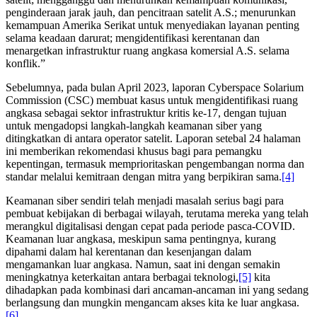
penginderaan jarak jauh, dan pencitraan satelit A.S.; menurunkan
kemampuan Amerika Serikat untuk menyediakan layanan penting
selama keadaan darurat; mengidentifikasi kerentanan dan
menargetkan infrastruktur ruang angkasa komersial A.S. selama
konflik.”
Sebelumnya, pada bulan April 2023, laporan Cyberspace Solarium
Commission (CSC) membuat kasus untuk mengidentifikasi ruang
angkasa sebagai sektor infrastruktur kritis ke-17, dengan tujuan
untuk mengadopsi langkah-langkah keamanan siber yang
ditingkatkan di antara operator satelit. Laporan setebal 24 halaman
ini memberikan rekomendasi khusus bagi para pemangku
kepentingan, termasuk memprioritaskan pengembangan norma dan
standar melalui kemitraan dengan mitra yang berpikiran sama.
[4]
Keamanan siber sendiri telah menjadi masalah serius bagi para
pembuat kebijakan di berbagai wilayah, terutama mereka yang telah
merangkul digitalisasi dengan cepat pada periode pasca-COVID.
Keamanan luar angkasa, meskipun sama pentingnya, kurang
dipahami dalam hal kerentanan dan kesenjangan dalam
mengamankan luar angkasa. Namun, saat ini dengan semakin
meningkatnya keterkaitan antara berbagai teknologi,
[5]
kita
dihadapkan pada kombinasi dari ancaman-ancaman ini yang sedang
berlangsung dan mungkin mengancam akses kita ke luar angkasa.
[6]