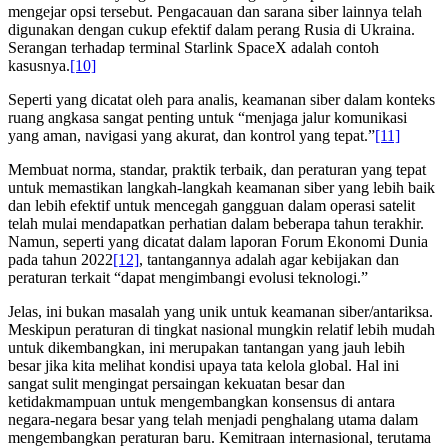
mengejar opsi tersebut. Pengacauan dan sarana siber lainnya telah
digunakan dengan cukup efektif dalam perang Rusia di Ukraina.
Serangan terhadap terminal Starlink SpaceX adalah contoh
kasusnya.
[10]
Seperti yang dicatat oleh para analis, keamanan siber dalam konteks
ruang angkasa sangat penting untuk “menjaga jalur komunikasi
yang aman, navigasi yang akurat, dan kontrol yang tepat.”
[11]
Membuat norma, standar, praktik terbaik, dan peraturan yang tepat
untuk memastikan langkah-langkah keamanan siber yang lebih baik
dan lebih efektif untuk mencegah gangguan dalam operasi satelit
telah mulai mendapatkan perhatian dalam beberapa tahun terakhir.
Namun, seperti yang dicatat dalam laporan Forum Ekonomi Dunia
pada tahun 2022
[12]
, tantangannya adalah agar kebijakan dan
peraturan terkait “dapat mengimbangi evolusi teknologi.”
Jelas, ini bukan masalah yang unik untuk keamanan siber/antariksa.
Meskipun peraturan di tingkat nasional mungkin relatif lebih mudah
untuk dikembangkan, ini merupakan tantangan yang jauh lebih
besar jika kita melihat kondisi upaya tata kelola global. Hal ini
sangat sulit mengingat persaingan kekuatan besar dan
ketidakmampuan untuk mengembangkan konsensus di antara
negara-negara besar yang telah menjadi penghalang utama dalam
mengembangkan peraturan baru. Kemitraan internasional, terutama