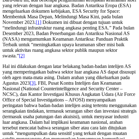
yang relevan dengan luar angkasa. Badan Antariksa Eropa (ESA)
mengeluarkan dokumen kebijakan, ESA Security for Space:
Membentuk Masa Depan, Melindungi Masa Kini, pada bulan
November 2023.
[1]
Dokumen ini dibuat dengan tujuan untuk
“melindungi infrastruktur ruang angkasa penting ESA.” Pada bulan
Desember 2023, Badan Penerbangan dan Antariksa Nasional AS
(NASA) mengumumkan Keamanan Antariksa: Panduan Praktik
Terbaik untuk “meningkatkan upaya keamanan siber misi baik
untuk aktivitas ruang angkasa sektor publik maupun sektor
swasta.”
[2]
Hal ini dilakukan dengan latar belakang badan-badan intelijen AS
yang memperingatkan bahwa sektor luar angkasa AS dapat disusupi
oleh agen mata-mata asing. Dalam arahan yang dikeluarkan pada
Agustus 2023
[3]
, FBI, Pusat Kontra Intelijen dan Keamanan
Nasional (National Counterintelligence and Security Center –
NCSC), dan Kantor Investigasi Khusus Angkatan Udara (Air Force
Office of Special Investigations – AFOSI) menyampaikan
peringatan bahwa badan-badan intelijen asing tertentu menggunakan
serangkaian tindakan, termasuk serangan siber dan investasi strategis
(termasuk usaha patungan dan akuisisi), untuk menyasar industri
luar angkasa. Dalam hal implikasi keamanan nasional, arahan
tersebut mencatat bahwa serangan siber atau cara lain ditujukan
untuk “mengumpulkan data sensitif yang terkait dengan muatan
satelit; mengganggu dan menurunkan kemampuan komunikasi,