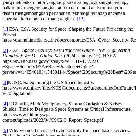
yang melibatkan mitra yang berpikiran sama, juga sangat penting,
baik untuk mengembangkan aturan dan tindakan baru maupun
dalam mengembangkan pertahanan teknologi terhadap ancaman
siber dan kerentanan di ruang angkasa.
[13]
[1]
ESA. ESA Security for Space: Shaping the Future Protecting the
Present.
https://esamultimedia.esa.int/docs/corporate/ESA_Cyber_Security_R
[2]
7.22 – Space Security: Best Practices Guide – SW Engineering
Handbook Ver D – Global Site
. (2024, January 19). NASA.
https://swehb.nasa.gov/display/SWEHBVD/7.22+-
+Space+Security%3A+Best+Practices+Guide?
preview=/146540183/154501144/Space%20Security%20Best%20
[3]
NCSC. Safeguarding the US Space Industry.
https://www.dni.gov/files/NCSC/documents/SafeguardingOurF
%20Digital.pdf
[4]
F.Cilluffo, Mark Montgomery, Sharon Cardashm & Kelsey
Shields. Time to Designate Space Systems as Critical Infrastructure.
https://www.fdd.org/wp-
content/uploads/2023/04/CSC2.0_Report_Space.pdf
[5]
Why we need increased cybersecurity for space-based services.
(2022, June 2). World Economic Forum.