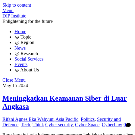
Skip to content
Menu
DIP Institute
Enlightening for the future
Home
Topic
Region
News
Research
Social Services
Events
About Us
Close Menu
May
15
2024
Meningkatkan Keamanan Siber di Luar
Angkasa
Rifani Agnes Eka Wahyuni
Asia Pacific
,
Politics
,
Security and
Defence
,
Tech
,
Think
Cyber security
,
Cyber Space
,
CyberLaw
0
Baru-baru ini, ada beberapa pengumuman kebijakan keamanan siber