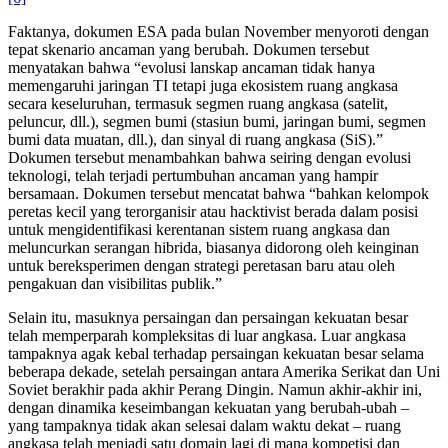
Faktanya, dokumen ESA pada bulan November menyoroti dengan
tepat skenario ancaman yang berubah. Dokumen tersebut
menyatakan bahwa “evolusi lanskap ancaman tidak hanya
memengaruhi jaringan TI tetapi juga ekosistem ruang angkasa
secara keseluruhan, termasuk segmen ruang angkasa (satelit,
peluncur, dll.), segmen bumi (stasiun bumi, jaringan bumi, segmen
bumi data muatan, dll.), dan sinyal di ruang angkasa (SiS).”
Dokumen tersebut menambahkan bahwa seiring dengan evolusi
teknologi, telah terjadi pertumbuhan ancaman yang hampir
bersamaan. Dokumen tersebut mencatat bahwa “bahkan kelompok
peretas kecil yang terorganisir atau hacktivist berada dalam posisi
untuk mengidentifikasi kerentanan sistem ruang angkasa dan
meluncurkan serangan hibrida, biasanya didorong oleh keinginan
untuk bereksperimen dengan strategi peretasan baru atau oleh
pengakuan dan visibilitas publik.”
Selain itu, masuknya persaingan dan persaingan kekuatan besar
telah memperparah kompleksitas di luar angkasa. Luar angkasa
tampaknya agak kebal terhadap persaingan kekuatan besar selama
beberapa dekade, setelah persaingan antara Amerika Serikat dan Uni
Soviet berakhir pada akhir Perang Dingin. Namun akhir-akhir ini,
dengan dinamika keseimbangan kekuatan yang berubah-ubah –
yang tampaknya tidak akan selesai dalam waktu dekat – ruang
angkasa telah menjadi satu domain lagi di mana kompetisi dan