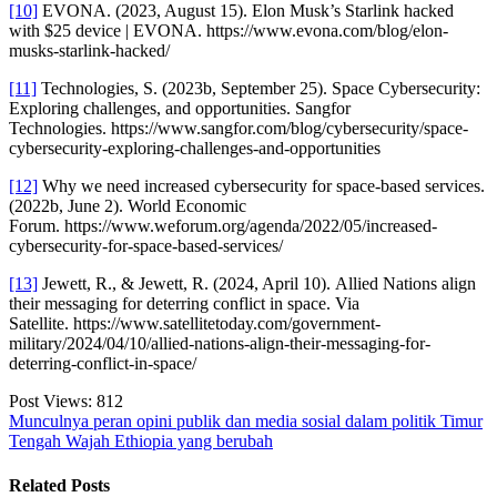
[10]
EVONA. (2023, August 15). Elon Musk’s Starlink hacked
with $25 device | EVONA. https://www.evona.com/blog/elon-
musks-starlink-hacked/
[11]
Technologies, S. (2023b, September 25). Space Cybersecurity:
Exploring challenges, and opportunities. Sangfor
Technologies. https://www.sangfor.com/blog/cybersecurity/space-
cybersecurity-exploring-challenges-and-opportunities
[12]
Why we need increased cybersecurity for space-based services.
(2022b, June 2). World Economic
Forum. https://www.weforum.org/agenda/2022/05/increased-
cybersecurity-for-space-based-services/
[13]
Jewett, R., & Jewett, R. (2024, April 10). Allied Nations align
their messaging for deterring conflict in space. Via
Satellite. https://www.satellitetoday.com/government-
military/2024/04/10/allied-nations-align-their-messaging-for-
deterring-conflict-in-space/
Post Views:
812
Munculnya peran opini publik dan media sosial dalam politik Timur
Tengah
Wajah Ethiopia yang berubah
Related Posts