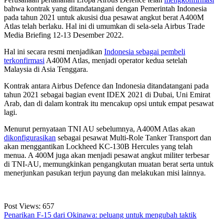
bahwa kontrak yang ditandatangani dengan Pemerintah Indonesia
pada tahun 2021 untuk akusisi dua pesawat angkut berat A400M
Atlas telah berlaku. Hal ini di umumkan di sela-sela Airbus Trade
Media Briefing 12-13 Desember 2022.
Hal ini secara resmi menjadikan
Indonesia sebagai pembeli
terkonfirmasi
A400M Atlas, menjadi operator kedua setelah
Malaysia di Asia Tenggara.
Kontrak antara Airbus Defence dan Indonesia ditandatangani pada
tahun 2021 sebagai bagian event IDEX 2021 di Dubai, Uni Emirat
Arab, dan di dalam kontrak itu mencakup opsi untuk empat pesawat
lagi.
Menurut pernyataan TNI AU sebelumnya, A400M Atlas akan
dikonfigurasikan
sebagai pesawat Multi-Role Tanker Transport dan
akan menggantikan Lockheed KC-130B Hercules yang telah
menua. A 400M juga akan menjadi pesawat angkut militer terbesar
di TNI-AU, memungkinkan pengangkutan muatan berat serta untuk
menerjunkan pasukan terjun payung dan melakukan misi lainnya.
Post Views:
657
Penarikan F-15 dari Okinawa: peluang untuk mengubah taktik