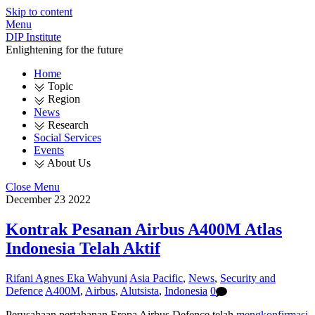
Skip to content
Menu
DIP Institute
Enlightening for the future
Home
Topic
Region
News
Research
Social Services
Events
About Us
Close Menu
December
23
2022
Kontrak Pesanan Airbus A400M Atlas
Indonesia Telah Aktif
Rifani Agnes Eka Wahyuni
Asia Pacific
,
News
,
Security and
Defence
A400M
,
Airbus
,
Alutsista
,
Indonesia
0
Perusahaan pertahanan Eropa Airbus Defence telah
mengkonfirmasi