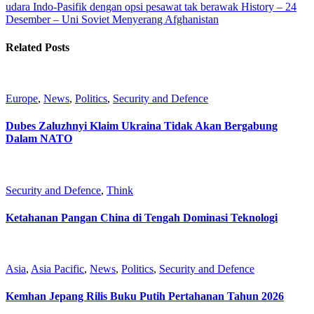
udara Indo-Pasifik dengan opsi pesawat tak berawak
History – 24
Desember – Uni Soviet Menyerang Afghanistan
Related Posts
Europe
,
News
,
Politics
,
Security and Defence
Dubes Zaluzhnyi Klaim Ukraina Tidak Akan Bergabung
Dalam NATO
Security and Defence
,
Think
Ketahanan Pangan China di Tengah Dominasi Teknologi
Asia
,
Asia Pacific
,
News
,
Politics
,
Security and Defence
Kemhan Jepang Rilis Buku Putih Pertahanan Tahun 2026