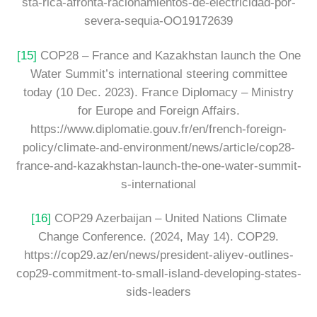
sta-rica-afronta-racionamientos-de-electricidad-por-
severa-sequia-OO19172639
[15]
COP28 – France and Kazakhstan launch the One
Water Summit’s international steering committee
today (10 Dec. 2023). France Diplomacy – Ministry
for Europe and Foreign Affairs.
https://www.diplomatie.gouv.fr/en/french-foreign-
policy/climate-and-environment/news/article/cop28-
france-and-kazakhstan-launch-the-one-water-summit-
s-international
[16]
COP29 Azerbaijan – United Nations Climate
Change Conference. (2024, May 14). COP29.
https://cop29.az/en/news/president-aliyev-outlines-
cop29-commitment-to-small-island-developing-states-
sids-leaders