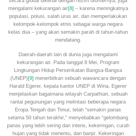
secara global dikenal dengan rezim otoriternya, juga
mengalami kekurangan air
[8]
– karena meningkatnya
populasi, polusi, salah urus air, dan memperlakukan
kelompok-kelompok etnis sebagai warga negara
kelas dua – yang akan semakin parah di tahun-tahun
mendatang.
Daerah-daerah lain di dunia juga mengalami
kekurangan air. Pada tanggal 8 Mei, Program
Lingkungan Hidup Perserikatan Bangsa-Bangsa
(UNEP)
[9]
menerbitkan sebuah wawancara dengan
Harald Egerer, kepala kantor UNEP di Wina. Egerer
menjelaskan bagaimana wilayah Carpathian, sebuah
rantai pegunungan yang melintasi beberapa negara
Eropa Tengah dan Timur, telah “semakin panas
selama 50 tahun terakhir,” menyebabkan “gelombang
panas yang lebih sering dan intens, kekeringan, curah
hujan yang tidak menentu, dan banjir. Kekeringan