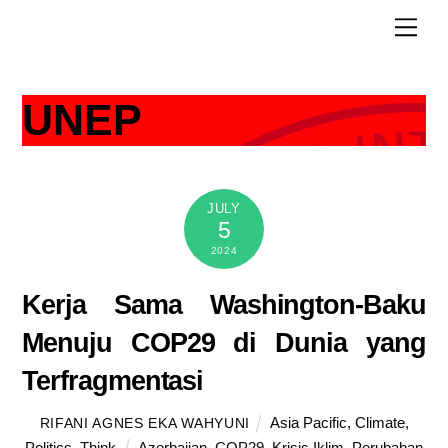
Skip
Men
to
content
UNEP
JULY
5
2024
Kerja Sama Washington-Baku
Menuju COP29 di Dunia yang
Terfragmentasi
Asia Pacific
,
Climate
,
RIFANI AGNES EKA WAHYUNI
Politics
,
Think
Azerbaijan
,
COP29
,
Krisis Iklim
,
Perubahan