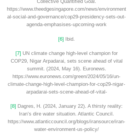
Collective Quantified Goal.
https://www.theedgesingapore.com/news/environment
al-social-and-governance/cop29-presidency-sets-out-
agenda-emphasises-upcoming-work
[6]
Ibid.
[7]
UN climate change high-level champion for
COP29, Nigar Arpadarai, sets scene ahead of vital
summit. (2024, May 16). Euronews.
https://www.euronews.com/green/2024/05/16/un-
climate-change-high-level-champion-for-cop29-nigar-
arpadarai-sets-scene-ahead-of-vital-
[8]
Dagres, H. (2024, January 22). A thirsty reality:
Iran’s dire water situation. Atlantic Council.
https://www.atlanticcouncil.org/blogs/iransource/iran-
water-environment-us-policy/