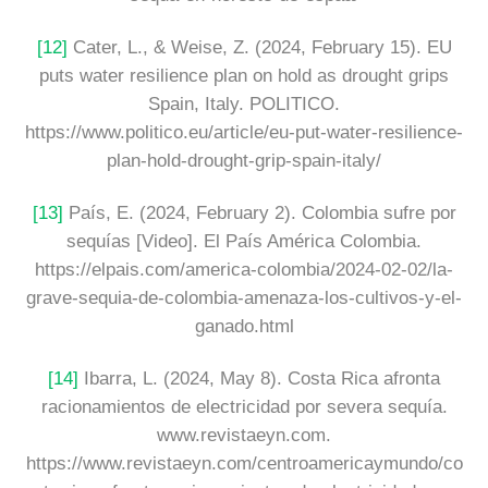
[12]
Cater, L., & Weise, Z. (2024, February 15). EU
puts water resilience plan on hold as drought grips
Spain, Italy. POLITICO.
https://www.politico.eu/article/eu-put-water-resilience-
plan-hold-drought-grip-spain-italy/
[13]
País, E. (2024, February 2). Colombia sufre por
sequías [Video]. El País América Colombia.
https://elpais.com/america-colombia/2024-02-02/la-
grave-sequia-de-colombia-amenaza-los-cultivos-y-el-
ganado.html
[14]
Ibarra, L. (2024, May 8). Costa Rica afronta
racionamientos de electricidad por severa sequía.
www.revistaeyn.com.
https://www.revistaeyn.com/centroamericaymundo/co