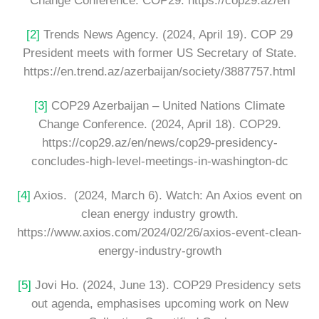
Change Conference. COP29. https://cop29.az/en
[2]
Trends News Agency. (2024, April 19). COP 29
President meets with former US Secretary of State.
https://en.trend.az/azerbaijan/society/3887757.html
[3]
COP29 Azerbaijan – United Nations Climate
Change Conference. (2024, April 18). COP29.
https://cop29.az/en/news/cop29-presidency-
concludes-high-level-meetings-in-washington-dc
[4]
Axios. (2024, March 6). Watch: An Axios event on
clean energy industry growth.
https://www.axios.com/2024/02/26/axios-event-clean-
energy-industry-growth
[5]
Jovi Ho. (2024, June 13). COP29 Presidency sets
out agenda, emphasises upcoming work on New