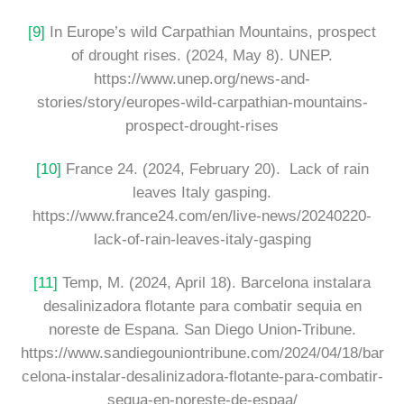
[9]
In Europe’s wild Carpathian Mountains, prospect
of drought rises. (2024, May 8). UNEP.
https://www.unep.org/news-and-
stories/story/europes-wild-carpathian-mountains-
prospect-drought-rises
[10]
France 24. (2024, February 20). Lack of rain
leaves Italy gasping.
https://www.france24.com/en/live-news/20240220-
lack-of-rain-leaves-italy-gasping
[11]
Temp, M. (2024, April 18). Barcelona instalara
desalinizadora flotante para combatir sequia en
noreste de Espana. San Diego Union-Tribune.
https://www.sandiegouniontribune.com/2024/04/18/bar
celona-instalar-desalinizadora-flotante-para-combatir-
sequa-en-noreste-de-espaa/