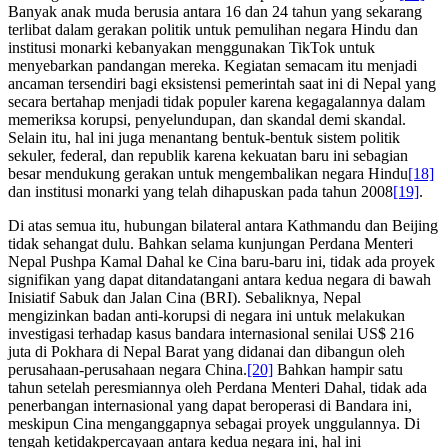
Banyak anak muda berusia antara 16 dan 24 tahun yang sekarang
terlibat dalam gerakan politik untuk pemulihan negara Hindu dan
institusi monarki kebanyakan menggunakan TikTok untuk
menyebarkan pandangan mereka. Kegiatan semacam itu menjadi
ancaman tersendiri bagi eksistensi pemerintah saat ini di Nepal yang
secara bertahap menjadi tidak populer karena kegagalannya dalam
memeriksa korupsi, penyelundupan, dan skandal demi skandal.
Selain itu, hal ini juga menantang bentuk-bentuk sistem politik
sekuler, federal, dan republik karena kekuatan baru ini sebagian
besar mendukung gerakan untuk mengembalikan negara Hindu
[18]
dan institusi monarki yang telah dihapuskan pada tahun 2008
[19]
.
Di atas semua itu, hubungan bilateral antara Kathmandu dan Beijing
tidak sehangat dulu. Bahkan selama kunjungan Perdana Menteri
Nepal Pushpa Kamal Dahal ke Cina baru-baru ini, tidak ada proyek
signifikan yang dapat ditandatangani antara kedua negara di bawah
Inisiatif Sabuk dan Jalan Cina (BRI). Sebaliknya, Nepal
mengizinkan badan anti-korupsi di negara ini untuk melakukan
investigasi terhadap kasus bandara internasional senilai US$ 216
juta di Pokhara di Nepal Barat yang didanai dan dibangun oleh
perusahaan-perusahaan negara China.
[20]
Bahkan hampir satu
tahun setelah peresmiannya oleh Perdana Menteri Dahal, tidak ada
penerbangan internasional yang dapat beroperasi di Bandara ini,
meskipun Cina menganggapnya sebagai proyek unggulannya. Di
tengah ketidakpercayaan antara kedua negara ini, hal ini