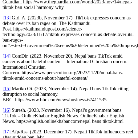
Guardian. https://www.theguardian.com/world/2023/nov/14/nepal-
tiktok-ban-social-harmony-why
[13]
Giri, A. (2023b, November 17). TikTok expresses concern as
debate over its ban rages on. The Kathmandu
Post. https://kathmandupost.com/science-
technology/2023/11/17/tiktok-expresses-concern-as-debate-over-its-
ban-rages-
on#:~:text=Government%20seems%20determined%20to%20impose,
[14]
ComDir. (2023, November 20). Nepal bans TikTok amid
concerns about hateful content – International Christian concern.
International Christian
Concern. https://www.persecution.org/2023/11/20/nepal-bans-
tiktok-amid-concerns-about-hateful-content/
[15]
Mariko Oi. (2023, November 14). Nepal bans TikTok citing
disruption to social harmony.
BBC. https://www.bbc.com/news/business-67411535
[16]
Suresh. (2023, November 16). Nepal’s government bans
TikTok – OnlineKhabar English News. OnlineKhabar English
News. https://english.onlinekhabar.com/nepal-bans-tiktok.html
[17]
Afp/Rss. (2023, December 17). Nepali TikTok influencers reel
after sudden ban. My