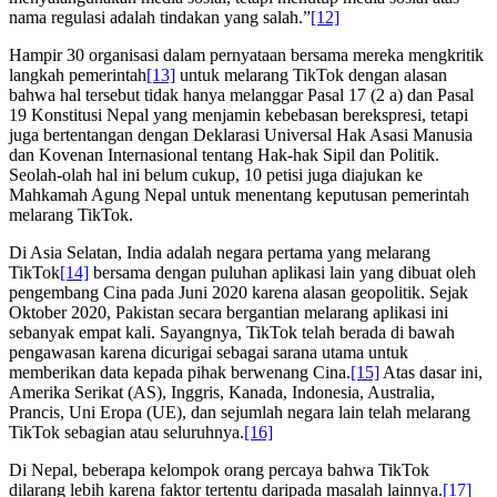
nama regulasi adalah tindakan yang salah.”
[12]
Hampir 30 organisasi dalam pernyataan bersama mereka mengkritik
langkah pemerintah
[13]
untuk melarang TikTok dengan alasan
bahwa hal tersebut tidak hanya melanggar Pasal 17 (2 a) dan Pasal
19 Konstitusi Nepal yang menjamin kebebasan berekspresi, tetapi
juga bertentangan dengan Deklarasi Universal Hak Asasi Manusia
dan Kovenan Internasional tentang Hak-hak Sipil dan Politik.
Seolah-olah hal ini belum cukup, 10 petisi juga diajukan ke
Mahkamah Agung Nepal untuk menentang keputusan pemerintah
melarang TikTok.
Di Asia Selatan, India adalah negara pertama yang melarang
TikTok
[14]
bersama dengan puluhan aplikasi lain yang dibuat oleh
pengembang Cina pada Juni 2020 karena alasan geopolitik. Sejak
Oktober 2020, Pakistan secara bergantian melarang aplikasi ini
sebanyak empat kali. Sayangnya, TikTok telah berada di bawah
pengawasan karena dicurigai sebagai sarana utama untuk
memberikan data kepada pihak berwenang Cina.
[15]
Atas dasar ini,
Amerika Serikat (AS), Inggris, Kanada, Indonesia, Australia,
Prancis, Uni Eropa (UE), dan sejumlah negara lain telah melarang
TikTok sebagian atau seluruhnya.
[16]
Di Nepal, beberapa kelompok orang percaya bahwa TikTok
dilarang lebih karena faktor tertentu daripada masalah lainnya.
[17]