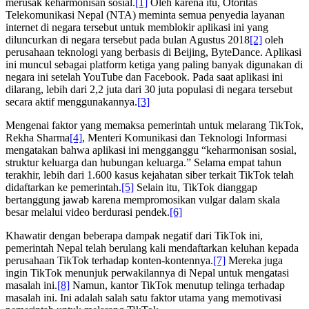
merusak keharmonisan sosial.
[1]
Oleh karena itu, Otoritas
Telekomunikasi Nepal (NTA) meminta semua penyedia layanan
internet di negara tersebut untuk memblokir aplikasi ini yang
diluncurkan di negara tersebut pada bulan Agustus 2018
[2]
oleh
perusahaan teknologi yang berbasis di Beijing, ByteDance. Aplikasi
ini muncul sebagai platform ketiga yang paling banyak digunakan di
negara ini setelah YouTube dan Facebook. Pada saat aplikasi ini
dilarang, lebih dari 2,2 juta dari 30 juta populasi di negara tersebut
secara aktif menggunakannya.
[3]
Mengenai faktor yang memaksa pemerintah untuk melarang TikTok,
Rekha Sharma
[4]
, Menteri Komunikasi dan Teknologi Informasi
mengatakan bahwa aplikasi ini mengganggu “keharmonisan sosial,
struktur keluarga dan hubungan keluarga.” Selama empat tahun
terakhir, lebih dari 1.600 kasus kejahatan siber terkait TikTok telah
didaftarkan ke pemerintah.
[5]
Selain itu, TikTok dianggap
bertanggung jawab karena mempromosikan vulgar dalam skala
besar melalui video berdurasi pendek.
[6]
Khawatir dengan beberapa dampak negatif dari TikTok ini,
pemerintah Nepal telah berulang kali mendaftarkan keluhan kepada
perusahaan TikTok terhadap konten-kontennya.
[7]
Mereka juga
ingin TikTok menunjuk perwakilannya di Nepal untuk mengatasi
masalah ini.
[8]
Namun, kantor TikTok menutup telinga terhadap
masalah ini. Ini adalah salah satu faktor utama yang memotivasi