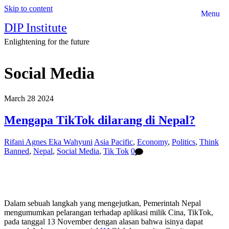
Skip to content
Menu
DIP Institute
Enlightening for the future
Social Media
March
28
2024
Mengapa TikTok dilarang di Nepal?
Rifani Agnes Eka Wahyuni
Asia Pacific
,
Economy
,
Politics
,
Think
Banned
,
Nepal
,
Social Media
,
Tik Tok
0
Dalam sebuah langkah yang mengejutkan, Pemerintah Nepal
mengumumkan pelarangan terhadap aplikasi milik Cina, TikTok,
pada tanggal 13 November dengan alasan bahwa isinya dapat