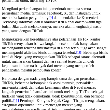
pemerintah untuk melarang TikTok.
Mengikuti perkembangan ini, pemerintah meminta semua
perusahaan media, termasuk Facebook, X, dan Instagram untuk
membuka kantor penghubung
[9]
dan mendaftar ke Kementerian
Teknologi Informasi dan Komunikasi di Nepal dalam waktu tiga
bulan. Jika tidak melakukannya, mereka akan menghadapi nasib
yang sama dengan TikTok.
Mengekspresikan kesedihannya atas pelarangan TikTok, kantor
TikTok menyatakan bahwa langkah tersebut tidak hanya akan
memengaruhi rencana investasinya di Nepal tetapi juga akan sangat
memengaruhi aktivitas bisnis di negara tersebut.
[10]
Beberapa bisnis
kecil di Nepal yang menggunakan TikTok sebagai sarana alternatif
untuk memasarkan barang dan jasa sangat terpengaruh oleh
keputusan ini karena banyak dari mereka yang memperoleh
pendapatan melalui pembuatan konten.
Berbicara dengan nada yang hampir sama dengan perusahaan
TikTok, beberapa kelompok hak asasi manusia, perwakilan
masyarakat sipil, dan pakar keamanan siber di Nepal mencap
langkah pemerintah baru-baru ini untuk melarang TikTok sebagai
tindakan yang tidak demokratis, tidak konstitusional, dan bermotif
politik.
[11]
Pemimpin Kongres Nepal, Gagan Thapa, mengatakan,
“Regulasi diperlukan untuk mencegah mereka yang
menyalahgunakan media sosial, tetapi menutup media sosial atas