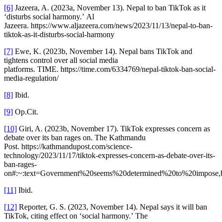
[6]
Jazeera, A. (2023a, November 13). Nepal to ban TikTok as it
‘disturbs social harmony.’ Al
Jazeera. https://www.aljazeera.com/news/2023/11/13/nepal-to-ban-
tiktok-as-it-disturbs-social-harmony
[7]
Ewe, K. (2023b, November 14). Nepal bans TikTok and
tightens control over all social media
platforms. TIME. https://time.com/6334769/nepal-tiktok-ban-social-
media-regulation/
[8]
Ibid.
[9]
Op.Cit.
[10]
Giri, A. (2023b, November 17). TikTok expresses concern as
debate over its ban rages on. The Kathmandu
Post. https://kathmandupost.com/science-
technology/2023/11/17/tiktok-expresses-concern-as-debate-over-its-
ban-rages-
on#:~:text=Government%20seems%20determined%20to%20impose,
[11]
Ibid.
[12]
Reporter, G. S. (2023, November 14). Nepal says it will ban
TikTok, citing effect on ‘social harmony.’ The