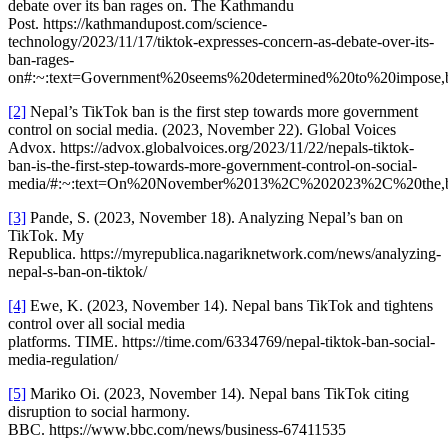
debate over its ban rages on. The Kathmandu
Post. https://kathmandupost.com/science-
technology/2023/11/17/tiktok-expresses-concern-as-debate-over-its-
ban-rages-
on#:~:text=Government%20seems%20determined%20to%20impose,
[2]
Nepal’s TikTok ban is the first step towards more government
control on social media. (2023, November 22). Global Voices
Advox. https://advox.globalvoices.org/2023/11/22/nepals-tiktok-
ban-is-the-first-step-towards-more-government-control-on-social-
media/#:~:text=On%20November%2013%2C%202023%2C%20the,ba
[3]
Pande, S. (2023, November 18). Analyzing Nepal’s ban on
TikTok. My
Republica. https://myrepublica.nagariknetwork.com/news/analyzing-
nepal-s-ban-on-tiktok/
[4]
Ewe, K. (2023, November 14). Nepal bans TikTok and tightens
control over all social media
platforms. TIME. https://time.com/6334769/nepal-tiktok-ban-social-
media-regulation/
[5]
Mariko Oi. (2023, November 14). Nepal bans TikTok citing
disruption to social harmony.
BBC. https://www.bbc.com/news/business-67411535