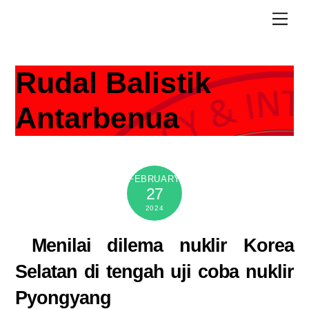
Skip
Men
to
content
Rudal Balistik
Antarbenua
FEBRUARY
27
2024
Menilai dilema nuklir Korea
Selatan di tengah uji coba nuklir
Pyongyang