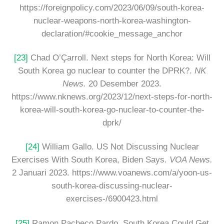
https://foreignpolicy.com/2023/06/09/south-korea-
nuclear-weapons-north-korea-washington-
declaration/#cookie_message_anchor
[23]
Chad O’Çarroll. Next steps for North Korea: Will
South Korea go nuclear to counter the DPRK?.
NK
News.
20 Desember 2023.
https://www.nknews.org/2023/12/next-steps-for-north-
korea-will-south-korea-go-nuclear-to-counter-the-
dprk/
[24]
William Gallo. US Not Discussing Nuclear
Exercises With South Korea, Biden Says.
VOA News.
2 Januari 2023. https://www.voanews.com/a/yoon-us-
south-korea-discussing-nuclear-
exercises-/6900423.html
[25]
Ramon Pacheco Pardo. South Korea Could Get