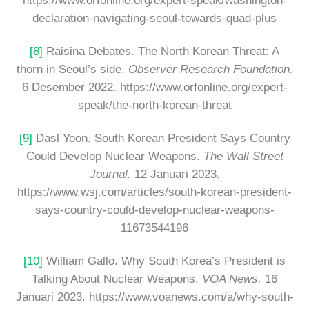
https://www.orfonline.org/expert-speak/washington-
declaration-navigating-seoul-towards-quad-plus
[8]
Raisina Debates. The North Korean Threat: A
thorn in Seoul’s side.
Observer Research Foundation.
6 Desember 2022. https://www.orfonline.org/expert-
speak/the-north-korean-threat
[9]
Dasl Yoon. South Korean President Says Country
Could Develop Nuclear Weapons.
The Wall Street
Journal.
12 Januari 2023.
https://www.wsj.com/articles/south-korean-president-
says-country-could-develop-nuclear-weapons-
11673544196
[10]
William Gallo. Why South Korea’s President is
Talking About Nuclear Weapons.
VOA News.
16
Januari 2023. https://www.voanews.com/a/why-south-