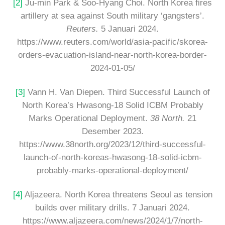
[2]
Ju-min Park & Soo-Hyang Choi. North Korea fires
artillery at sea against South military ‘gangsters’.
Reuters.
5 Januari 2024.
https://www.reuters.com/world/asia-pacific/skorea-
orders-evacuation-island-near-north-korea-border-
2024-01-05/
[3]
Vann H. Van Diepen. Third Successful Launch of
North Korea’s Hwasong-18 Solid ICBM Probably
Marks Operational Deployment.
38 North.
21
Desember 2023.
https://www.38north.org/2023/12/third-successful-
launch-of-north-koreas-hwasong-18-solid-icbm-
probably-marks-operational-deployment/
[4]
Aljazeera. North Korea threatens Seoul as tension
builds over military drills. 7 Januari 2024.
https://www.aljazeera.com/news/2024/1/7/north-