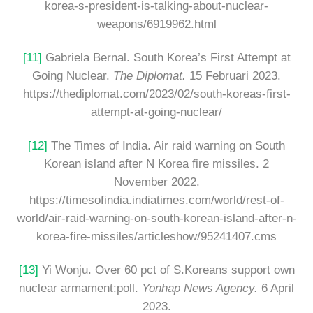
korea-s-president-is-talking-about-nuclear-
weapons/6919962.html
[11]
Gabriela Bernal. South Korea’s First Attempt at
Going Nuclear.
The Diplomat.
15 Februari 2023.
https://thediplomat.com/2023/02/south-koreas-first-
attempt-at-going-nuclear/
[12]
The Times of India. Air raid warning on South
Korean island after N Korea fire missiles. 2
November 2022.
https://timesofindia.indiatimes.com/world/rest-of-
world/air-raid-warning-on-south-korean-island-after-n-
korea-fire-missiles/articleshow/95241407.cms
[13]
Yi Wonju. Over 60 pct of S.Koreans support own
nuclear armament:poll.
Yonhap News Agency.
6 April
2023.