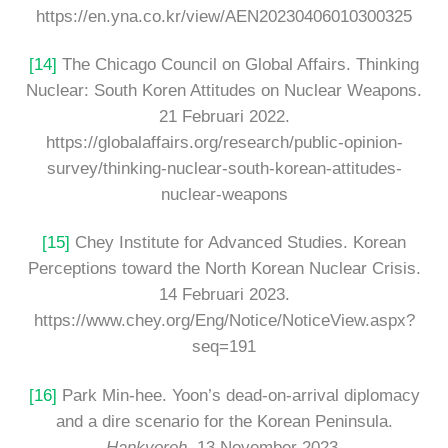
https://en.yna.co.kr/view/AEN20230406010300325
[14]
The Chicago Council on Global Affairs. Thinking
Nuclear: South Koren Attitudes on Nuclear Weapons.
21 Februari 2022.
https://globalaffairs.org/research/public-opinion-
survey/thinking-nuclear-south-korean-attitudes-
nuclear-weapons
[15]
Chey Institute for Advanced Studies. Korean
Perceptions toward the North Korean Nuclear Crisis.
14 Februari 2023.
https://www.chey.org/Eng/Notice/NoticeView.aspx?
seq=191
[16]
Park Min-hee. Yoon’s dead-on-arrival diplomacy
and a dire scenario for the Korean Peninsula.
Hankyoreh.
13 November 2023.