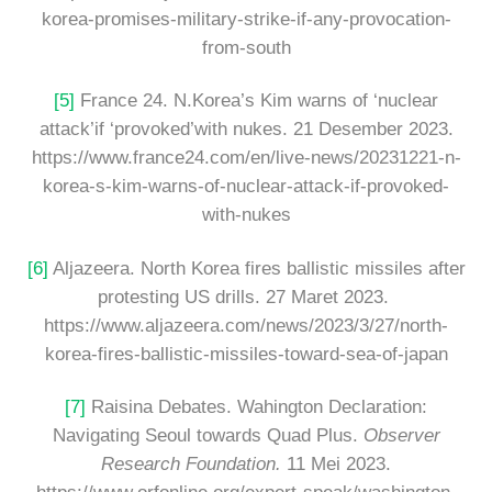
korea-promises-military-strike-if-any-provocation-
from-south
[5]
France 24. N.Korea’s Kim warns of ‘nuclear
attack’if ‘provoked’with nukes. 21 Desember 2023.
https://www.france24.com/en/live-news/20231221-n-
korea-s-kim-warns-of-nuclear-attack-if-provoked-
with-nukes
[6]
Aljazeera. North Korea fires ballistic missiles after
protesting US drills. 27 Maret 2023.
https://www.aljazeera.com/news/2023/3/27/north-
korea-fires-ballistic-missiles-toward-sea-of-japan
[7]
Raisina Debates. Wahington Declaration:
Navigating Seoul towards Quad Plus.
Observer
Research Foundation.
11 Mei 2023.