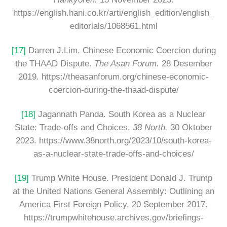
https://english.hani.co.kr/arti/english_edition/english_
editorials/1068561.html
[17]
Darren J.Lim. Chinese Economic Coercion during
the THAAD Dispute.
The Asan Forum.
28 Desember
2019. https://theasanforum.org/chinese-economic-
coercion-during-the-thaad-dispute/
[18]
Jagannath Panda. South Korea as a Nuclear
State: Trade-offs and Choices.
38 North.
30 Oktober
2023. https://www.38north.org/2023/10/south-korea-
as-a-nuclear-state-trade-offs-and-choices/
[19]
Trump White House. President Donald J. Trump
at the United Nations General Assembly: Outlining an
America First Foreign Policy. 20 September 2017.
https://trumpwhitehouse.archives.gov/briefings-