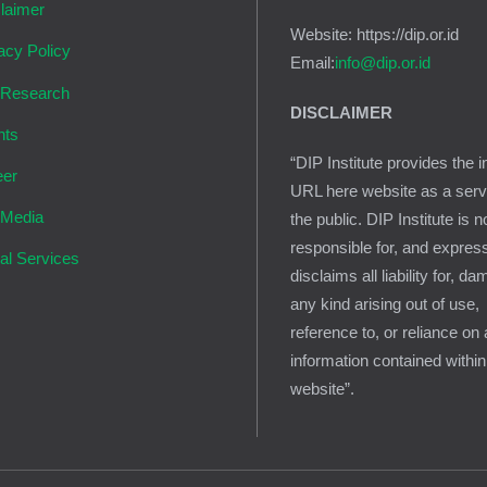
laimer
Website: https://dip.or.id
acy Policy
Email:
info@dip.or.id
 Research
DISCLAIMER
nts
“DIP Institute provides the i
eer
URL here website as a serv
 Media
the public. DIP Institute is n
responsible for, and expres
al Services
disclaims all liability for, d
any kind arising out of use,
reference to, or reliance on
information contained within
website”.