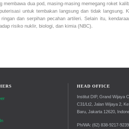
ang membawa dua pod, masing-masing memegang roket ka
uterisasi untuk tembakan langsung dan tidak langsung. Ke
ringan dan serpihan pecahan artileri. Selain itu, kendaraa
ap risiko nuklir, biologi, dan kimia (NBC).
HERS
HEAD OFFICE
Institut DIP, Grand Wijaya C
eer
C31/Lt2, Jalan Wijaya 2, K
g
Baru, Jakarta 12620, Indon
In
Ph/WA: (62) 838-9217-923