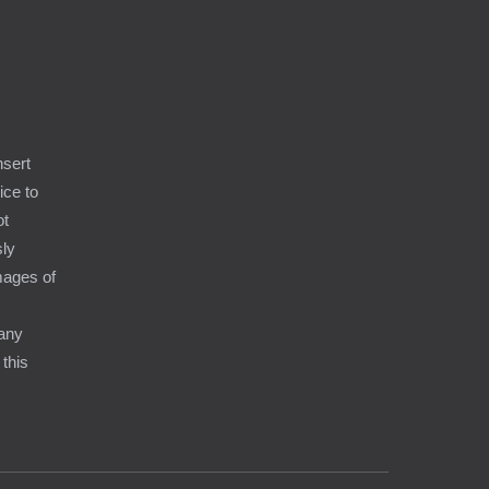
nsert
ice to
ot
sly
amages of
 any
 this