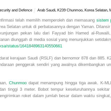
ecurity and Defence
Arab Saudi
,
K239 Chunmoo
,
Korea Selatan
,
onfirmasi telah memilih memperoleh dan memasang
sistem p
 Selatan untuk di perbatasannya dengan Yaman. Dilansir d
 kunjungan pekan lalu dari Fayyad bin Hamed al-Ruwaili,
alanan diunggah di media sosial yang menunjukkan setida
ovksa/status/1641848963140550661
 darat kerajaan Saudi (RSLF) dan bernomor 878 dan 885. 
 kendaraan penggerak sendiri yang awalnya dikembangkan un
haan,
Chunmoo
dapat menampung hingga tiga awak. K-MLR
 dan tinggi 3 meter. Bobot tempur keseluruhannya sekita
mengirimkan roket dalam jumlah besar dalam waktu singk