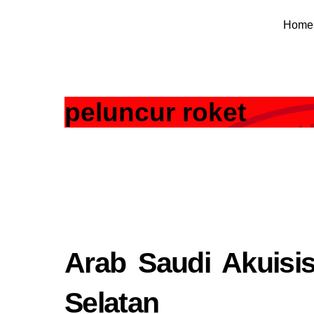
Skip
Home
to
content
peluncur roket
Arab Saudi Akuisi
Selatan