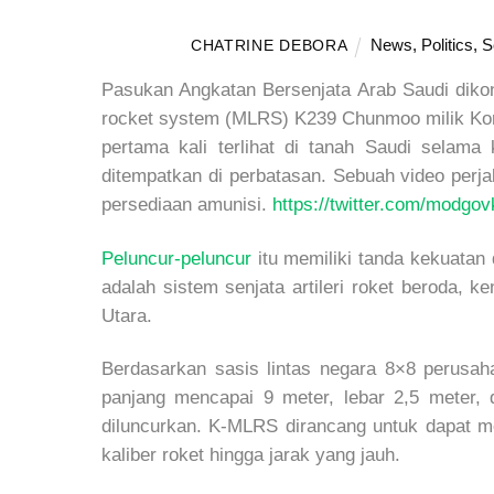
News
,
Politics
,
S
CHATRINE DEBORA
Pasukan Angkatan Bersenjata Arab Saudi dik
rocket system (MLRS) K239 Chunmoo milik Korea
pertama kali terlihat di tanah Saudi selama
ditempatkan di perbatasan. Sebuah video perj
persediaan amunisi.
https://twitter.com/modg
Peluncur-peluncur
itu memiliki tanda kekuatan
adalah sistem senjata artileri roket beroda,
Utara.
Berdasarkan sasis lintas negara 8×8 perusa
panjang mencapai 9 meter, lebar 2,5 meter,
diluncurkan. K-MLRS dirancang untuk dapat 
kaliber roket hingga jarak yang jauh.