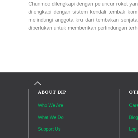
Chunmoo dilengkapi dengan peluncur roket y
dilengkapi dengan sistem kendali tembak komp
melindungi anggota kru dari tembakan senjata 
diperlukan untuk memberikan perlindungan terhad
Back
To
ABOUT DIP
OT
Top
Who We Are
Car
What We Do
Blo
Support Us
Log 