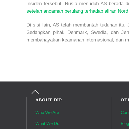
insiden tersebut. Rusia menuduh AS berada d
setelah ancaman berulang terhadap aliran Nor
Di sisi lain, AS telah membantah tuduhan itu
Sedangkan pihak Denmark, Swedia, dan Jerma
membahayakan keamanan internasional, dan m
Back
To
ABOUT DIP
OT
Top
Who We Are
Car
What We Do
Blo