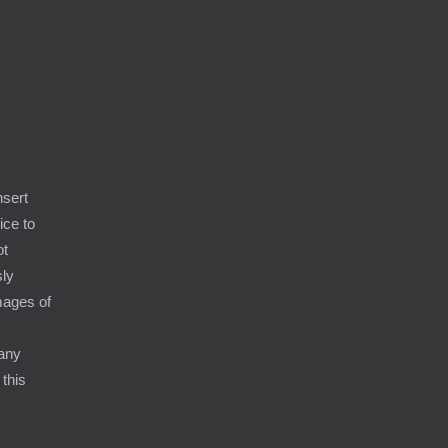
9
nsert
ice to
ot
sly
amages of
 any
 this