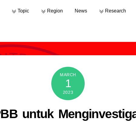
Topic
Region
News
Research
MARCH
1
2023
BB untuk Menginvestiga