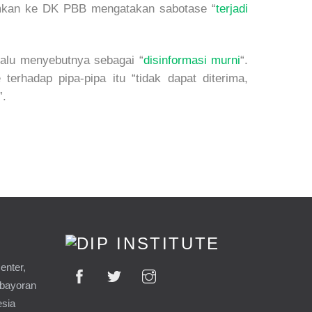
rimkan ke DK PBB mengatakan sabotase “
terjadi
lalu menyebutnya sebagai “
disinformasi murni
“.
rhadap pipa-pipa itu “tidak dapat diterima,
”.
enter,
ebayoran
esia