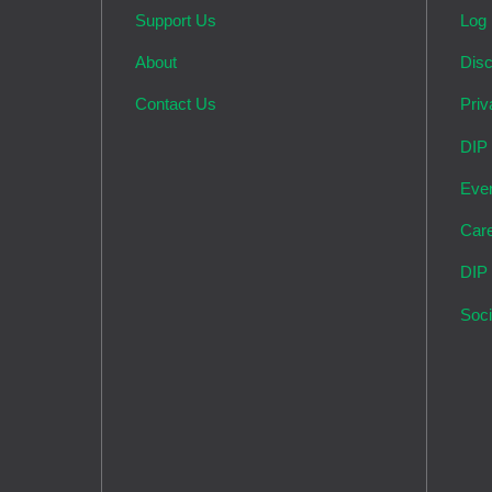
Support Us
Log 
About
Disc
Contact Us
Priv
DIP
Eve
Car
DIP
Soci