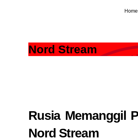
Skip
Home
to
content
Nord Stream
Rusia Memanggil P
Nord Stream