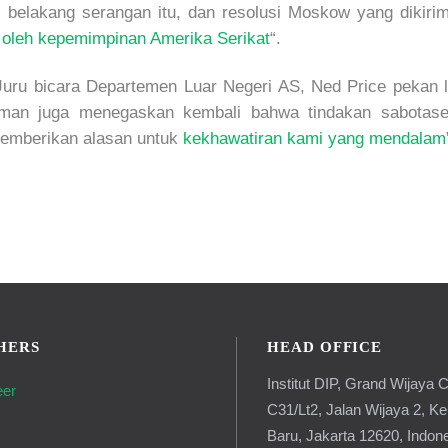
i belakang serangan itu, dan resolusi Moskow yang diki
d oleh kepemimpinan Amerika Serikat
“.
. Juru bicara Departemen Luar Negeri AS, Ned Price pekan 
n juga menegaskan kembali bahwa tindakan sabotase te
emberikan alasan untuk
kekhawatiran kami yang mendalam
HERS
HEAD OFFICE
Institut DIP, Grand Wijaya C
eer
C31/Lt2, Jalan Wijaya 2, K
g
Baru, Jakarta 12620, Indon