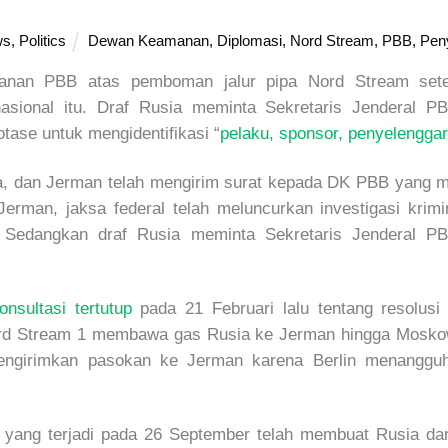
ws
,
Politics
Dewan Keamanan
,
Diplomasi
,
Nord Stream
,
PBB
,
Peny
nan PBB atas pemboman jalur pipa Nord Stream setel
rnasional itu. Draf Rusia meminta Sekretaris Jenderal P
otase untuk mengidentifikasi “
pelaku, sponsor, penyelenggar
, dan Jerman telah mengirim surat kepada DK PBB yang m
erman, jaksa federal telah meluncurkan investigasi krim
 Sedangkan draf Rusia meminta Sekretaris Jenderal PB
onsultasi tertutup
pada 21 Februari lalu tentang resolusi
ord Stream 1 membawa gas Rusia ke Jerman hingga Mosk
engirimkan pasokan ke Jerman karena Berlin menangguhk
yang terjadi pada 26 September telah membuat Rusia dan 