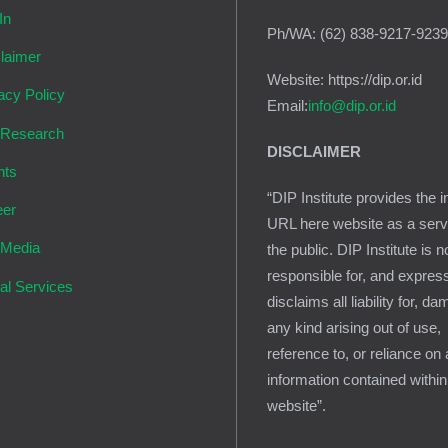
In
Ph/WA: (62) 838-9217-923
laimer
Website: https://dip.or.id
acy Policy
Email:
info@dip.or.id
 Research
DISCLAIMER
nts
“DIP Institute provides the i
eer
URL here website as a serv
 Media
the public. DIP Institute is n
responsible for, and expres
al Services
disclaims all liability for, d
any kind arising out of use,
reference to, or reliance on
information contained within
website”.