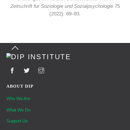
Zeitschrift fur Soziologie und Sozialpsychologie
75
(2022): 69–93.
Back
To
Top
ABOUT DIP
Who We Are
What We Do
Support Us