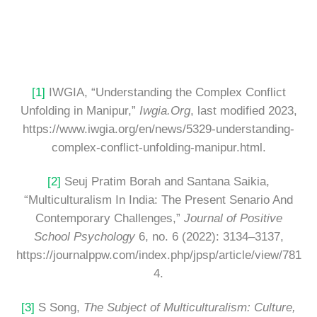
[1]
IWGIA, “Understanding the Complex Conflict
Unfolding in Manipur,”
Iwgia.Org
, last modified 2023,
https://www.iwgia.org/en/news/5329-understanding-
complex-conflict-unfolding-manipur.html.
[2]
Seuj Pratim Borah and Santana Saikia,
“Multiculturalism In India: The Present Senario And
Contemporary Challenges,”
Journal of Positive
School Psychology
6, no. 6 (2022): 3134–3137,
https://journalppw.com/index.php/jpsp/article/view/781
4.
[3]
S Song,
The Subject of Multiculturalism: Culture,