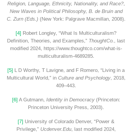
Religion, Language, Ethnicity, Nationality, and Race?
,
New Waves in Political Philosophy, B. de Bruin and
C. Zurn (Eds.)
(New York: Palgrave Macmillan, 2008).
[4]
Robert Longley, “What Is Multiculturalism?
Definition, Theories, and Examples,”
ThoughtCo.
, last
modified 2024, https://www.thoughtco.com/what-is-
multiculturalism-4689285.
[5]
L D Worthy, T Lavigne, and F Romero, “Living in a
Multicultural World,” in
Culture and Psychology
, 2018,
409–443.
[6]
A Gutmann,
Identity in Democracy
(Princeton:
Princeton University Press, 2003).
[7]
University of Colorado Denver, “Power &
Privilege,”
Ucdenver.Edu
, last modified 2024,