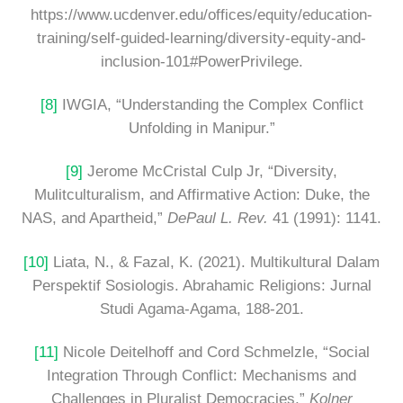
https://www.ucdenver.edu/offices/equity/education-
training/self-guided-learning/diversity-equity-and-
inclusion-101#PowerPrivilege.
[8]
IWGIA, “Understanding the Complex Conflict
Unfolding in Manipur.”
[9]
Jerome McCristal Culp Jr, “Diversity,
Mulitculturalism, and Affirmative Action: Duke, the
NAS, and Apartheid,”
DePaul L. Rev.
41 (1991): 1141.
[10]
Liata, N., & Fazal, K. (2021). Multikultural Dalam
Perspektif Sosiologis. Abrahamic Religions: Jurnal
Studi Agama-Agama, 188-201.
[11]
Nicole Deitelhoff and Cord Schmelzle, “Social
Integration Through Conflict: Mechanisms and
Challenges in Pluralist Democracies,”
Kolner