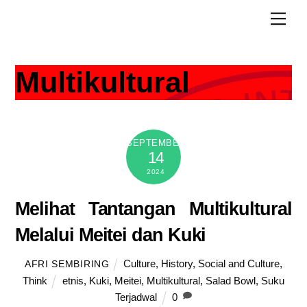
Skip
Men
to
content
Multikultural
SEPTEMBER
14
2024
Melihat Tantangan Multikultural
Melalui Meitei dan Kuki
Culture
,
History
,
Social and Culture
,
AFRI SEMBIRING
Think
etnis
,
Kuki
,
Meitei
,
Multikultural
,
Salad Bowl
,
Suku
Terjadwal
0