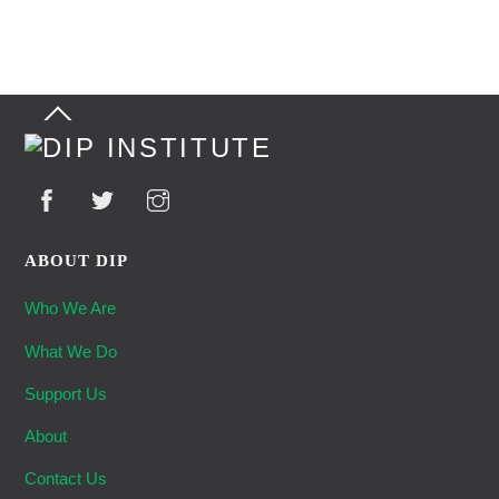
Back
To
Top
ABOUT DIP
Who We Are
What We Do
Support Us
About
Contact Us