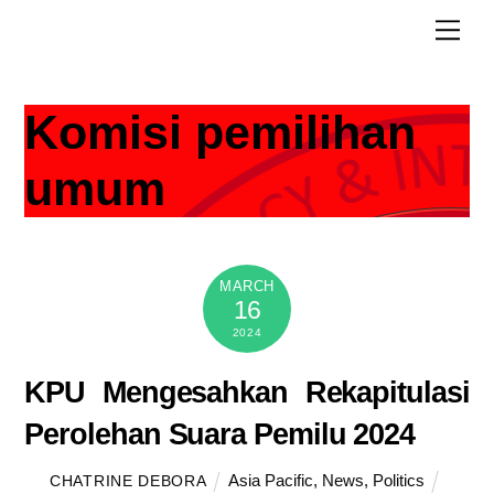
Skip
Men
to
content
Komisi pemilihan
umum
MARCH
16
2024
KPU Mengesahkan Rekapitulasi
Perolehan Suara Pemilu 2024
Asia Pacific
,
News
,
Politics
CHATRINE DEBORA