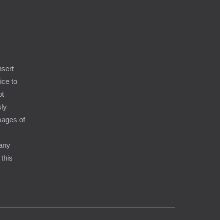
nsert
ice to
ot
sly
amages of
 any
 this