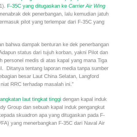
1).
F-35C yang ditugaskan ke
Carrier Air Wing
enabrak dek penerbangan, lalu kemudian jatuh
termasuk pilot yang terlempar dari F-35C yang
kan bahwa dampak benturan ke dek penerbangan
dapun status dari tujuh korban, yakni Pilot dan
leh personel medis di atas kapal yang mana Tiga
il. Ditanya tentang laporan media tanpa sumber
bagian besar Laut China Selatan, Langford
niat RRC terhadap masalah ini.”
ngkatan laut tingkat tinggi
dengan kapal induk
dy Group dan sebuah kapal induk pengangkut
 kepada skuadron apa yang ditugaskan pada F-
VFA) yang menerbangkan F-35C dari Naval Air