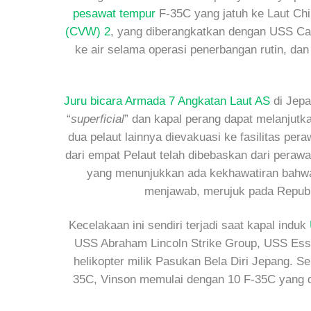
pesawat tempur
F-35C yang jatuh ke Laut Chi
(CVW) 2
, yang diberangkatkan dengan USS Ca
ke air selama operasi penerbangan rutin, dan
Juru bicara Armada 7 Angkatan Laut AS
di Jepa
“
superficial
” dan kapal perang dapat melanjutka
dua pelaut lainnya dievakuasi ke fasilitas per
dari empat Pelaut telah dibebaskan dari peraw
yang menunjukkan ada kekhawatiran bahwa 
menjawab, merujuk pada Republi
Kecelakaan ini sendiri terjadi saat kapal induk
USS Abraham Lincoln Strike Group, USS Ess
helikopter milik Pasukan Bela Diri Jepang. 
35C, Vinson memulai dengan 10 F-35C yang d