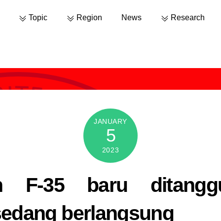
Topic
Region
News
Research
JANUARY
5
2023
n F-35 baru ditang
sedang berlangsung