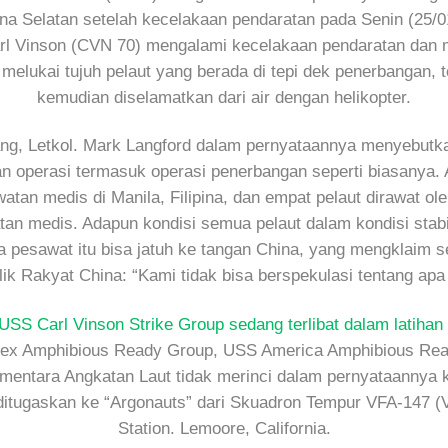
na Selatan setelah kecelakaan pendaratan pada Senin (25/0
rl Vinson (CVN 70) mengalami kecelakaan pendaratan dan m
 melukai tujuh pelaut yang berada di tepi dek penerbangan, 
kemudian diselamatkan dari air dengan helikopter.
ng, Letkol. Mark Langford dalam pernyataannya menyebut
n operasi termasuk operasi penerbangan seperti biasanya. A
awatan medis di Manila, Filipina, dan empat pelaut dirawat o
atan medis. Adapun kondisi semua pelaut dalam kondisi stab
pesawat itu bisa jatuh ke tangan China, yang mengklaim se
k Rakyat China: “Kami tidak bisa berspekulasi tentang apa 
USS Carl Vinson Strike Group sedang terlibat dalam latihan a
ex Amphibious Ready Group, USS America Amphibious Rea
Sementara Angkatan Laut tidak merinci dalam pernyataannya
itugaskan ke “Argonauts” dari Skuadron Tempur VFA-147 (
Station. Lemoore, California.