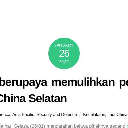
JANUARY
26
2022
berupaya memulihkan p
China Selatan
erica
,
Asia Pacific
,
Security and Defence
Kecelakaan
,
Laut China
a hari Selasa (26/01) mengatakan bahwa pihaknya sedang