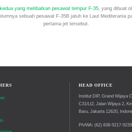
kedua yang melibatkan pesawat tempur F-35
, yang dibuat 
lumnya sebuah pesawat F-35B jatuh ke Laut Mediterania p
pertama jet tersebut.
HERS
HEAD OFFICE
Institut DIP, Grand Wijaya C
eer
C31/Lt2, Jalan Wijaya 2, K
g
Baru, Jakarta 12620, Indon
In
Ph/WA: (62) 838-9217-923
laimer