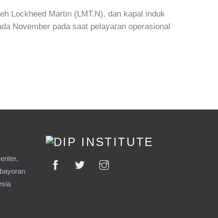
oleh Lockheed Martin (LMT.N), dan kapal induk
ada November pada saat pelayaran operasional
enter,
ebayoran
esia
9