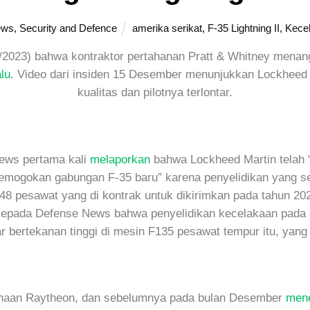
ews
,
Security and Defence
amerika serikat
,
F-35 Lightning II
,
Kece
/2023) bahwa kontraktor pertahanan Pratt & Whitney mena
lu
. Video dari insiden 15 Desember menunjukkan Lockheed 
kualitas dan pilotnya terlontar.
 News pertama kali
melaporkan
bahwa Lockheed Martin telah
mogokan gabungan F-35 baru” karena penyelidikan yang se
 148 pesawat yang di kontrak untuk dikirimkan pada tahun 20
 kepada Defense News bahwa penyelidikan kecelakaan pad
bertekanan tinggi di mesin F135 pesawat tempur itu, yang d
ahaan Raytheon, dan sebelumnya pada bulan Desember
mene