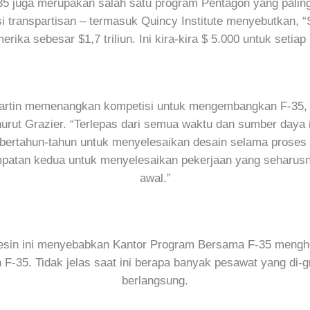
F-35 juga merupakan salah satu program Pentagon yang palin
i transpartisan – termasuk Quincy Institute menyebutkan,
ka sebesar $1,7 triliun. Ini kira-kira $ 5.000 untuk setiap p
artin memenangkan kompetisi untuk mengembangkan F-35, leb
rut Grazier. “Terlepas dari semua waktu dan sumber daya i
bertahun-tahun untuk menyelesaikan desain selama proses ya
mpatan kedua untuk menyelesaikan pekerjaan yang seharus
awal.”
esin ini menyebabkan Kantor Program Bersama F-35 menghe
-35. Tidak jelas saat ini berapa banyak pesawat yang di-g
berlangsung.