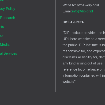
Website: https://dip.or.id
acy Policy
Email:
info@dip.or.id
 Research
DISCLAIMER
nts
“DIP Institute provides the i
eer
URL here website as a serv
 Media
the public. DIP Institute is n
responsible for, and expres
al Services
disclaims all liability for, d
any kind arising out of use,
reference to, or reliance on
information contained within
website”.